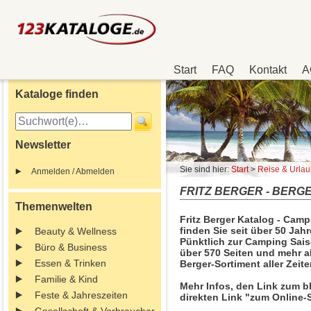
Start
FAQ
Kontakt
A
Kataloge finden
Newsletter
Sie sind hier:
Start
>
Reise & Urla
Anmelden / Abmelden
FRITZ BERGER - BERGER
Themenwelten
Fritz Berger Katalog - Campi
finden Sie seit über 50 Jah
Beauty & Wellness
Pünktlich zur Camping Saiso
Büro & Business
über 570 Seiten und mehr a
Essen & Trinken
Berger-Sortiment aller Zeit
Familie & Kind
Mehr Infos, den Link zum b
Feste & Jahreszeiten
direkten Link "zum Online-S