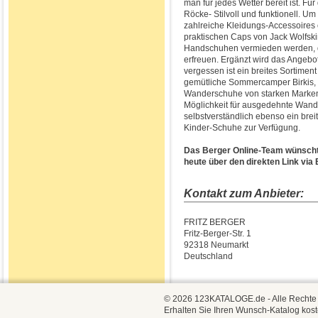
man für jedes Wetter bereit ist. F
Röcke- Stilvoll und funktionell. U
zahlreiche Kleidungs-Accessoires 
praktischen Caps von Jack Wolfsk
Handschuhen vermieden werden, 
erfreuen. Ergänzt wird das Angebo
vergessen ist ein breites Sortimen
gemütliche Sommercamper Birkis,
Wanderschuhe von starken Marken
Möglichkeit für ausgedehnte Wand
selbstverständlich ebenso ein bre
Kinder-Schuhe zur Verfügung.
Das Berger Online-Team wünscht 
heute über den direkten Link via
Kontakt zum Anbieter:
FRITZ BERGER
Fritz-Berger-Str. 1
92318 Neumarkt
Deutschland
© 2026 123KATALOGE.de - Alle Rechte vo
Erhalten Sie Ihren Wunsch-Katalog kost