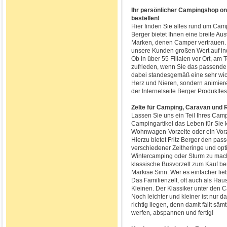
Ihr persönlicher Campingshop onli
bestellen!
Hier finden Sie alles rund um Camp
Berger bietet Ihnen eine breite 
Marken, denen Camper vertrauen. 
unsere Kunden großen Wert auf ind
Ob in über 55 Filialen vor Ort, am 
zufrieden, wenn Sie das passende 
dabei standesgemäß eine sehr wicht
Herz und Nieren, sondern animier
der Internetseite Berger Produktte
Zelte für Camping, Caravan und 
Lassen Sie uns ein Teil Ihres Cam
Campingartikel das Leben für Sie 
Wohnwagen-Vorzelte oder ein Vorze
Hierzu bietet Fritz Berger den pa
verschiedener Zeltheringe und opt
Wintercamping oder Sturm zu mac
klassische Busvorzelt zum Kauf ber
Markise Sinn. Wer es einfacher li
Das Familienzelt, oft auch als Haus
Kleinen. Der Klassiker unter den C
Noch leichter und kleiner ist nur d
richtig liegen, denn damit fällt sä
werfen, abspannen und fertig!