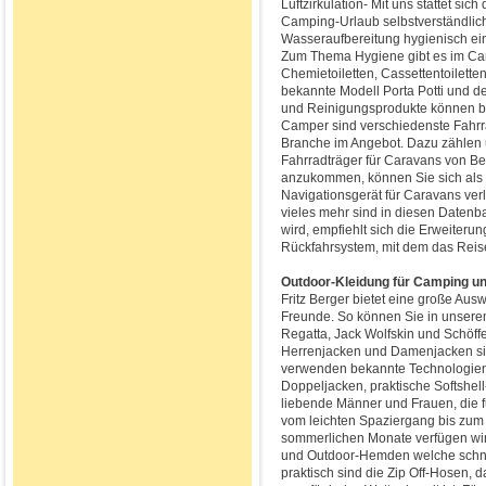
Luftzirkulation- Mit uns stattet si
Camping-Urlaub selbstverständlich
Wasseraufbereitung hygienisch ein
Zum Thema Hygiene gibt es im Ca
Chemietoiletten, Cassettentoilette
bekannte Modell Porta Potti und d
und Reinigungsprodukte können bei
Camper sind verschiedenste Fahr
Branche im Angebot. Dazu zählen 
Fahrradträger für Caravans von Ber
anzukommen, können Sie sich als
Navigationsgerät für Caravans ver
vieles mehr sind in diesen Daten
wird, empfiehlt sich die Erweiteru
Rückfahrsystem, mit dem das Reis
Outdoor-Kleidung für Camping und
Fritz Berger bietet eine große Au
Freunde. So können Sie in unser
Regatta, Jack Wolfskin und Schöff
Herrenjacken und Damenjacken si
verwenden bekannte Technologien
Doppeljacken, praktische Softshell
liebende Männer und Frauen, die f
vom leichten Spaziergang bis zum O
sommerlichen Monate verfügen wir
und Outdoor-Hemden welche schnel
praktisch sind die Zip Off-Hosen,