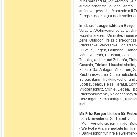
Zubehörhändler, von Promobil, ein
auf die schönste Zeit des Jahres ...
auf unvergessliche Momente mit Z
Europas oder sogar noch weiter ent
Im darauf ausgerichteten Berger-
Vorzelte, Wohnwagenvorzelte, Unive
vorzeltmarkisen, Omnistor, Fiamma
Zelte, Outdoor, Freizeit, Trekkingz
Rucksäcke, Packsäcke, Schlafsäcke
Fußteile, Liegen, Faltmöbel, Häng
Möbelzubehör, Haushalt, Gasgrills,
Trekkingkocher und Zubehör, Einb
Geschirr, Trinken, Haushaltshelfe
Elektro, Sat-Anlagen, Antennen, S
Rückfahrsysteme, Campingtechnik,
Beleuchtung, Trekkingkocher und 
Bootszubehör, Reiselliteratur, S
Mückenschutz, Stühle, Liegen, Tisch
Rückfahrsysteme, Navigationssyst
Heizungen, Klimaanlagen, Toilett
mehr ...
Mit Fritz-Berger bleiben für Frei
- Stark erweitertes Sortiment, viel
- Mehr Vorteile sichern mit der Be
- Wertvolle Prämienpakete für Ihr
- Dankeschön für Ihre Newsletter-