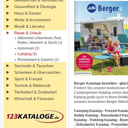
Gesellschaft & Verbraucher
Gesundheit & Ökologie
Haus & Garten
Mode & Accessoires
Musik & Literatur
Reise & Urlaub
Aktivreisen (Abenteuer, Rad,
Reiten, Wandern & Sport) (1)
Autoreisen (1)
Camping (5)
Reisebedarf & Zubehör (2)
Sammeln & Tauschen
Schenken & Überraschen
Sport & Freizeit
Berger Kataloge bestellen - gleic
Technik & Elektronik
Fordern Sie unseren kostenlosen 
Tierbedarf & Zoobedarf
Campingreisen Katalog online übe
Katalog gratis auch in Ihrem Brie
Wirtschaft & Finanzen
unseren innovativen Berger Webs
Camping Katalog - Freizeit Katal
Hobby Katalog - Reisebedarf Kat
Katalog - Trekking Katalog - Boot
- Zeltzubehör Katalog - Freizeitb