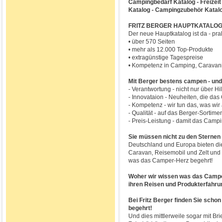
Campingbedarf Katalog - Freizeit 
Katalog - Campingzubehör Katalog
FRITZ BERGER HAUPTKATALOG
Der neue Hauptkatalog ist da - pra
• über 570 Seiten
• mehr als 12.000 Top-Produkte
• extragünstige Tagespreise
• Kompetenz in Camping, Caravani
Mit Berger bestens campen - und
- Verantwortung - nicht nur über H
- Innovataion - Neuheiten, die da
- Kompetenz - wir tun das, was wi
- Qualität - auf das Berger-Sortime
- Preis-Leistung - damit das Camp
Sie müssen nicht zu den Sternen 
Deutschland und Europa bieten die
Caravan, Reisemobil und Zelt und b
was das Camper-Herz begehrt!
Woher wir wissen was das Campe
ihren Reisen und Produkterfahru
Bei Fritz Berger finden Sie scho
begehrt!
Und dies mittlerweile sogar mit Br