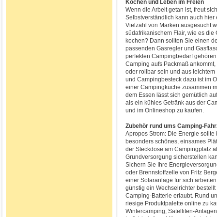
Kochen und Leben im Freien
Wenn die Arbeit getan ist, freut si
Selbstverständlich kann auch hier
Vielzahl von Marken ausgesucht w
südafrikanischem Flair, wie es die 
kochen? Dann sollten Sie einen d
passenden Gasregler und Gasflasch
perfekten Campingbedarf gehören
Camping aufs Packmaß ankommt, so
oder rollbar sein und aus leichtem
und Campingbesteck dazu ist im On
einer Campingküche zusammen mit
dem Essen lässt sich gemütlich au
als ein kühles Getränk aus der Ca
und im Onlineshop zu kaufen.
Zubehör rund ums Camping-Fahr
Apropos Strom: Die Energie sollte
besonders schönes, einsames Plät
der Steckdose am Campingplatz ab
Grundversorgung sicherstellen ka
Sichern Sie Ihre Energieversorgu
oder Brennstoffzelle von Fritz Berg
einer Solaranlage für sich arbeite
günstig ein Wechselrichter bestel
Camping-Batterie erlaubt. Rund u
riesige Produktpalette online zu
Wintercamping, Satelliten-Anlage