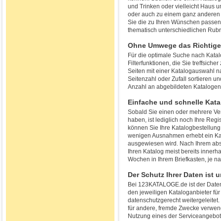
und Trinken oder vielleicht Haus u
oder auch zu einem ganz anderen
Sie die zu Ihren Wünschen passende
thematisch unterschiedlichen Rubr
Ohne Umwege das Richtige
Für die optimale Suche nach Kata
Filterfunktionen, die Sie treffsic
Seiten mit einer Katalogauswahl n
Seitenzahl oder Zufall sortieren un
Anzahl an abgebildeten Katalogen 
Einfache und schnelle Kata
Sobald Sie einen oder mehrere Ve
haben, ist lediglich noch Ihre Reg
können Sie Ihre Katalogbestellung
wenigen Ausnahmen erhebt ein Kat
ausgewiesen wird. Nach Ihrem absc
Ihren Katalog meist bereits innerh
Wochen in Ihrem Briefkasten, je na
Der Schutz Ihrer Daten ist 
Bei 123KATALOGE.de ist der Datens
den jeweiligen Kataloganbieter fü
datenschutzgerecht weitergeleitet. 
für andere, fremde Zwecke verwend
Nutzung eines der Serviceangebo