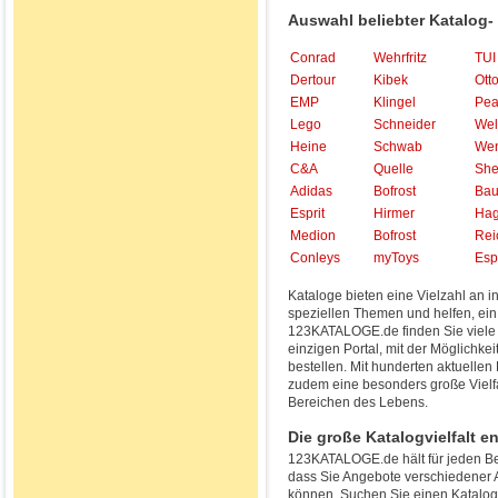
Auswahl beliebter Katalog-
Conrad
Wehrfritz
TUI
Dertour
Kibek
Ott
EMP
Klingel
Pea
Lego
Schneider
Wel
Heine
Schwab
We
C&A
Quelle
Sh
Adidas
Bofrost
Bau
Esprit
Hirmer
Ha
Medion
Bofrost
Rei
Conleys
myToys
Espr
Kataloge bieten eine Vielzahl an
speziellen Themen und helfen, ein
123KATALOGE.de finden Sie viele 
einzigen Portal, mit der Möglichkei
bestellen. Mit hunderten aktuell
zudem eine besonders große Vielf
Bereichen des Lebens.
Die große Katalogvielfalt e
123KATALOGE.de hält für jeden Be
dass Sie Angebote verschiedener 
können. Suchen Sie einen Katalo