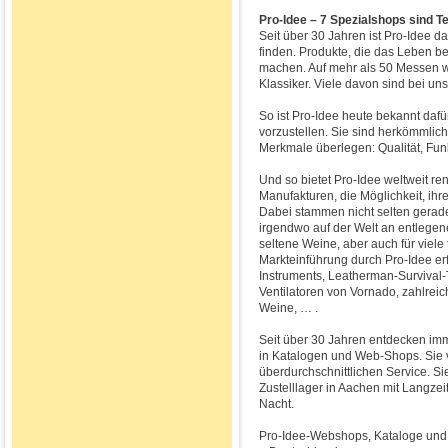
Pro-Idee – 7 Spezialshops sind T
Seit über 30 Jahren ist Pro-Idee d
finden. Produkte, die das Leben b
machen. Auf mehr als 50 Messen w
Klassiker. Viele davon sind bei un
So ist Pro-Idee heute bekannt daf
vorzustellen. Sie sind herkömmlic
Merkmale überlegen: Qualität, Funkti
Und so bietet Pro-Idee weltweit r
Manufakturen, die Möglichkeit, ih
Dabei stammen nicht selten gerade 
irgendwo auf der Welt an entlegenen
seltene Weine, aber auch für viel
Markteinführung durch Pro-Idee er
Instruments, Leatherman-Survival-
Ventilatoren von Vornado, zahlre
Weine, … .
Seit über 30 Jahren entdecken i
in Katalogen und Web-Shops. Sie 
überdurchschnittlichen Service. S
Zustelllager in Aachen mit Langzei
Nacht.
Pro-Idee-Webshops, Kataloge und S