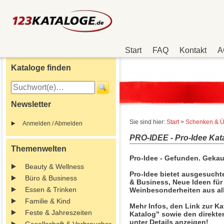
Start
FAQ
Kontakt
A
Kataloge finden
Newsletter
Sie sind hier:
Start
>
Schenken & Ü
Anmelden / Abmelden
PRO-IDEE - Pro-Idee Kat
Themenwelten
Pro-Idee - Gefunden. Gekauf
Beauty & Wellness
Pro-Idee bietet ausgesuchte
Büro & Business
& Business, Neue Ideen für
Essen & Trinken
Weinbesonderheiten aus all
Familie & Kind
Mehr Infos, den Link zur Ka
Feste & Jahreszeiten
Katalog" sowie den direkte
unter Details anzeigen!