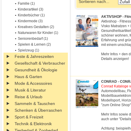
Sortieren nach...
Familie (1)
Kinderartikel (3)
Kinderbücher (1)
AKTIVSHOP - Fitn
Kindermode (3)
Aktivshop - Fitnes
Visko Matratzen +
Kreatives Gestalten (2)
Gesundheitsartikel
Naturwaren für Kinder (1)
schöner wohnen, M
Seniorenbedarf (1)
Erfahrung und grün
Spielen & Lernen (2)
mit einem unschlag
Spielzeug (1)
Mehr Infos + den d
Feste & Jahreszeiten
Details anzeigen!
Gesellschaft & Verbraucher
Gesundheit & Ökologie
Haus & Garten
CONRAD - CONRAD
Mode & Accessoires
Conrad Kataloge vi
Musik & Literatur
Automodellbau, Fl
Modellbauelektron
Reise & Urlaub
Modellsport, Horiz
Sammeln & Tauschen
"zum Online Shop"
Schenken & Überraschen
Mehr Infos sowie d
Sport & Freizeit
auch unter "Detail
Technik & Elektronik
Achtung: beispielh
Tierbedarf & Zoobedarf