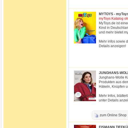
MYTOYS - myToys -
myToys Katalog ohn
MyToys.de ist eine
Kind in Deutschla
und mehr bietet myT
Mehr infos sowie d
Details anzeigen!
JUNGHANS-WOLLE 
Junghans-Wolle Ka
Produkten aus dem
Häkeln, Knüpfen u
Mehr Infos, blätte
unter Details anze
zum Online Shop
EISMANN TIEFKÜ