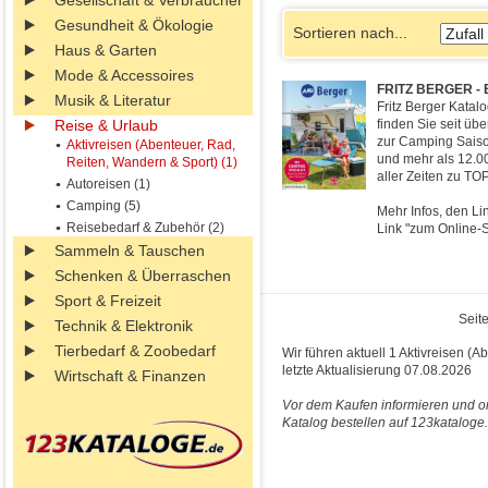
Gesellschaft & Verbraucher
Gesundheit & Ökologie
Sortieren nach...
Haus & Garten
Mode & Accessoires
FRITZ BERGER - 
Musik & Literatur
Fritz Berger Katalo
Reise & Urlaub
finden Sie seit üb
zur Camping Saison
Aktivreisen (Abenteuer, Rad,
und mehr als 12.0
Reiten, Wandern & Sport) (1)
aller Zeiten zu TO
Autoreisen (1)
Camping (5)
Mehr Infos, den Li
Reisebedarf & Zubehör (2)
Link "zum Online-S
Sammeln & Tauschen
Schenken & Überraschen
Sport & Freizeit
Seite
Technik & Elektronik
Tierbedarf & Zoobedarf
Wir führen aktuell 1 Aktivreisen (
letzte Aktualisierung 07.08.2026
Wirtschaft & Finanzen
Vor dem Kaufen informieren und on
Katalog bestellen auf 123kataloge.