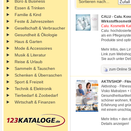
Büro & Business
Sortieren nach...
Essen & Trinken
Familie & Kind
CALU - Calu. Kosm
Feste & Jahreszeiten
Wirkstoffkosmetik
Calu. Kosmetik Kat
Gesellschaft & Verbraucher
Calu. hochdosierte
Gesundheit & Ökologie
als ein Pflegesyste
Produkte sind opt
Haus & Garten
Mode & Accessoires
Mehr Infos, den Li
Link zum Webshop 
Musik & Literatur
Sie auch unter Det
Reise & Urlaub
Sammeln & Tauschen
zum Online 
Schenken & Überraschen
Sport & Freizeit
AKTIVSHOP - Fitn
Aktivshop - Fitnes
Technik & Elektronik
Visko Matratzen +
Tierbedarf & Zoobedarf
Gesundheitsartikel
schöner wohnen, M
Wirtschaft & Finanzen
Erfahrung und grün
mit einem unschlag
Mehr Infos + den d
Details anzeigen!