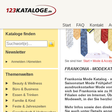
Start
FAQ
Kontakt
A
Kataloge finden
Newsletter
Sie sind hier:
Start
>
Mode & Acces
Anmelden / Abmelden
FRANKONIA - MODEKATA
Themenwelten
Frankonia Mode Katalog - mi
Saisonstart Mode Frühjahr
Beauty & Wellness
ausdrucksstarker Mode von 
Büro & Business
sich bei Frankonia wie zu H
Essen & Trinken
Filialen oder im Internet. Ü
Modewelt, in der Sie herzli
Familie & Kind
Feste & Jahreszeiten
Mehr Infos sowie den direk
Sie auch unter Details anze