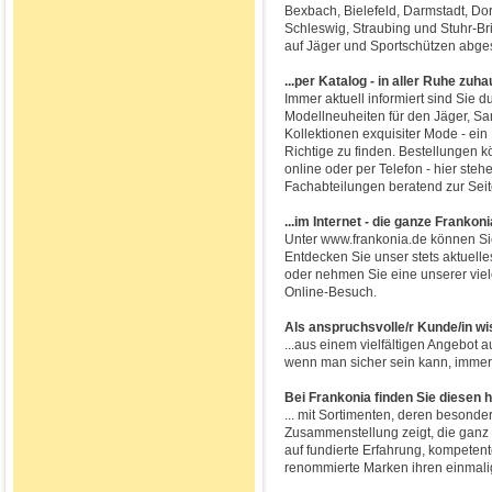
Bexbach, Bielefeld, Darmstadt, Do
Schleswig, Straubing und Stuhr-Br
auf Jäger und Sportschützen abge
...per Katalog - in aller Ruhe zuha
Immer aktuell informiert sind Sie d
Modellneuheiten für den Jäger, S
Kollektionen exquisiter Mode - ein 
Richtige zu finden. Bestellungen 
online oder per Telefon - hier ste
Fachabteilungen beratend zur Seit
...im Internet - die ganze Frankon
Unter www.frankonia.de können Sie
Entdecken Sie unser stets aktuell
oder nehmen Sie eine unserer viel
Online-Besuch.
Als anspruchsvolle/r Kunde/in wis
...aus einem vielfältigen Angebot
wenn man sicher sein kann, immer d
Bei Frankonia finden Sie diesen
... mit Sortimenten, deren besonde
Zusammenstellung zeigt, die ganz 
auf fundierte Erfahrung, kompetent
renommierte Marken ihren einmalig