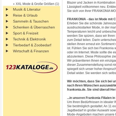
Blazer und Jacken in Kombination 
XXL Mode & Große Größen (1)
Lässigkeit vollkommen neu. Entdec
Musik & Literatur
Sie sich von Ihrer FRANKONIA M
Reise & Urlaub
FRANKONIA - das ist Mode mit C
Sammeln & Tauschen
Erleben Sie die schönste Jahresze
Schenken & Überraschen
ausdrucksstarker Mode, in der man 
Temperaturen leicht und unbeschwe
Sport & Freizeit
werden Sie spüren, dass wir Ihren
Technik & Elektronik
zum Detail teilen. Darin untersche
stellen Ihnen erneut ein Sortiment
Tierbedarf & Zoobedarf
ist. Fühlen Sie sich bei Frankonia 
Wirtschaft & Finanzen
oder im Internet. Mode sollte die ei
abzulenken. Diese Philosophie zie
Wir präsentieren Ihnen ein einzigar
dieser Zusammenstellung sonst nir
spiegelt sich unser hoher Anspruch 
Detail wider. Sie werden sich selb
Wir möchten, dass Sie sich bei un
nach Ihren Wünschen auszuwählen:
frankonia.de. Sie sind überall He
...in unseren Frankonia Filialen i
Um Ihren Bedürfnissen in idealer 
Sie bestmöglich gestaltet. An 11 e
Jagdbedarf in großer Auswahl sowi
Mode-Angeboten machen unsere Pal