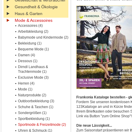
Gesellschaft & Verbraucher
Gesundheit & Ökologie
Haus & Garten
Mode & Accessoires
Accessoires (4)
Arbeitskleidung (2)
Babymode und Kindermode (2)
Bekleidung (1)
Bequeme Mode (1)
Damen (4)
Dessous (1)
Dirndl Landhaus &
Trachtenmode (1)
Exclusive Mode (3)
Herren (4)
Mode (1)
Naturprodukte (2)
Frankonia Kataloge bestellen - gl
Outdoorbekleidung (3)
Fordern Sie unseren kostenlosen K
123Kataloge an und in Kürze finde
Schuhe & Taschen (1)
Ihrem Briefkasten oder besuchen S
Sondergrößen (1)
Link via Button "zum Online Shop"!
Sportbekleidung (1)
Sportmode & Freizeitmode (2)
Die neue Lässigkeit...
Zum Saisonstart präsentieren wir Ih
Uhren & Schmuck (1)