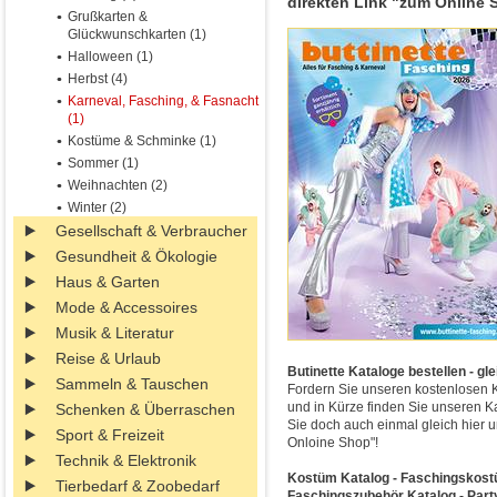
direkten Link "zum Online 
Grußkarten &
Glückwunschkarten (1)
Halloween (1)
Herbst (4)
Karneval, Fasching, & Fasnacht
(1)
Kostüme & Schminke (1)
Sommer (1)
Weihnachten (2)
Winter (2)
Gesellschaft & Verbraucher
Gesundheit & Ökologie
Haus & Garten
Mode & Accessoires
Musik & Literatur
Reise & Urlaub
Butinette Kataloge bestellen - gle
Sammeln & Tauschen
Fordern Sie unseren kostenlosen K
und in Kürze finden Sie unseren K
Schenken & Überraschen
Sie doch auch einmal gleich hier 
Sport & Freizeit
Onloine Shop"!
Technik & Elektronik
Kostüm Katalog - Faschingskostü
Tierbedarf & Zoobedarf
Faschingszubehör Katalog - Part