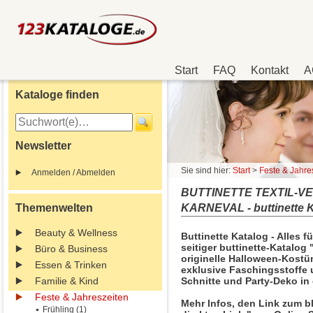
Start
FAQ
Kontakt
A
Kataloge finden
Newsletter
Sie sind hier:
Start
>
Feste & Jahre
Anmelden / Abmelden
BUTTINETTE TEXTIL-V
Themenwelten
KARNEVAL - buttinette K
Beauty & Wellness
Buttinette Katalog - Alles f
seitiger buttinette-Katalog 
Büro & Business
originelle Halloween-Kost
Essen & Trinken
exklusive Faschingsstoffe 
Familie & Kind
Schnitte und Party-Deko in 
Feste & Jahreszeiten
Mehr Infos, den Link zum b
Frühling (1)