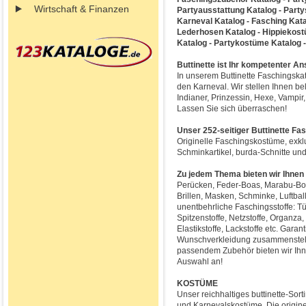
Wirtschaft & Finanzen
Partyausstattung Katalog - Part
Karneval Katalog - Fasching Kata
Lederhosen Katalog - Hippiekost
Katalog - Partykostüme Katalog -
Buttinette ist Ihr kompetenter 
In unserem Buttinette Faschingska
den Karneval. Wir stellen Ihnen bel
Indianer, Prinzessin, Hexe, Vampir,
Lassen Sie sich überraschen!
Unser 252-seitiger Buttinette Fas
Originelle Faschingskostüme, exkl
Schminkartikel, burda-Schnitte un
Zu jedem Thema bieten wir Ihnen
Perücken, Feder-Boas, Marabu-Bo
Brillen, Masken, Schminke, Luftba
unentbehrliche Faschingsstoffe: Tül
Spitzenstoffe, Netzstoffe, Organza, 
Elastikstoffe, Lackstoffe etc. Garan
Wunschverkleidung zusammenstel
passendem Zubehör bieten wir Ihne
Auswahl an!
KOSTÜME
Unser reichhaltiges buttinette-Sor
und Karnevalskostüme. Die originel