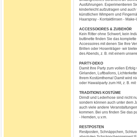
Ausführungen. Experimentieren Sie
kinderleicht aufzutragen und auch
künstlichen Wimpern und Fingernäge
Haarspray - Kontaktlinsen - Make-U
ACCESSOIORES & ZUBEHÖR
Kein Ritter ohne Schwert, kein I
buttinette finden Sie das komplett
Accessoires mit denen Sie Ihre V
Brillen oder Hosenträger- wir biet
des Abends, z. B. mit einem unser
PARTY-DEKO
Damit Ihre Party zum vollen Erfolg
Girlanden, Luftballons, Lichterkett
Ihrem Kostümthema! Damit wird nic
oder Hawaiiparty zum Hit, z. B. mi
TRADITIONS KOSTÜME
Dirndl und Lederhose sind nicht nu
sondern können auch unter dem Jah
auch viele andere Veranstaltungen
kommen. Bei uns finden Sie das pass
- Hemden, u.v.m.
RESTPOSTEN
Restposten, Schnäppchen, Schlussve
absoluten Schnäppchenpreisen! Eg