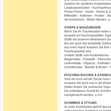
Zubehör für sämtliche Kostümidee
Langhaarperücken - Kurzhaarfrisure
Flower Power - Garde - Hexen & Zau
Mittelalter - Nationen - Piraten - S
Verschiedenes - Wilder Westen, u.
STOFFE & NÄHZUBEHÖR
Wenn Sie Ihr Traumkostüm lieber s
Auswahl an Faschingsstoffen. Egal
Stoffe mit unserem Meterwaren-Servi
bei uns auch das komplette Zubehör
aus einer Hand! Kreieren Sie Ihre
Faschingsparty sein:
Unifarb-Stoffe zum Kostümthema -
Wagendeko - Fellstoffe - Fleecestoff
Lederimitate - Organza - Pailletten
Schnittmuster - Bänder & Borten - 
FASCHING-BÜCHER & KARNEV
Sind sie noch auf der Suche nach
schauen Sie doch mal in die Rubr
Heften finden Sie zahlreiche Tipp
Die enthaltenen Schritt-für-Schritt
nachgemacht werden, u.v.m.
SCHMINKE & STYLING
Zu jeder Kostümidee gehört das pa
umfangreiches Sortiment an Schmi