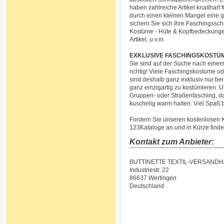
haben zahlreiche Artikel knallhart 
durch einen kleinen Mangel eine 
sichern Sie sich Ihre Faschingssc
Kostüme - Hüte & Kopfbedeckungen
Artikel, u.v.m.
EXKLUSIVE FASCHINGSKOSTÜM
Sie sind auf der Suche nach eine
richtig! Viele Faschingskostüme 
sind deshalb ganz exklusiv nur bei 
ganz einzigartig zu kostümieren. U
Gruppen- oder Straßenfasching, da 
kuschelig warm halten. Viel Spaß
Fordern Sie unseren kostenlosen Ka
123Kataloge an und in Kürze finden
Kontakt zum Anbieter:
BUTTINETTE TEXTIL-VERSAND
Industriestr. 22
86637 Wertingen
Deutschland