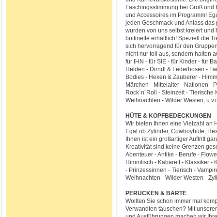
Faschingsstimmung bei Groß und K
und Accessoires im Programm! Egal o
jeden Geschmack und Anlass das 
wurden von uns selbst kreiert und 
buttinette erhältlich! Speziell die
sich hervorragend für den Gruppe
nicht nur toll aus, sondern halten
für IHN - für SIE - für Kinder - fü
Helden - Dirndl & Lederhosen - Fa
Bodies - Hexen & Zauberer - Himmli
Märchen - Mittelalter - Nationen - 
Rock´n´Roll - Steinzeit - Tierisch
Weihnachten - Wilder Westen, u.v.
HÜTE & KOPFBEDECKUNGEN
Wir bieten Ihnen eine Vielzahl a
Egal ob Zylinder, Cowboyhüte, Hexe
Ihnen ist ein großartiger Auftritt ga
Kreativität sind keine Grenzen gese
Abenteuer - Antike - Berufe - Flow
Himmlisch - Kabarett - Klassiker - 
- Prinzessinnen - Tierisch - Vampi
Weihnachten - Wilder Westen - Zyl
PERÜCKEN & BÄRTE
Wollten Sie schon immer mal komp
Verwandten täuschen? Mit unseren
und Ausführungen machen wir Ihre