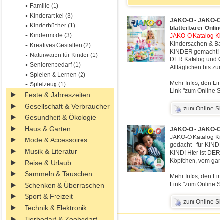
Familie (1)
Kinderartikel (3)
JAKO-O - JAKO-O 
Kinderbücher (1)
blätterbarer Onli
Kindermode (3)
JAKO-O Katalog Kin
Kindersachen & Ba
Kreatives Gestalten (2)
KINDER gemacht! 
Naturwaren für Kinder (1)
DER Katalog und O
Seniorenbedarf (1)
Alltäglichen bis 
Spielen & Lernen (2)
Mehr Infos, den Li
Spielzeug (1)
Link "zum Online S
Feste & Jahreszeiten
Gesellschaft & Verbraucher
zum Online 
Gesundheit & Ökologie
Haus & Garten
JAKO-O - JAKO-O 
JAKO-O Katalog K
Mode & Accessoires
gedacht - für KI
Musik & Literatur
KIND! Hier ist DE
Köpfchen, vom gan
Reise & Urlaub
Sammeln & Tauschen
Mehr Infos, den Li
Link "zum Online S
Schenken & Überraschen
Sport & Freizeit
zum Online 
Technik & Elektronik
Tierbedarf & Zoobedarf