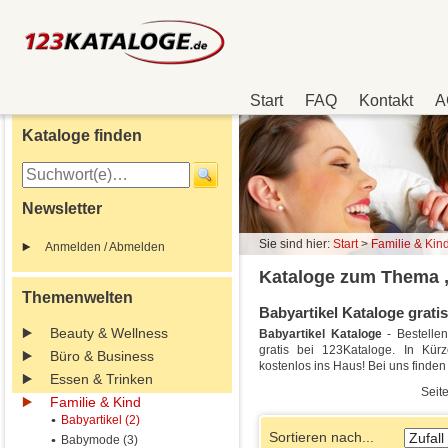
Start
FAQ
Kontakt
A
Kataloge finden
Newsletter
Sie sind hier:
Start
>
Familie & Kin
Anmelden / Abmelden
Kataloge zum Thema „
Themenwelten
Babyartikel Kataloge gratis
Beauty & Wellness
Babyartikel Kataloge
- Bestelle
gratis bei 123Kataloge. In Kürz
Büro & Business
kostenlos ins Haus! Bei uns finde
Essen & Trinken
Seite
Familie & Kind
Babyartikel (2)
Sortieren nach...
Babymode (3)