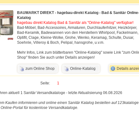
BAUMARKT DIREKT - hagebau-direkt Katalog - Bad & Sanitär Online
Katalog
hagebau direkt Katalog Bad & Sanitär als "Online-Katalog" verfügbar!
Bad-Möbel, Bad-Accessoires, Armaturen, Durchlauferhitzer, Heizkörper,
Bad-Keramik, Badewannen von den Herstellern Whirlpool, Fackelmann,
Optifit, Clage, Kleine-Wolke, Grohe, Wenko, Keramag, Schulte, Dusar,
Soehnle, Villeroy & Boch, Pelipal, hansgrohe, u.v.m.
Mehr Infos, Link zum blätterbaren "Online-Katalog" sowie Link "zum Onli
Shop" finden Sie auch unter Details anzeigen!
zum Online Shop
Online-Katalog
Details anze
Seite:
1
ühren aktuell 1 Sanitär Versandkataloge - letzte Aktualisierung 06.08.2026
em Kaufen informieren und online einen Sanitär Katalog bestellen auf 123kataloge
 Online-Portal für kostenlose Versandkataloge.