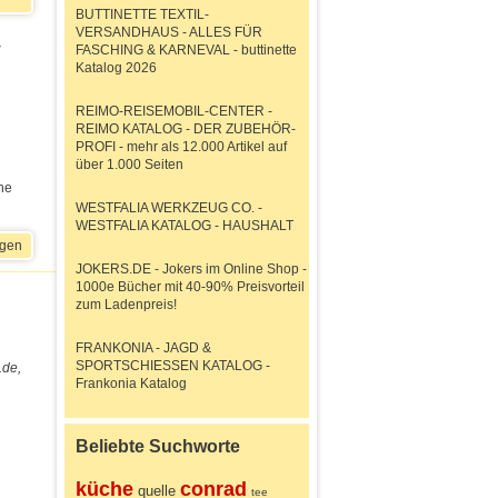
BUTTINETTE TEXTIL-
VERSANDHAUS - ALLES FÜR
-
FASCHING & KARNEVAL - buttinette
Katalog 2026
REIMO-REISEMOBIL-CENTER -
REIMO KATALOG - DER ZUBEHÖR-
PROFI - mehr als 12.000 Artikel auf
über 1.000 Seiten
ne
WESTFALIA WERKZEUG CO. -
WESTFALIA KATALOG - HAUSHALT
igen
JOKERS.DE - Jokers im Online Shop -
1000e Bücher mit 40-90% Preisvorteil
zum Ladenpreis!
FRANKONIA - JAGD &
SPORTSCHIESSEN KATALOG -
.de,
Frankonia Katalog
Beliebte Suchworte
küche
conrad
quelle
tee