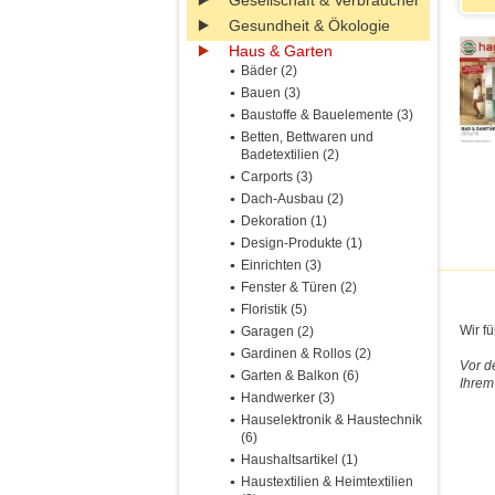
Gesellschaft & Verbraucher
Gesundheit & Ökologie
Haus & Garten
Bäder (2)
Bauen (3)
Baustoffe & Bauelemente (3)
Betten, Bettwaren und
Badetextilien (2)
Carports (3)
Dach-Ausbau (2)
Dekoration (1)
Design-Produkte (1)
Einrichten (3)
Fenster & Türen (2)
Floristik (5)
Wir f
Garagen (2)
Gardinen & Rollos (2)
Vor d
Garten & Balkon (6)
Ihrem
Handwerker (3)
Hauselektronik & Haustechnik
(6)
Haushaltsartikel (1)
Haustextilien & Heimtextilien