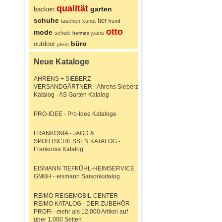
qualität
garten
backen
schuhe
tier
taschen
kunst
hund
otto
mode
schule
jeans
hermes
büro
outdoor
pferd
Neue Kataloge
AHRENS + SIEBERZ
VERSANDGÄRTNER - Ahrens Sieberz
Katalog - AS Garten Katalog
PRO-IDEE - Pro-Idee Kataloge
FRANKONIA - JAGD &
SPORTSCHIESSEN KATALOG -
Frankonia Katalog
EISMANN TIEFKÜHL-HEIMSERVICE
GMBH - eismann Saisonkatalog
REIMO-REISEMOBIL-CENTER -
REIMO KATALOG - DER ZUBEHÖR-
PROFI - mehr als 12.000 Artikel auf
über 1.000 Seiten