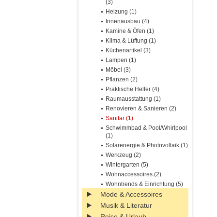
(3)
Heizung (1)
Innenausbau (4)
Kamine & Öfen (1)
Klima & Lüftung (1)
Küchenartikel (3)
Lampen (1)
Möbel (3)
Pflanzen (2)
Praktische Helfer (4)
Raumausstattung (1)
Renovieren & Sanieren (2)
Sanitär (1)
Schwimmbad & Pool/Whirlpool
(1)
Solarenergie & Photovoltaik (1)
Werkzeug (2)
Wintergarten (5)
Wohnaccessoires (2)
Wohntrends & Einrichtung (5)
Mode & Accessoires
Musik & Literatur
Reise & Urlaub