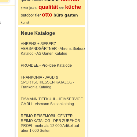
hermes
qualität
küche
jeans
pferd
tee
otto
büro
garten
outdoor
tier
6
kunst
Neue Kataloge
AHRENS + SIEBERZ
VERSANDGÄRTNER - Ahrens Sieberz
Katalog - AS Garten Katalog
PRO-IDEE - Pro-Idee Kataloge
FRANKONIA - JAGD &
SPORTSCHIESSEN KATALOG -
Frankonia Katalog
EISMANN TIEFKÜHL-HEIMSERVICE
GMBH - eismann Saisonkatalog
REIMO-REISEMOBIL-CENTER -
REIMO KATALOG - DER ZUBEHÖR-
PROFI - mehr als 12.000 Artikel auf
über 1.000 Seiten