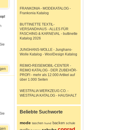
FRANKONIA - MODEKATALOG -
Frankonia Katalog
op!
BUTTINETTE TEXTIL-
n
VERSANDHAUS - ALLES FÜR
FASCHING & KARNEVAL - buttinette
Katalog 2026
Sie
JUNGHANS-WOLLE - Junghans-
Wolle Katalog - WoolDesign Katalog
REIMO-REISEMOBIL-CENTER -
igen
REIMO KATALOG - DER ZUBEHÖR-
PROFI - mehr als 12.000 Artikel auf
über 1.000 Seiten
WESTFALIA WERKZEUG CO. -
WESTFALIA KATALOG - HAUSHALT
Beliebte Suchworte
Sie
mode
backen
taschen
schule
hund
conrad
igen
schuhe
quelle