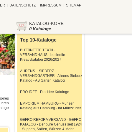
TER
|
DATENSCHUTZ
|
IMPRESSUM
|
SITEMAP
KATALOG-KORB
0 Kataloge
Top 10-Kataloge
BUTTINETTE TEXTIL-
VERSANDHAUS - buttinette
Kreativkatalog 2026/2027
AHRENS + SIEBERZ
VERSANDGÄRTNER - Ahrens Sieberz
Katalog - AS Garten Katalog
PRO-IDEE - Pro-Idee Kataloge
oires
Ihren
EMPORIUM HAMBURG - Münzen
taloge
Katalog aus Hamburg - Ihr Münzkurier
GEFRO REFORMVERSAND - GEFRO
KATALOG - Der pure Genuss seit 1924
- Suppen, Soßen, Würzen & Mehr