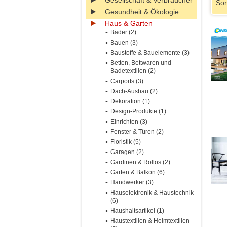
Gesellschaft & Verbraucher
Sor
Gesundheit & Ökologie
Haus & Garten
Bäder (2)
Bauen (3)
Baustoffe & Bauelemente (3)
Betten, Bettwaren und
Badetextilien (2)
Carports (3)
Dach-Ausbau (2)
Dekoration (1)
Design-Produkte (1)
Einrichten (3)
Fenster & Türen (2)
Floristik (5)
Garagen (2)
Gardinen & Rollos (2)
Garten & Balkon (6)
Handwerker (3)
Hauselektronik & Haustechnik
(6)
Haushaltsartikel (1)
Haustextilien & Heimtextilien