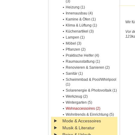
(3)
Heizung (1)
Innenausbau (4)
Kamine & Öfen (1)
Wir f
Klima & Lüftung (1)
Küchenartikel (3)
Vor d
123ka
Lampen (1)
Möbel (3)
Pflanzen (2)
Praktische Helfer (4)
Raumausstattung (1)
Renovieren & Sanieren (2)
Sanitär (1)
Schwimmbad & Pool/Whirlpool
(1)
Solarenergie & Photovoltaik (1)
Werkzeug (2)
Wintergarten (5)
Wohnaccessoires (2)
Wohntrends & Einrichtung (5)
Mode & Accessoires
Musik & Literatur
Reise & Urlaub