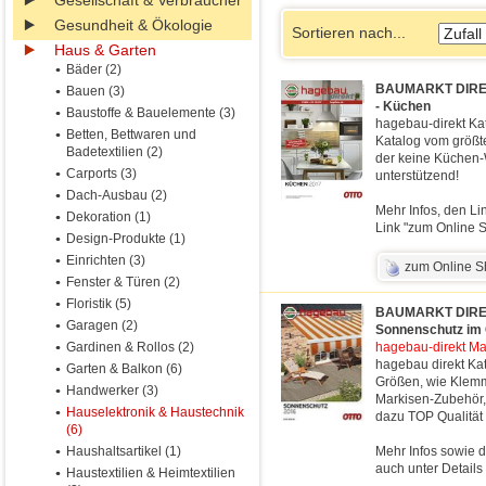
Gesellschaft & Verbraucher
Gesundheit & Ökologie
Sortieren nach...
Haus & Garten
Bäder (2)
BAUMARKT DIREKT 
Bauen (3)
- Küchen
Baustoffe & Bauelemente (3)
hagebau-direkt Kat
Betten, Bettwaren und
Katalog vom größt
Badetextilien (2)
der keine Küchen-
Carports (3)
unterstützend!
Dach-Ausbau (2)
Mehr Infos, den Li
Dekoration (1)
Link "zum Online S
Design-Produkte (1)
Einrichten (3)
zum Online 
Fenster & Türen (2)
Floristik (5)
BAUMARKT DIREKT 
Garagen (2)
Sonnenschutz im 
Gardinen & Rollos (2)
hagebau-direkt Ma
hagebau direkt Ka
Garten & Balkon (6)
Größen, wie Klem
Handwerker (3)
Markisen-Zubehör, 
Hauselektronik & Haustechnik
dazu TOP Qualität 
(6)
Haushaltsartikel (1)
Mehr Infos sowie d
auch unter Details
Haustextilien & Heimtextilien