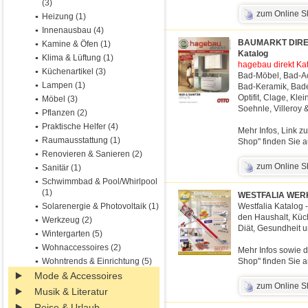
(3)
zum Online 
Heizung (1)
Innenausbau (4)
BAUMARKT DIREKT 
Kamine & Öfen (1)
Katalog
Klima & Lüftung (1)
hagebau direkt Kat
Küchenartikel (3)
Bad-Möbel, Bad-Acc
Lampen (1)
Bad-Keramik, Bade
Optifit, Clage, Kl
Möbel (3)
Soehnle, Villeroy 
Pflanzen (2)
Praktische Helfer (4)
Mehr Infos, Link z
Raumausstattung (1)
Shop" finden Sie a
Renovieren & Sanieren (2)
zum Online 
Sanitär (1)
Schwimmbad & Pool/Whirlpool
(1)
WESTFALIA WERK
Solarenergie & Photovoltaik (1)
Westfalia Katalog 
den Haushalt, Küc
Werkzeug (2)
Diät, Gesundheit u
Wintergarten (5)
Wohnaccessoires (2)
Mehr Infos sowie d
Wohntrends & Einrichtung (5)
Shop" finden Sie a
Mode & Accessoires
zum Online 
Musik & Literatur
Reise & Urlaub