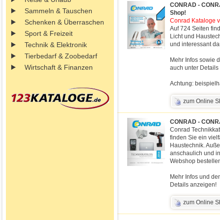
CONRAD - CONRAD
Sammeln & Tauschen
Shop!
Conrad Kataloge vi
Schenken & Überraschen
Auf 724 Seiten fin
Sport & Freizeit
Licht und Haustech
Technik & Elektronik
und interessant dar
Tierbedarf & Zoobedarf
Mehr Infos sowie d
Wirtschaft & Finanzen
auch unter Details
Achtung: beispielh
zum Online 
CONRAD - CONRA
Conrad Technikkat
finden Sie ein viel
Haustechnik. Auße
anschaulich und int
Webshop bestellen
Mehr Infos und den
Details anzeigen!
zum Online 