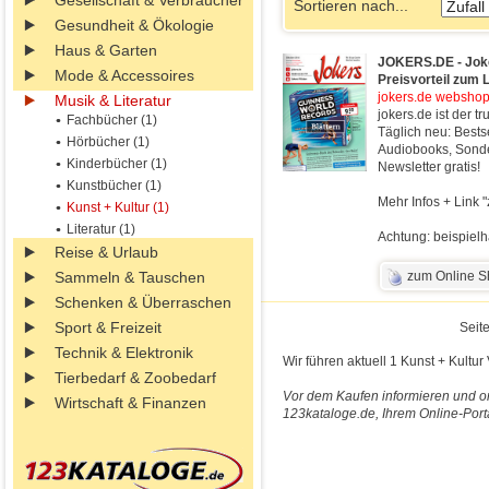
Gesellschaft & Verbraucher
Sortieren nach...
Gesundheit & Ökologie
Haus & Garten
JOKERS.DE - Joke
Mode & Accessoires
Preisvorteil zum 
jokers.de webshop 
Musik & Literatur
jokers.de ist der 
Fachbücher (1)
Täglich neu: Best
Hörbücher (1)
Audiobooks, Sond
Kinderbücher (1)
Newsletter gratis!
Kunstbücher (1)
Mehr Infos + Link 
Kunst + Kultur (1)
Literatur (1)
Achtung: beispielh
Reise & Urlaub
Sammeln & Tauschen
zum Online 
Schenken & Überraschen
Sport & Freizeit
Seite
Technik & Elektronik
Wir führen aktuell 1 Kunst + Kultur
Tierbedarf & Zoobedarf
Vor dem Kaufen informieren und on
Wirtschaft & Finanzen
123kataloge.de, Ihrem Online-Port