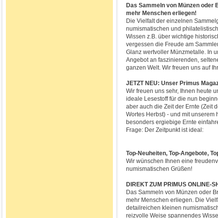
Das Sammeln von Münzen oder Br
mehr Menschen erliegen!
Die Vielfalt der einzelnen Sammelg
numismatischen und philatelistisc
Wissen z.B. über wichtige historis
vergessen die Freude am Sammler
Glanz wertvoller Münzmetalle. In u
Angebot an faszinierenden, selte
ganzen Welt. Wir freuen uns auf I
JETZT NEU: Unser Primus Magaz
Wir freuen uns sehr, Ihnen heute 
ideale Lesestoff für die nun beginn
aber auch die Zeit der Ernte (Zeit 
Wortes Herbst) - und mit unserem
besonders ergiebige Ernte einfah
Frage: Der Zeitpunkt ist ideal:
Top-Neuheiten, Top-Angebote, To
Wir wünschen Ihnen eine freudenvo
numismatischen Grüßen!
DIREKT ZUM PRIMUS ONLINE-S
Das Sammeln von Münzen oder Brie
mehr Menschen erliegen. Die Vielf
detailreichen kleinen numismatisch
reizvolle Weise spannendes Wissen