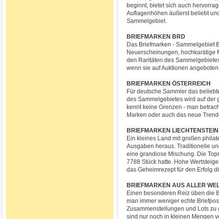
beginnt, bietet sich auch hervorra
Auflagenhöhen äußerst beliebt und
Sammelgebiet.
BRIEFMARKEN BRD
Das Briefmarken - Sammelgebiet B
Neuerscheinungen, hochkarätige M
den Raritäten des Sammelgebietes 
wenn sie auf Auktionen angeboten
BRIEFMARKEN ÖSTERREICH
Für deutsche Sammler das beliebte
des Sammelgebietes wird auf der g
kennt keine Grenzen - man betrach
Marken oder auch das neue Trendg
BRIEFMARKEN LIECHTENSTEIN
Ein kleines Land mit großen philat
Ausgaben heraus. Traditionelle un
eine grandiose Mischung. Die Toprar
7788 Stück hatte. Hohe Wertsteige
das Geheimrezept für den Erfolg 
BRIEFMARKEN AUS ALLER WE
Einen besonderen Reiz üben die Br
man immer weniger echte Briefpos
Zusammenstellungen und Lots zu g
sind nur noch in kleinen Mengen v