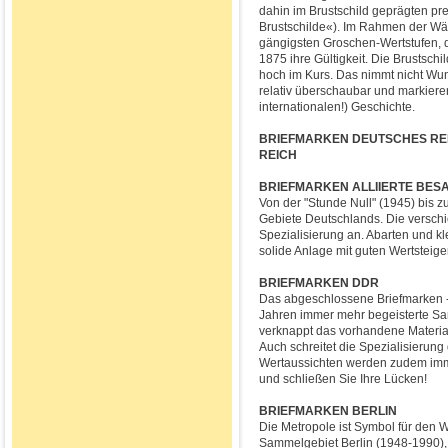
dahin im Brustschild geprägten p
Brustschilde«). Im Rahmen der Wä
gängigsten Groschen-Wertstufen, d
1875 ihre Gültigkeit. Die Brustschi
hoch im Kurs. Das nimmt nicht Wund
relativ überschaubar und markiere
internationalen!) Geschichte.
BRIEFMARKEN DEUTSCHES REIC
REICH
BRIEFMARKEN ALLIIERTE BESA
Von der "Stunde Null" (1945) bis
Gebiete Deutschlands. Die versch
Spezialisierung an. Abarten und k
solide Anlage mit guten Wertsteig
BRIEFMARKEN DDR
Das abgeschlossene Briefmarken -
Jahren immer mehr begeisterte Sa
verknappt das vorhandene Materia
Auch schreitet die Spezialisierun
Wertaussichten werden zudem immer 
und schließen Sie Ihre Lücken!
BRIEFMARKEN BERLIN
Die Metropole ist Symbol für den 
Sammelgebiet Berlin (1948-1990)