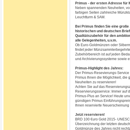
Primus - der ersten Adresse fü
Neben spannenden Neuheiten, vor 
farbigen Seiten zahlreiche Münzkl
Leuchtturm & SAM.
Bei Primus finden Sie eine groß
historischen und deutschen Bri
Qualitätszubehör für den ambiti
alle Gelegenheiten, u.v.m.
Ob Euro-Goldmünzen oder Silbermü
findet jeder Münzsammlerbegehrt
Zubehörbereich ist auf jeden Beda
und Archivierungssysteme sowie e
Primus-Highlight des Jahres:
Der Primus-Resevierungs-Service -
Primus Ihnen die Möglichkeit, di
Neuheiten zu reservieren!
Achten Sie auf das Reservierungsz
Reservierungsservice: Immer auf de
Primus-Plus an Service! Heute unv
günstigen Primus Einführungspreis
Ihnen reservierte Neuerscheinung 
Jetzt reservieren!
BRD 100 €uro Gold 2015- UNESCO 
Überzeichnung der letzten deutsch
Goldmünze des Jahres nicht rechtze