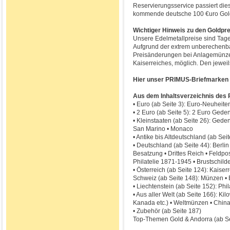
Reservierungsservice passiert die
kommende deutsche 100 €uro Go
Wichtiger Hinweis zu den Goldpre
Unsere Edelmetallpreise sind Tages
Aufgrund der extrem unberechenba
Preisänderungen bei Anlagemünze
Kaiserreiches, möglich. Den jeweils
Hier unser PRIMUS-Briefmarken K
Aus dem Inhaltsverzeichnis des
• Euro (ab Seite 3): Euro-Neuhei
• 2 Euro (ab Seite 5): 2 Euro Ged
• Kleinstaaten (ab Seite 26): Gede
San Marino • Monaco
• Antike bis Altdeutschland (ab Seit
• Deutschland (ab Seite 44): Berl
Besatzung • Drittes Reich • Feldpo
Philatelie 1871-1945 • Brustschilde
• Österreich (ab Seite 124): Kaiserre
Schweiz (ab Seite 148): Münzen • 
• Liechtenstein (ab Seite 152): Phil
• Aus aller Welt (ab Seite 166): K
Kanada etc.) • Weltmünzen • China
• Zubehör (ab Seite 187)
Top-Themen Gold & Andorra (ab Se