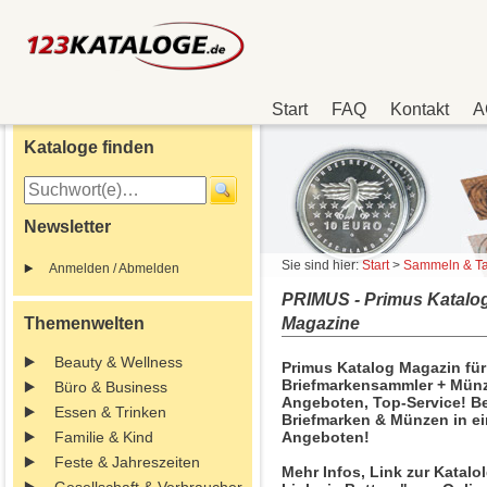
Start
FAQ
Kontakt
A
Kataloge finden
Newsletter
Sie sind hier:
Start
>
Sammeln & T
Anmelden / Abmelden
PRIMUS - Primus Katalog
Themenwelten
Magazine
Beauty & Wellness
Primus Katalog Magazin für
Briefmarkensammler + Münz
Büro & Business
Angeboten, Top-Service! Be
Essen & Trinken
Briefmarken & Münzen in ein
Familie & Kind
Angeboten!
Feste & Jahreszeiten
Mehr Infos, Link zur Katalo