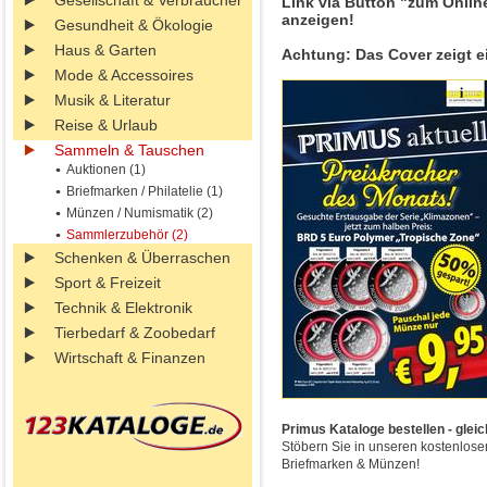
Gesellschaft & Verbraucher
Link via Button "zum Onlin
anzeigen!
Gesundheit & Ökologie
Haus & Garten
Achtung: Das Cover zeigt e
Mode & Accessoires
Musik & Literatur
Reise & Urlaub
Sammeln & Tauschen
Auktionen (1)
Briefmarken / Philatelie (1)
Münzen / Numismatik (2)
Sammlerzubehör (2)
Schenken & Überraschen
Sport & Freizeit
Technik & Elektronik
Tierbedarf & Zoobedarf
Wirtschaft & Finanzen
Primus Kataloge bestellen - gleic
Stöbern Sie in unseren kostenlos
Briefmarken & Münzen!