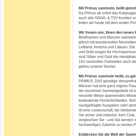
Mit Primus sammeln, heißt günst
Da Primus ab sofort das Katalogg
auch alle GAVIA- & TSV Kunden vo
treten wir heute mit dem ersten P
Wir freuen uns, Ihnen den neuen
Briefmarken und Münzen sammeln i
glänzt mit wundervollen Neuheiten
Lettland, Andorra und Litauen. Di
und Gold sorgen für Hochspannun
sind Silber und Gold die meistdisk
192 randvollen Farbseiten auch di
getreu unserer Devise:
Mit Primus sammeln heißt, zu gü
PRIMUS, DAS günstige Versandha
Münzen hat eine ganz eigene Faszi
der einzelnen Sammelgebiete ist e
reizvolle Weise spannendes Wissen
bedeutende Persönlichkeiten. Nic
nachgefragter Ausgaben oder dem
ist eine Leidenschaft, die bleiben
Sie sicher und risikolos: kein Club
vergleichen Sie - und Sie werden
hochwertiges Zubehör zu besten P
Entdecken Sie die Welt der Samm