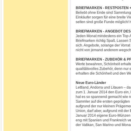
BRIEFMARKEN - RESTPOSTEN 
Beliebt ohne Ende sind Sammlung
Einkäufer sorgen für eine breite Vie
selten sind große Funde möglich! H
BRIEFMARKEN - ANGEBOT DE
Jeden Monat mindestens ein Top-
Briefmarken richtig Spaß. Lassen S
sich. Angebote, solange der Vorrat
nicht von jemand anderem wegsch
BRIEFMARKEN - ZUBEHÖR & P
Werte bewahren, Schönheit erhalte
qualitätsvolles Zubehör, denn nur
erhalten die Schönheit und den We
Neue Euro-Länder
Lettland, Andorra und Litauen – da
zum 1. Januar 2014 den Euro ein,
hat es so spannend gemacht wie n
Sammler auf die ersten geprägte
aufgrund der nur kleinen Prägemeng
Union, darf aber, aufgrund mit de
Januar 2014 eigene Euro-Münzen p
eng mit Spanien und Frankreich v
der Vatikan, San Marino und Monac