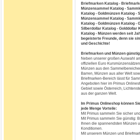
Briefmarken Katalog - Briefmar
Münzensammel Katalog - Sammler
Katalog - Goldmünzen Katalog - S
Münzensammel Katalog - Sammler
Katalog - Goldmünzen Katalog - Go
Silberdollar Katalog - Golddollar
Katalog - Münzen werden seit Ja
begeisterte Freunde, denn sie si
und Geschichte!
Briefmarken und Münzen günstig
Neben unserer großen Auswahl an
offiziellen Euro Kursmünzensätzen
Münzen aus den Sammelbereichen 
Barren, Münzen aus aller Welt so
Briefmarken-Bereich lässt für Sa
Angeboten hier im Primus Onlines
Gebiet sowie Österreich, Lichtens
aus der ganzen Welt.
Im Primus Onlineshop können Si
jede Menge Vorteile:
Mit Primus sammeln Sie sicher und 
Mit Primus sammeln Sie günstig: B
Ihnen die spannendsten Münzen u
Konditionen.
Mit unserem Münzen und Briefmarke