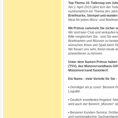
Top-Thema 10. Todestag von Joha
Am 2. April 2015 jährt sich der To
numismatisch ein Thema des Jahr
Briefmarke, Stempel und wundersc
Ideal für jeden Münz- und Briefma
Mit Primus sammeln Sie sicher un
Wir sind kein Club und verkaufen k
Bitte vergleichen Sie - und Sie w
Briefmarken und Münzen zu besten
wünschen Ihnen viel Spaß beim St
Wir freuen uns sehr, Ihnen heute 
präsentieren zu können.
Unter dem Namen Primus haben 
(TSV), das Münzversandhaus GA
Münzenversand fusioniert!
Ein Name - viele Vorteile für Sie -
• Günstiger als je zuvor: Bessere 
Logistik!
• Deutlich erweitertes Angebot: N
wird auch der Bereich „Münzen“ st
• Besserer Kunden-Service: Größere
und numismatischer Sachverstand