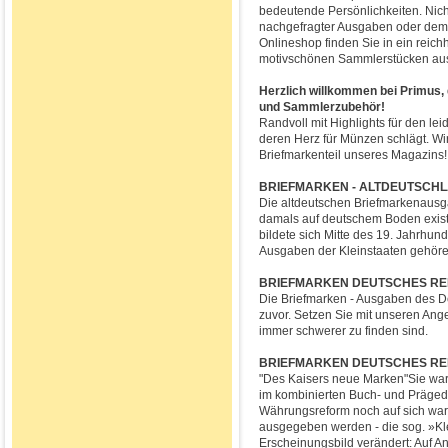
bedeutende Persönlichkeiten. Nic
nachgefragter Ausgaben oder dem 
Onlineshop finden Sie in ein reich
motivschönen Sammlerstücken aus 
Herzlich willkommen bei Primus
und Sammlerzubehör!
Randvoll mit Highlights für den le
deren Herz für Münzen schlägt. Wi
Briefmarkenteil unseres Magazins!
BRIEFMARKEN - ALTDEUTSCH
Die altdeutschen Briefmarkenausgab
damals auf deutschem Boden exist
bildete sich Mitte des 19. Jahrhu
Ausgaben der Kleinstaaten gehör
BRIEFMARKEN DEUTSCHES RE
Die Briefmarken - Ausgaben des D
zuvor. Setzen Sie mit unseren Ang
immer schwerer zu finden sind.
BRIEFMARKEN DEUTSCHES REI
"Des Kaisers neue Marken"Sie ware
im kombinierten Buch- und Präged
Währungsreform noch auf sich wart
ausgegeben werden - die sog. »Kle
Erscheinungsbild verändert: Auf An