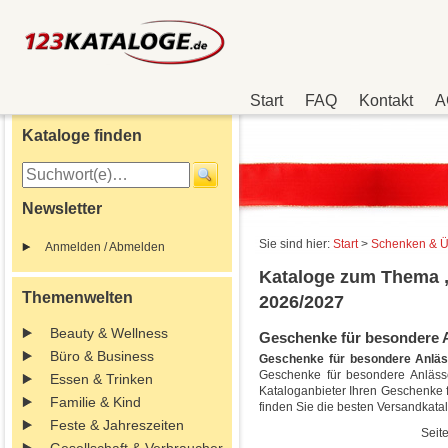
Start
FAQ
Kontakt
A
Kataloge finden
Newsletter
Sie sind hier:
Start
>
Schenken & Ü
Anmelden / Abmelden
Kataloge zum Thema 
Themenwelten
2026/2027
Beauty & Wellness
Geschenke für besondere An
Büro & Business
Geschenke für besondere Anläs
Geschenke für besondere Anlässe
Essen & Trinken
Kataloganbieter Ihren Geschenke 
Familie & Kind
finden Sie die besten Versandkat
Feste & Jahreszeiten
Seite