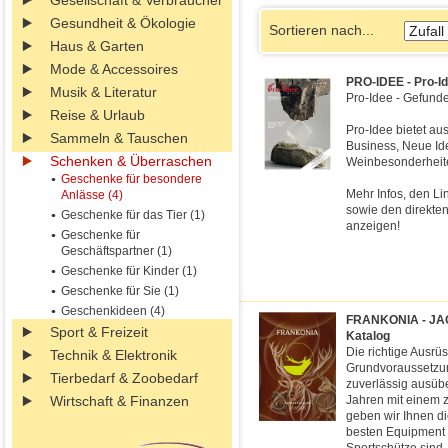
Gesellschaft & Verbraucher
Gesundheit & Ökologie
Sortieren nach...
Haus & Garten
Mode & Accessoires
PRO-IDEE - Pro-I
Musik & Literatur
Pro-Idee - Gefunde
Reise & Urlaub
Pro-Idee bietet au
Sammeln & Tauschen
Business, Neue Id
Schenken & Überraschen
Weinbesonderheite
Geschenke für besondere
Mehr Infos, den Li
Anlässe (4)
sowie den direkten
Geschenke für das Tier (1)
anzeigen!
Geschenke für
Geschäftspartner (1)
Geschenke für Kinder (1)
Geschenke für Sie (1)
Geschenkideen (4)
FRANKONIA - JA
Sport & Freizeit
Katalog
Die richtige Ausrü
Technik & Elektronik
Grundvoraussetzun
Tierbedarf & Zoobedarf
zuverlässig ausübe
Wirtschaft & Finanzen
Jahren mit einem 
geben wir Ihnen di
besten Equipment 