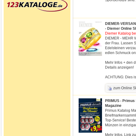
Sportschütze sind.
DIEMER-VERSAND -
- Diemer Online S
Diemer Katalog be
DIEMER - MEHR WE
der Frau. Lassen S
Edelsteinen verzau
edlen Schmuck on
Mehr Infos + den d
Details anzeigen!
ACHTUNG: Dies ist
zum Online 
PRIMUS - Primus 
Magazine
Primus Katalog Ma
Briefmarkensamml
Top-Service! Beste
Münzen in einzigar
Mehr Infos, Link zu