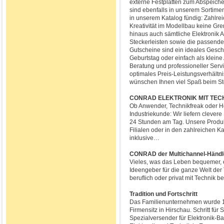
externe Festplatten zum Abspeiche
sind ebenfalls in unserem Sortime
in unserem Katalog fündig: Zahlrei
Kreativität im Modellbau keine Gr
hinaus auch sämtliche Elektronik 
Steckerleisten sowie die passend
Gutscheine sind ein ideales Gesch
Geburtstag oder einfach als klein
Beratung und professioneller Servi
optimales Preis-Leistungsverhältn
wünschen Ihnen viel Spaß beim S
CONRAD ELEKTRONIK MIT TECHN
Ob Anwender, Technikfreak oder H
Industriekunde: Wir liefern clever
24 Stunden am Tag. Unsere Produkt
Filialen oder in den zahlreichen 
inklusive…
CONRAD der Multichannel-Händle
Vieles, was das Leben bequemer, ef
Ideengeber für die ganze Welt der T
beruflich oder privat mit Technik b
Tradition und Fortschritt
Das Familienunternehmen wurde 19
Firmensitz in Hirschau. Schritt fü
Spezialversender für Elektronik-Ba