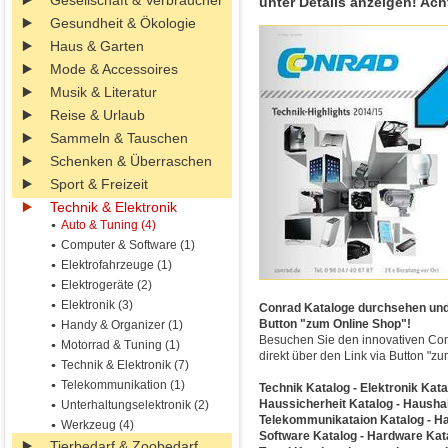
Gesellschaft & Verbraucher
unter Details anzeigen! Ach
Gesundheit & Ökologie
Haus & Garten
Mode & Accessoires
Musik & Literatur
Reise & Urlaub
Sammeln & Tauschen
Schenken & Überraschen
Sport & Freizeit
Technik & Elektronik
Auto & Tuning (4)
Computer & Software (1)
Elektrofahrzeuge (1)
Elektrogeräte (2)
Elektronik (3)
Conrad Kataloge durchsehen und di
Button "zum Online Shop"!
Handy & Organizer (1)
Besuchen Sie den innovativen Con
Motorrad & Tuning (1)
direkt über den Link via Button "z
Technik & Elektronik (7)
Telekommunikation (1)
Technik Katalog - Elektronik Kat
Haussicherheit Katalog - Haushal
Unterhaltungselektronik (2)
Telekommunikataion Katalog - Hand
Werkzeug (4)
Software Katalog - Hardware Katal
Tierbedarf & Zoobedarf