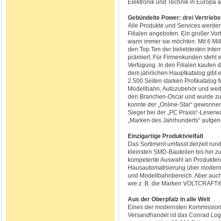
Elektronik und Technik in Europa 
Gebündelte Power: drei Vertriebs
Alle Produkte und Services werden
Filialen angeboten. Ein großer Vor
wann immer sie möchten. Mit 6 Mil
den Top Ten der beliebtesten Inte
prämiert. Für Firmenkunden steht 
Verfügung. In den Filialen kaufen
dem jährlichen Hauptkatalog gibt
2.500 Seiten starken Profikatalog
Modellbahn, Autozubehör und weit
den Branchen-Oscar und wurde zum
konnte der „Online-Star“ gewonne
Sieger bei der „PC Praxis“-Leserwa
„Marken des Jahrhunderts“ aufg
Einzigartige Produktvielfalt
Das Sortiment umfasst derzeit rund
kleinsten SMD-Bauteilen bis hin 
kompetente Auswahl an Produkten 
Hausautomatisierung über modern
und Modellbahnbereich. Aber auch 
wie z. B. die Marken VOLTCRAFT®,
Aus der Oberpfalz in alle Welt
Eines der modernsten Kommissioni
Versandhandel ist das Conrad Logi