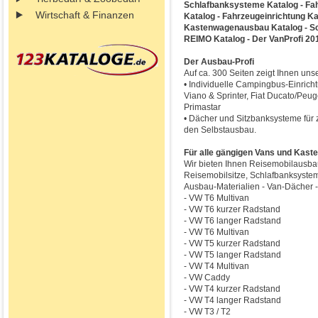
Schlafbanksysteme Katalog - Fah
Wirtschaft & Finanzen
Katalog - Fahrzeugeinrichtung Ka
Kastenwagenausbau Katalog - Sc
REIMO Katalog - Der VanProfi 20
Der Ausbau-Profi
Auf ca. 300 Seiten zeigt Ihnen un
• Individuelle Campingbus-Einrich
Viano & Sprinter, Fiat Ducato/Peug
Primastar
• Dächer und Sitzbanksysteme für z
den Selbstausbau.
Für alle gängigen Vans und Kast
Wir bieten Ihnen Reisemobilausb
Reisemobilsitze, Schlafbanksyste
Ausbau-Materialien - Van-Dächer -
- VW T6 Multivan
- VW T6 kurzer Radstand
- VW T6 langer Radstand
- VW T6 Multivan
- VW T5 kurzer Radstand
- VW T5 langer Radstand
- VW T4 Multivan
- VW Caddy
- VW T4 kurzer Radstand
- VW T4 langer Radstand
- VW T3 / T2