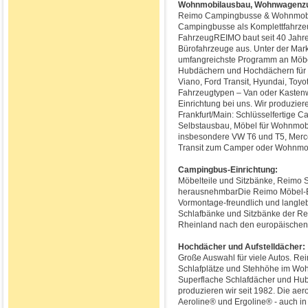
Wohnmobilausbau, Wohnwagenzu
Reimo Campingbusse & Wohnmobile
Campingbusse als Komplettfahrzeu
FahrzeugREIMO baut seit 40 Jah
Bürofahrzeuge aus. Unter der Ma
umfangreichste Programm an Möbel
Hubdächern und Hochdächern für 
Viano, Ford Transit, Hyundai, Toyot
Fahrzeugtypen – Van oder Kaste
Einrichtung bei uns. Wir produzier
Frankfurt/Main: Schlüsselfertige C
Selbstausbau, Möbel für Wohnmobi
insbesondere VW T6 und T5, Merced
Transit zum Camper oder Wohnmob
Campingbus-Einrichtung:
Möbelteile und Sitzbänke, Reimo S
herausnehmbarDie Reimo Möbel-Ei
Vormontage-freundlich und langlebi
Schlafbänke und Sitzbänke der R
Rheinland nach den europäischen Ri
Hochdächer und Aufstelldächer:
Große Auswahl für viele Autos. Re
Schlafplätze und Stehhöhe im Woh
Superflache Schlafdächer und Hub
produzieren wir seit 1982. Die a
Aeroline® und Ergoline® - auch in is