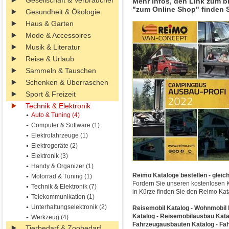
Gesellschaft & Verbraucher
Mehr Infos, den Link zum b
"zum Online Shop" finden S
Gesundheit & Ökologie
Haus & Garten
Mode & Accessoires
Musik & Literatur
Reise & Urlaub
Sammeln & Tauschen
Schenken & Überraschen
Sport & Freizeit
Technik & Elektronik
Auto & Tuning (4)
Computer & Software (1)
Elektrofahrzeuge (1)
Elektrogeräte (2)
Elektronik (3)
Handy & Organizer (1)
Reimo Kataloge bestellen - gleich
Motorrad & Tuning (1)
Fordern Sie unseren kostenlosen 
Technik & Elektronik (7)
in Kürze finden Sie den Reimo Kata
Telekommunikation (1)
Unterhaltungselektronik (2)
Reisemobil Katalog - Wohnmobil K
Katalog - Reisemobilausbau Kata
Werkzeug (4)
Fahrzeugausbauten Katalog - Fah
Tierbedarf & Zoobedarf