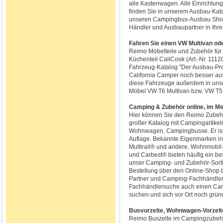
alle Kastenwagen. Alle Einrichtung
finden Sie in unserem Ausbau-Kata
unseren Campingbus-Ausbau Shop 
Händler und Ausbaupartner in Ihre
Fahren Sie einen VW Multivan od
Reimo Möbelteile und Zubehör für 
Küchenteil CaliCook (Art.-Nr. 1112
Fahrzeug-Katalog "Der Ausbau-Pro
California Camper noch besser aus
diese Fahrzeuge außerdem in uns
Möbel VW T6 Multivan bzw. VW T5 
Camping & Zubehör online, im M
Hier können Sie den Reimo Zubehör
großer Katalog mit Campingartike
Wohnwagen, Campingbusse. Er ist ü
Auflage. Bekannte Eigenmarken in 
Multirail® und andere. Wohnmob
und Carbest® bieten häufig ein bes
unser Camping- und Zubehör-Sort
Bestellung über den Online-Shop
Partner und Camping-Fachhändler 
Fachhändlersuche auch einen Cam
suchen und sich vor Ort noch gründ
Busvorzelte, Wohnwagen-Vorzelt
Reimo Buszelte im Campingzubehö