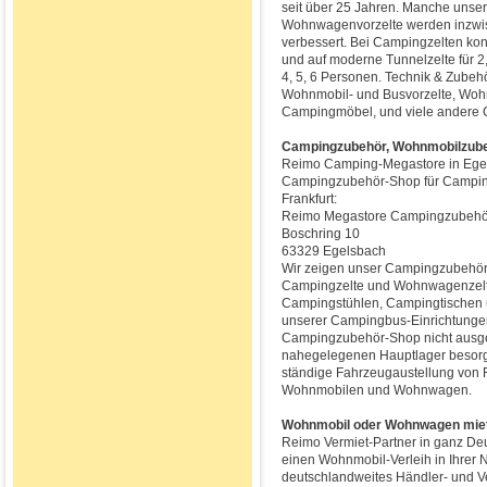
seit über 25 Jahren. Manche unser
Wohnwagenvorzelte werden inzwisc
verbessert. Bei Campingzelten konz
und auf moderne Tunnelzelte für 2
4, 5, 6 Personen. Technik & Zub
Wohnmobil- und Busvorzelte, Woh
Campingmöbel, und viele andere C
Campingzubehör, Wohnmobilzube
Reimo Camping-Megastore in Egel
Campingzubehör-Shop für Campin
Frankfurt:
Reimo Megastore Campingzubehö
Boschring 10
63329 Egelsbach
Wir zeigen unser Campingzubehör a
Campingzelte und Wohnwagenzelt
Campingstühlen, Campingtischen un
unserer Campingbus-Einrichtungen.
Campingzubehör-Shop nicht ausges
nahegelegenen Hauptlager besorgt
ständige Fahrzeugaustellung von
Wohnmobilen und Wohnwagen.
Wohnmobil oder Wohnwagen miet
Reimo Vermiet-Partner in ganz Deu
einen Wohnmobil-Verleih in Ihrer 
deutschlandweites Händler- und Ve