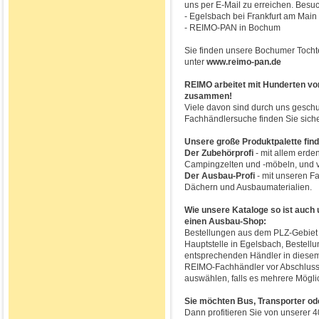
uns per E-Mail zu erreichen. Besu
- Egelsbach bei Frankfurt am Main
- REIMO-PAN in Bochum
Sie finden unsere Bochumer Tocht
unter
www.reimo-pan.de
REIMO arbeitet mit Hunderten vo
zusammen!
Viele davon sind durch uns gesch
Fachhändlersuche finden Sie siche
Unsere große Produktpalette find
Der Zubehörprofi
- mit allem erde
Campingzelten und -möbeln, und v
Der Ausbau-Profi
- mit unseren F
Dächern und Ausbaumaterialien.
Wie unsere Kataloge so ist auch 
einen Ausbau-Shop:
Bestellungen aus dem PLZ-Gebiet 6
Hauptstelle in Egelsbach, Bestel
entsprechenden Händler in diese
REIMO-Fachhändler vor Abschluss 
auswählen, falls es mehrere Möglic
Sie möchten Bus, Transporter 
Dann profitieren Sie von unserer