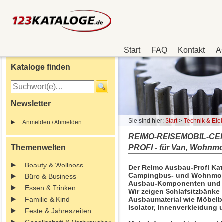
Start
FAQ
Kontakt
A
Kataloge finden
Newsletter
Sie sind hier:
Start
>
Technik & Elek
Anmelden / Abmelden
REIMO-REISEMOBIL-CE
Themenwelten
PROFI - für Van, Wohnmo
Beauty & Wellness
Der Reimo Ausbau-Profi Kata
Campingbus- und Wohnmob
Büro & Business
Ausbau-Komponenten und 
Essen & Trinken
Wir zeigen Schlafsitzbänke
Familie & Kind
Ausbaumaterial wie Möbelba
Isolator, Innenverkleidung u
Feste & Jahreszeiten