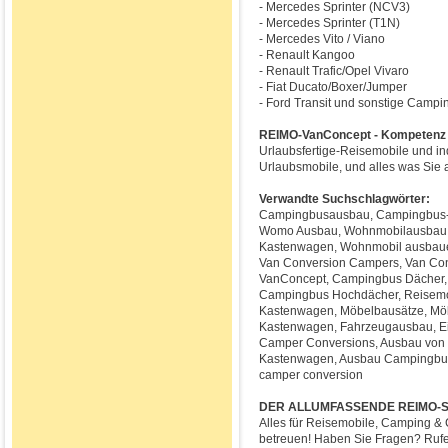
- Mercedes Sprinter (NCV3)
- Mercedes Sprinter (T1N)
- Mercedes Vito / Viano
- Renault Kangoo
- Renault Trafic/Opel Vivaro
- Fiat Ducato/Boxer/Jumper
- Ford Transit und sonstige Camp
REIMO-VanConcept - Kompetenz un
Urlaubsfertige-Reisemobile und in
Urlaubsmobile, und alles was Sie
Verwandte Suchschlagwörter:
Campingbusausbau, Campingbus-
Womo Ausbau, Wohnmobilausbau, 
Kastenwagen, Wohnmobil ausbaue
Van Conversion Campers, Van Co
VanConcept, Campingbus Dächer,
Campingbus Hochdächer, Reisemob
Kastenwagen, Möbelbausätze, Mö
Kastenwagen, Fahrzeugausbau, E
Camper Conversions, Ausbau von
Kastenwagen, Ausbau Campingbus, 
camper conversion
DER ALLUMFASSENDE REIMO-S
Alles für Reisemobile, Camping & 
betreuen! Haben Sie Fragen? Rufe