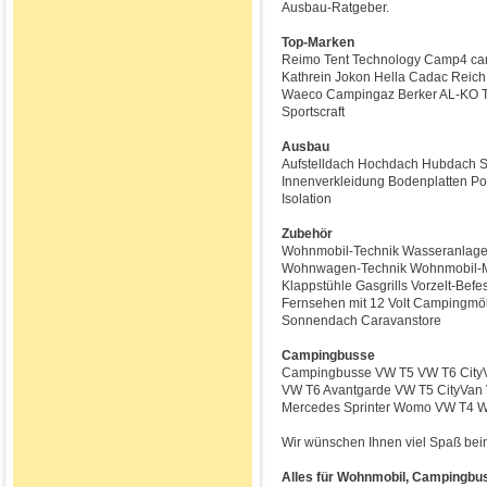
Ausbau-Ratgeber.
Top-Marken
Reimo Tent Technology Camp4 car
Kathrein Jokon Hella Cadac Reic
Waeco Campingaz Berker AL-KO T
Sportscraft
Ausbau
Aufstelldach Hochdach Hubdach Sc
Innenverkleidung Bodenplatten Pol
Isolation
Zubehör
Wohnmobil-Technik Wasseranlage
Wohnwagen-Technik Wohnmobil-Mar
Klappstühle Gasgrills Vorzelt-Bef
Fernsehen mit 12 Volt Campingmöb
Sonnendach Caravanstore
Campingbusse
Campingbusse VW T5 VW T6 CityVa
VW T6 Avantgarde VW T5 CityVan V
Mercedes Sprinter Womo VW T4 W
Wir wünschen Ihnen viel Spaß bei
Alles für Wohnmobil, Campingbu