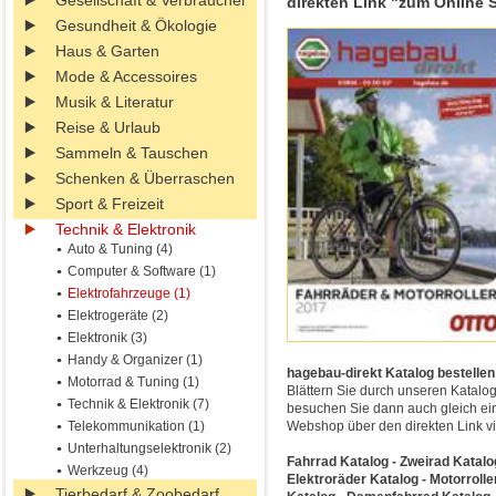
Gesellschaft & Verbraucher
direkten Link "zum Online 
Gesundheit & Ökologie
Haus & Garten
Mode & Accessoires
Musik & Literatur
Reise & Urlaub
Sammeln & Tauschen
Schenken & Überraschen
Sport & Freizeit
Technik & Elektronik
Auto & Tuning (4)
Computer & Software (1)
Elektrofahrzeuge (1)
Elektrogeräte (2)
Elektronik (3)
Handy & Organizer (1)
hagebau-direkt Katalog bestellen
Motorrad & Tuning (1)
Blättern Sie durch unseren Katalo
Technik & Elektronik (7)
besuchen Sie dann auch gleich ein
Telekommunikation (1)
Webshop über den direkten Link vi
Unterhaltungselektronik (2)
Fahrrad Katalog - Zweirad Katalo
Werkzeug (4)
Elektroräder Katalog - Motorroll
Tierbedarf & Zoobedarf