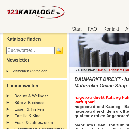
Start
FAQ
Kontakt
A
Kataloge finden
Newsletter
Sie sind hier:
Start
>
Technik & Elek
Anmelden / Abmelden
BAUMARKT DIREKT - hage
Themenwelten
Motorroller Online-Shop
Beauty & Wellness
hagebau-direkt Katalog Fahr
verfügbar!
Büro & Business
hagebau direkt Katalog - B
Essen & Trinken
hagebau direkt, dem größte
Familie & Kind
qualitativ tollen Angeboten
Feste & Jahreszeiten
Mehr Infos, den Link zum b