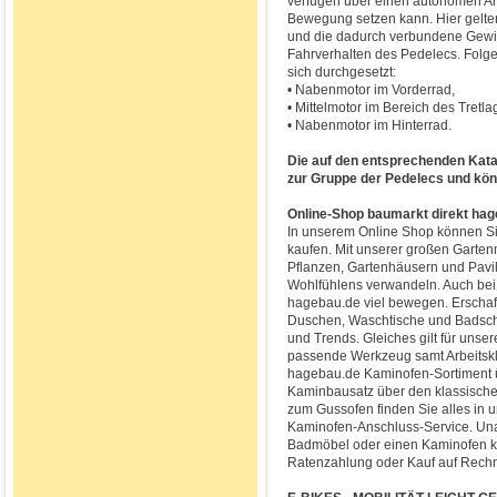
verfügen über einen autonomen Ant
Bewegung setzen kann. Hier gelte
und die dadurch verbundene Gewic
Fahrverhalten des Pedelecs. Folg
sich durchgesetzt:
• Nabenmotor im Vorderrad,
• Mittelmotor im Bereich des Tretla
• Nabenmotor im Hinterrad.
Die auf den entsprechenden Katal
zur Gruppe der Pedelecs und kön
Online-Shop baumarkt direkt ha
In unserem Online Shop können S
kaufen. Mit unserer großen Garten
Pflanzen, Gartenhäusern und Pavil
Wohlfühlens verwandeln. Auch bei 
hagebau.de viel bewegen. Erschaf
Duschen, Waschtische und Badschr
und Trends. Gleiches gilt für uns
passende Werkzeug samt Arbeitsk
hagebau.de Kaminofen-Sortiment ü
Kaminbausatz über den klassische
zum Gussofen finden Sie alles in
Kaminofen-Anschluss-Service. Una
Badmöbel oder einen Kaminofen ka
Ratenzahlung oder Kauf auf Rech