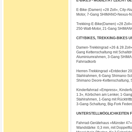
E-BIKES - MOBILITÄT LEICHT 
E-Bike (Damen) »28 Zoll«, City-Al
Motor, 7-Gang SHIMANO-Nexus-N
Trekking-E-Bike(Damen) »28 Zoll«
250-Watt-Motor, 21-Gang SHIMAN
CITYBIKES, TREKKING-BIKES UN
Damen-Trekkingrad »26 & 28 Zoll«
Gang Kettenschaltung mit Schaltdr
Aluminiumrahmen, 3-Gang SHIMAN
Fahrradkorb
Herren-Trekkingrad »Entdecker 20
Stahlrahmen, 6-Gang Shimano-Sch
Shimano Deore-Kettenschaltung, 
Kinderfahrrad »Empress«, Kinderfah
1.3«, Körbchen am Lenker, 1-Gang 
Stahlrahmen, 1-Gang mit Rücktrit
3-Gang-Schaltung, Big-Fork Feder
UNTERSTELLMÖGLICHKEITEN F
Fahrrad-Gerätehaus »Münster 47«,
Wandstärke: 0,3 mm, mit Doppelflü