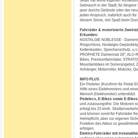
Jeder hat seine eigenen Vorstellu
Gebrauch in der Stadt, für längere 
quer durchs Gelände oder der neue
jeden Anspruch, natürlich auch für 
diesem Sinne, viel Spaß beim Dur
Fahrräder & motorisierte Zweirä
Erkunden:
NOSTALGIE NOBLESSE - Damenrad
Ringschloss, Nostalgie-Gepäckträ
Kettenkasten, Speichenschutz, u.v
PROPHETE Damenrad 28", ALU-REX 
Bikes, Premiumfahrräder, STRATO
Mountainbikes im Sonerangebot, Z
Anhänger, Motorroller, Mokicks, Qu
INFO PLUS
Ein Pedelec (Kurzform für Pedal Ele
Hilfe eines Elektromotors und ein
Mensch-Elektromotor) unterstützt.
Pedelecs, E-Bikes sowie E-Bikes 
und zulassungsfrei. Die Motoren sin
erfolgt bis 25 km/h. Straßenverkeh
und können somit für Fahrräder f
Helmpflicht, aber zur eigenen Sic
Funktion des Akkus zu gewährleist
erfolgen.
Elektro-Fahrräder mit tretunabhä