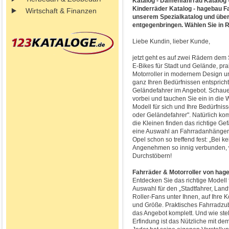
Katalog - Damenfahrrad Katalog 
Kinderräder Katalog - hagebau Fa
Wirtschaft & Finanzen
unserem Spezialkatalog und über
entgegenbringen. Wählen Sie in R
Liebe Kundin, lieber Kunde,
jetzt geht es auf zwei Rädern dem
E-Bikes für Stadt und Gelände, pra
Motorroller in modernem Design u
ganz Ihren Bedürfnissen entsprich
Geländefahrer im Angebot. Schaue
vorbei und tauchen Sie ein in die 
Modell für sich und Ihre Bedürfnis
oder Geländefahrer". Natürlich ko
die Kleinen finden das richtige Ge
eine Auswahl an Fahrradanhängern
Opel schon so treffend fest: „Bei k
Angenehmen so innig verbunden, w
Durchstöbern!
Fahrräder & Motorroller von hage
Entdecken Sie das richtige Modell 
Auswahl für den „Stadtfahrer, Lan
Roller-Fans unter Ihnen, auf Ihre K
und Größe. Praktisches Fahrradz
das Angebot komplett. Und wie stel
Erfindung ist das Nützliche mit d