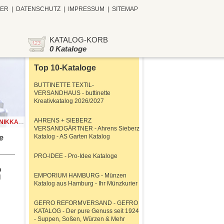
TER
|
DATENSCHUTZ
|
IMPRESSUM
|
SITEMAP
KATALOG-KORB
0 Kataloge
Top 10-Kataloge
BUTTINETTE TEXTIL-
VERSANDHAUS - buttinette
Kreativkatalog 2026/2027
AHRENS + SIEBERZ
line Shop!
VERSANDGÄRTNER - Ahrens Sieberz
Katalog - AS Garten Katalog
e
PRO-IDEE - Pro-Idee Kataloge
n
EMPORIUM HAMBURG - Münzen
d
Katalog aus Hamburg - Ihr Münzkurier
GEFRO REFORMVERSAND - GEFRO
KATALOG - Der pure Genuss seit 1924
- Suppen, Soßen, Würzen & Mehr