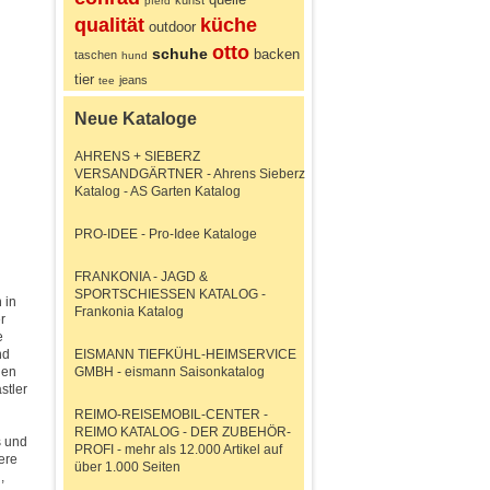
kunst
pferd
qualität
küche
outdoor
otto
schuhe
backen
taschen
hund
tier
jeans
tee
Neue Kataloge
AHRENS + SIEBERZ
VERSANDGÄRTNER - Ahrens Sieberz
Katalog - AS Garten Katalog
PRO-IDEE - Pro-Idee Kataloge
FRANKONIA - JAGD &
SPORTSCHIESSEN KATALOG -
 in
Frankonia Katalog
r
e
nd
EISMANN TIEFKÜHL-HEIMSERVICE
nen
GMBH - eismann Saisonkatalog
stler
REIMO-REISEMOBIL-CENTER -
REIMO KATALOG - DER ZUBEHÖR-
s und
PROFI - mehr als 12.000 Artikel auf
ere
über 1.000 Seiten
,