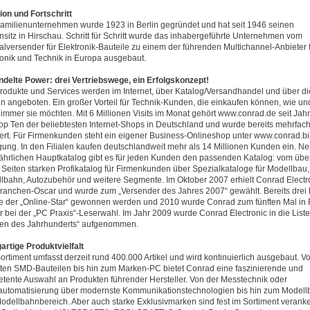
tion und Fortschritt
amilienunternehmen wurde 1923 in Berlin gegründet und hat seit 1946 seinen
nsitz in Hirschau. Schritt für Schritt wurde das inhabergeführte Unternehmen vom
alversender für Elektronik-Bauteile zu einem der führenden Multichannel-Anbieter 
ronik und Technik in Europa ausgebaut.
delte Power: drei Vertriebswege, ein Erfolgskonzept!
Produkte und Services werden im Internet, über Katalog/Versandhandel und über di
len angeboten. Ein großer Vorteil für Technik-Kunden, die einkaufen können, wie un
immer sie möchten. Mit 6 Millionen Visits im Monat gehört www.conrad.de seit Jah
op Ten der beliebtesten Internet-Shops in Deutschland und wurde bereits mehrfac
ert. Für Firmenkunden steht ein eigener Business-Onlineshop unter www.conrad.bi
gung. In den Filialen kaufen deutschlandweit mehr als 14 Millionen Kunden ein. N
ährlichen Hauptkatalog gibt es für jeden Kunden den passenden Katalog: vom übe
 Seiten starken Profikatalog für Firmenkunden über Spezialkataloge für Modellbau,
lbahn, Autozubehör und weitere Segmente. Im Oktober 2007 erhielt Conrad Electr
ranchen-Oscar und wurde zum „Versender des Jahres 2007“ gewählt. Bereits drei
e der „Online-Star“ gewonnen werden und 2010 wurde Conrad zum fünften Mal in 
r bei der „PC Praxis“-Leserwahl. Im Jahr 2009 wurde Conrad Electronic in die Liste
en des Jahrhunderts“ aufgenommen.
gartige Produktvielfalt
ortiment umfasst derzeit rund 400.000 Artikel und wird kontinuierlich ausgebaut. V
sten SMD-Bauteilen bis hin zum Marken-PC bietet Conrad eine faszinierende und
tente Auswahl an Produkten führender Hersteller. Von der Messtechnik oder
utomatisierung über modernste Kommunikationstechnologien bis hin zum Modell
odellbahnbereich. Aber auch starke Exklusivmarken sind fest im Sortiment veranke