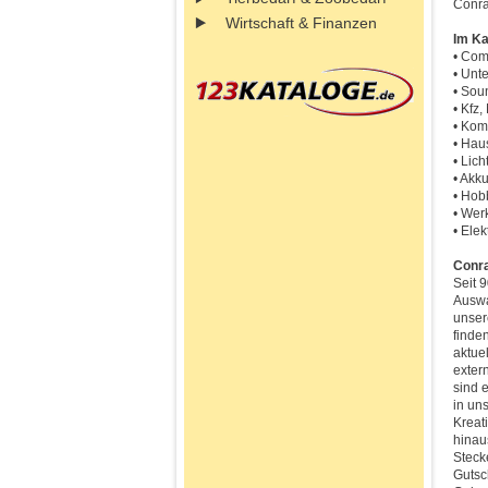
Conra
Wirtschaft & Finanzen
Im Ka
• Com
• Unt
• Sou
• Kfz,
• Kom
• Hau
• Lich
• Akk
• Hob
• Wer
• Ele
Conra
Seit 
Auswa
unser
finde
aktue
exter
sind 
in un
Kreat
hinau
Steck
Gutsc