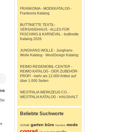
FRANKONIA - MODEKATALOG -
Frankonia Katalog
BUTTINETTE TEXTIL-
VERSANDHAUS - ALLES FÜR
FASCHING & KARNEVAL - buttinette
Katalog 2026
JUNGHANS-WOLLE - Junghans-
Wolle Katalog - WoolDesign Katalog
REIMO-REISEMOBIL-CENTER -
REIMO KATALOG - DER ZUBEHÖR-
PROFI - mehr als 12.000 Artikel auf
über 1.000 Seiten
ink
WESTFALIA WERKZEUG CO. -
WESTFALIA KATALOG - HAUSHALT
Sie
Beliebte Suchworte
re
garten
büro
mode
schule
hermes
conrad
quelle