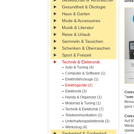
Gesellschaft & Verbraucher
unte
Gesundheit & Ökologie
Haus & Garten
Mode & Accessoires
Musik & Literatur
Reise & Urlaub
Sammeln & Tauschen
Schenken & Überraschen
Sport & Freizeit
Technik & Elektronik
Auto & Tuning (4)
Computer & Software (1)
Elektrofahrzeuge (1)
Elektrogeräte (2)
Elektronik (3)
Conra
"zum 
Handy & Organizer (1)
Besuc
Motorrad & Tuning (1)
ganz 
Technik & Elektronik (7)
Telekommunikation (1)
Conra
Auf 9
Unterhaltungselektronik (2)
Werkz
Werkzeug (4)
stark
Tierbedarf & Zoobedarf