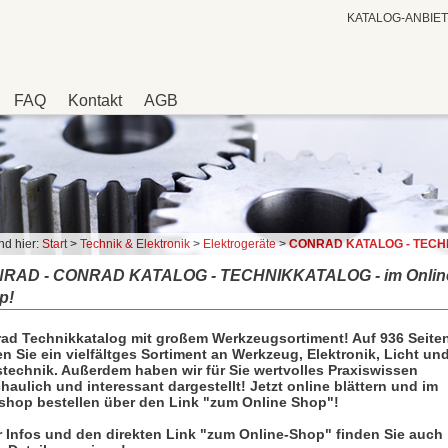
KATALOG-ANBIE
FAQ
Kontakt
AGB
nd hier:
Start
>
Technik & Elektronik
>
Elektrogeräte
>
CONRAD KATALOG - TECHNIKKATALOG - im On
RAD - CONRAD KATALOG - TECHNIKKATALOG - im Onlin
p!
ad Technikkatalog mit großem Werkzeugsortiment! Auf 936 Seite
en Sie ein vielfältges Sortiment an Werkzeug, Elektronik, Licht un
technik. Außerdem haben wir für Sie wertvolles Praxiswissen
haulich und interessant dargestellt! Jetzt online blättern und im
hop bestellen über den Link "zum Online Shop"!
 Infos und den direkten Link "zum Online-Shop" finden Sie auch