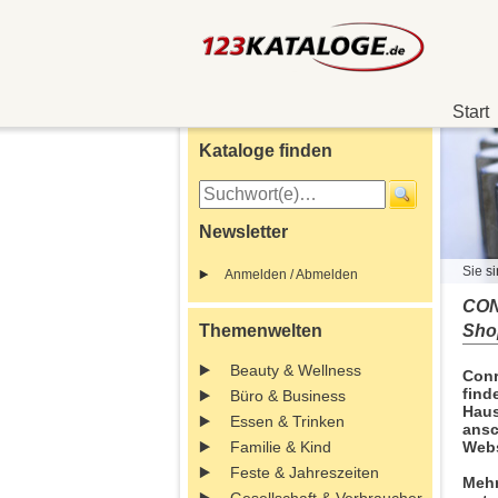
Start
Kataloge finden
Newsletter
Sie si
Anmelden / Abmelden
CON
Themenwelten
Sho
Beauty & Wellness
Conr
find
Büro & Business
Haus
Essen & Trinken
ansc
Familie & Kind
Webs
Feste & Jahreszeiten
Mehr