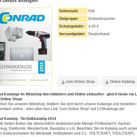
r Details anzeigen!
Seitenzahl:
936
Zielgruppe:
Endverbraucher
Schutzgebühr:
4,00 €
Versandgebiet:
Deutschland
zum Online Shop
Online-Katalog
d Kataloge im Webshop durchblättern und Online einkaufen - gleich heute via L
Online Shop!
hen Sie unseren Webshop, blättern Sie dort durch unsere Kataloge und bestellen 
einfach online - alles über den Link "zum Online Shop" auf 123Kataloge.de!
d Katalog - Technikkatalog 2014
36 Seiten finden Sie übersichtlich strukturiert jede Menge Profibedarf in Sachen
eug, Elektronik, Messtechnik, Bausätze u.v.m. Beachten Sie im Katalog auch unse
en Exklusivmarken für Werkstatt, Hobbykeller und Co.: VOLTCRAFT, TOOLCRAFT,