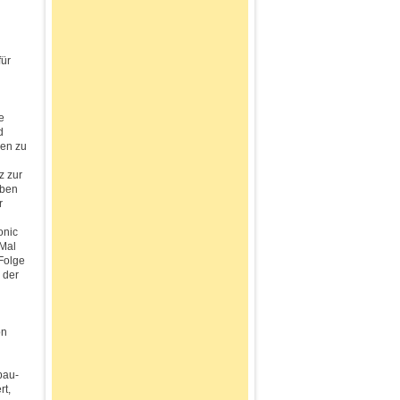
für
e
d
ren zu
h
z zur
eben
r
onic
 Mal
Folge
 der
on
bau-
rt,