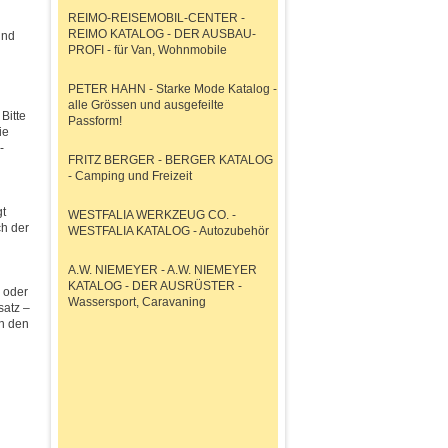
REIMO-REISEMOBIL-CENTER -
REIMO KATALOG - DER AUSBAU-
und
PROFI - für Van, Wohnmobile
PETER HAHN - Starke Mode Katalog -
alle Grössen und ausgefeilte
Bitte
Passform!
ie
-
FRITZ BERGER - BERGER KATALOG
- Camping und Freizeit
gt
WESTFALIA WERKZEUG CO. -
ch der
WESTFALIA KATALOG - Autozubehör
A.W. NIEMEYER - A.W. NIEMEYER
KATALOG - DER AUSRÜSTER -
 oder
Wassersport, Caravaning
satz –
in den