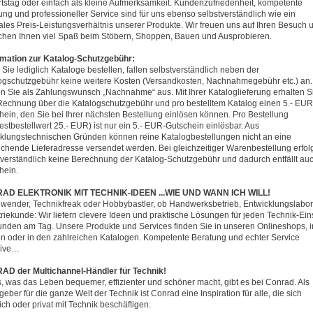
tstag oder einfach als kleine Aufmerksamkeit. Kundenzufriedenheit, kompetente
ung und professioneller Service sind für uns ebenso selbstverständlich wie ein
ales Preis-Leistungsverhältnis unserer Produkte. Wir freuen uns auf Ihren Besuch 
hen Ihnen viel Spaß beim Stöbern, Shoppen, Bauen und Ausprobieren.
rmation zur Katalog-Schutzgebühr:
Sie lediglich Kataloge bestellen, fallen selbstverständlich neben der
ogschutzgebühr keine weitere Kosten (Versandkosten, Nachnahmegebühr etc.) an. 
n Sie als Zahlungswunsch „Nachnahme“ aus. Mit Ihrer Kataloglieferung erhalten S
Rechnung über die Katalogschutzgebühr und pro bestelltem Katalog einen 5.- EUR
hein, den Sie bei Ihrer nächsten Bestellung einlösen können. Pro Bestellung
estbestellwert 25.- EUR) ist nur ein 5.- EUR-Gutschein einlösbar. Aus
klungstechnischen Gründen können reine Katalogbestellungen nicht an eine
chende Lieferadresse versendet werden. Bei gleichzeitiger Warenbestellung erfol
tverständlich keine Berechnung der Katalog-Schutzgebühr und dadurch entfällt au
hein.
AD ELEKTRONIK MIT TECHNIK-IDEEN ...WIE UND WANN ICH WILL!
wender, Technikfreak oder Hobbybastler, ob Handwerksbetrieb, Entwicklungslabor
triekunde: Wir liefern clevere Ideen und praktische Lösungen für jeden Technik-Ein
unden am Tag. Unsere Produkte und Services finden Sie in unseren Onlineshops, 
len oder in den zahlreichen Katalogen. Kompetente Beratung und echter Service
sive…
D der Multichannel-Händler für Technik!
s, was das Leben bequemer, effizienter und schöner macht, gibt es bei Conrad. Als
eber für die ganze Welt der Technik ist Conrad eine Inspiration für alle, die sich
ich oder privat mit Technik beschäftigen.