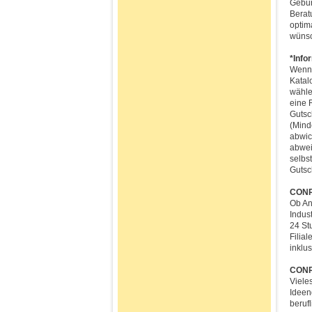
Gebur
Berat
optim
wünsc
*Info
Wenn 
Katal
wähle
eine 
Gutsc
(Mind
abwic
abwei
selbs
Gutsc
CONR
Ob An
Indus
24 St
Filia
inklu
CONRA
Viele
Ideeng
berufl