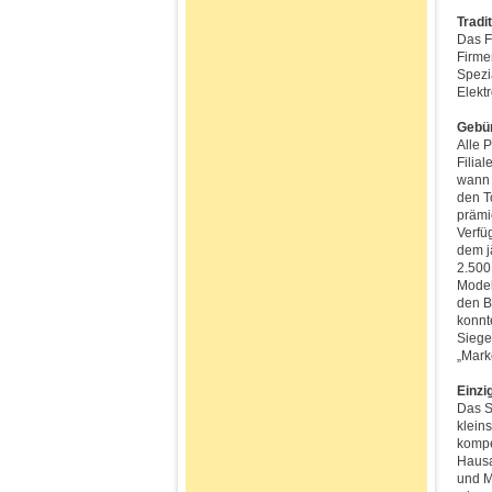
Tradi
Das F
Firme
Spezi
Elekt
Gebün
Alle 
Filia
wann 
den T
prämi
Verfü
dem j
2.500
Model
den B
konnt
Siege
„Mark
Einzi
Das S
klein
kompe
Hausa
und M