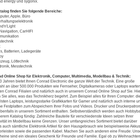
d energy und sygonix.
talog finden Sie folgende Bereiche:
puter, Apple, Büro
erhaltungselektronik
nd'n'Light
 Navigation, CarHIFI
munikation
stechnik
t
us, Batterien, Ladegeräte
by
kzeug, Löttechnik
ktronik, Messtechnik
d Online Shop für Elektronik, Computer, Multimedia, Modellbau & Technik:
90 Jahren bietet Ihnen Conrad Electronic die ganze Welt der Technik. Eine große
hl an über 500.000 Produkten wie Fernseher, Digitalkameras oder Laptops warten
en Conrad Filialen und natürlich auch in unserem Conrad Online Shop auf Sie. Hie
n Sie alles, was das Technikherz begehrt. Zum Beispiel alles für Ihren Computer: di
llsten Laptops, leistungsstarke Grafikkarten für Gamer und natürlich auch interne u
ne Festplatten zum Abspeichern Ihrer Fotos und Videos. Drucker und Druckerpatro
ebenfalls in unserem Sortiment enthalten. Selbstverständlich werden auch Hobbyba
serem Katalog fündig: Zahlreiche Bauteile für verschiedenste Ideen setzen Ihrer
ivität im Modellbau keine Grenzen. Unser umfangreiches Sortiment bietet darüber
s auch sämtliche Elektronik Artikel für den Hausgebrauch wie beispielsweise Akku
erleisten sowie die passenden Kabel. Machen Sie auch anderen eine Freude: Uns
heine sind ein ideales Geschenk für Freunde und Familie. Egal ob zu Weihnachten