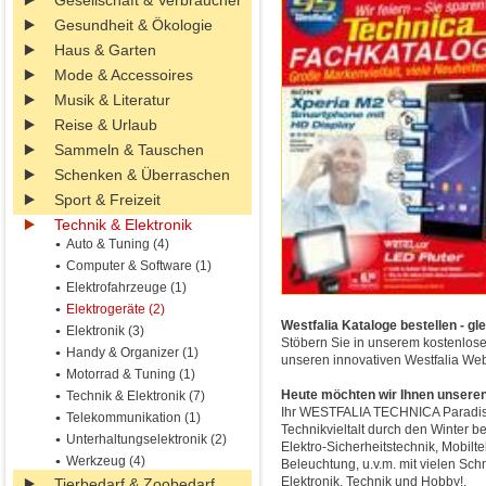
Gesellschaft & Verbraucher
Gesundheit & Ökologie
Haus & Garten
Mode & Accessoires
Musik & Literatur
Reise & Urlaub
Sammeln & Tauschen
Schenken & Überraschen
Sport & Freizeit
Technik & Elektronik
Auto & Tuning (4)
Computer & Software (1)
Elektrofahrzeuge (1)
Elektrogeräte (2)
Westfalia Kataloge bestellen - gl
Elektronik (3)
Stöbern Sie in unserem kostenlose
Handy & Organizer (1)
unseren innovativen Westfalia Web
Motorrad & Tuning (1)
Heute möchten wir Ihnen unseren
Technik & Elektronik (7)
Ihr WESTFALIA TECHNICA Paradises 
Telekommunikation (1)
Technikvieltalt durch den Winter b
Unterhaltungselektronik (2)
Elektro-Sicherheitstechnik, Mobilt
Werkzeug (4)
Beleuchtung, u.v.m. mit vielen Sc
Elektronik, Technik und Hobby!.
Tierbedarf & Zoobedarf