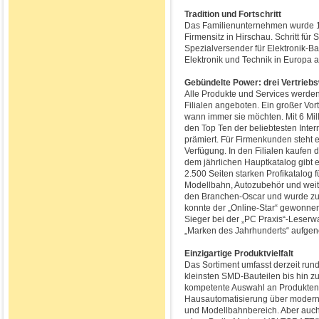
Tradition und Fortschritt
Das Familienunternehmen wurde 19
Firmensitz in Hirschau. Schritt fü
Spezialversender für Elektronik-Ba
Elektronik und Technik in Europa 
Gebündelte Power: drei Vertriebs
Alle Produkte und Services werden
Filialen angeboten. Ein großer Vor
wann immer sie möchten. Mit 6 Mil
den Top Ten der beliebtesten Inte
prämiert. Für Firmenkunden steht 
Verfügung. In den Filialen kaufen
dem jährlichen Hauptkatalog gibt
2.500 Seiten starken Profikatalog
Modellbahn, Autozubehör und weit
den Branchen-Oscar und wurde zum
konnte der „Online-Star“ gewonne
Sieger bei der „PC Praxis“-Leserwa
„Marken des Jahrhunderts“ aufg
Einzigartige Produktvielfalt
Das Sortiment umfasst derzeit rund
kleinsten SMD-Bauteilen bis hin 
kompetente Auswahl an Produkten 
Hausautomatisierung über modern
und Modellbahnbereich. Aber auch 