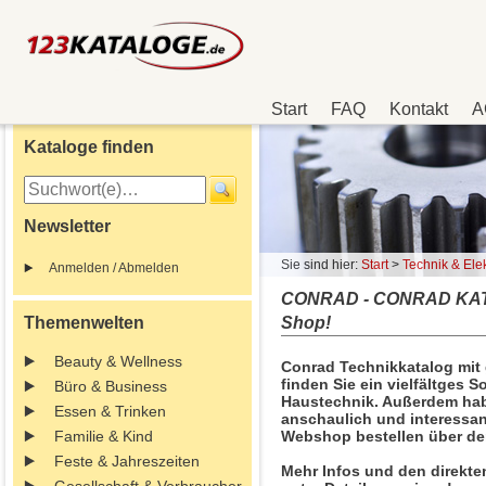
Start
FAQ
Kontakt
A
Kataloge finden
Newsletter
Sie sind hier:
Start
>
Technik & Elek
Anmelden / Abmelden
CONRAD - CONRAD KATA
Themenwelten
Shop!
Beauty & Wellness
Conrad Technikkatalog mit
finden Sie ein vielfältges 
Büro & Business
Haustechnik. Außerdem habe
Essen & Trinken
anschaulich und interessant
Familie & Kind
Webshop bestellen über de
Feste & Jahreszeiten
Mehr Infos und den direkte