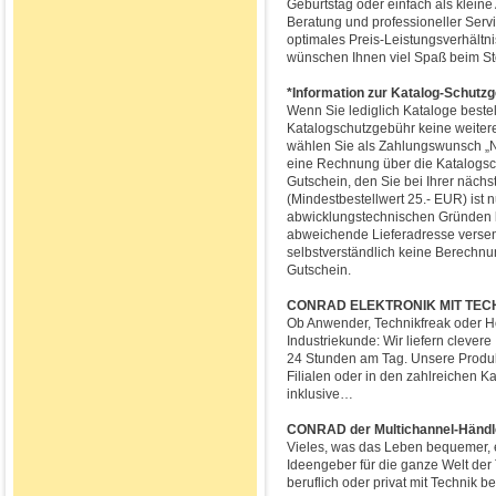
Geburtstag oder einfach als klein
Beratung und professioneller Servi
optimales Preis-Leistungsverhältn
wünschen Ihnen viel Spaß beim S
*Information zur Katalog-Schutz
Wenn Sie lediglich Kataloge bestel
Katalogschutzgebühr keine weiter
wählen Sie als Zahlungswunsch „Na
eine Rechnung über die Katalogsc
Gutschein, den Sie bei Ihrer näch
(Mindestbestellwert 25.- EUR) ist 
abwicklungstechnischen Gründen k
abweichende Lieferadresse versend
selbstverständlich keine Berechnu
Gutschein.
CONRAD ELEKTRONIK MIT TECHN
Ob Anwender, Technikfreak oder H
Industriekunde: Wir liefern clever
24 Stunden am Tag. Unsere Produkt
Filialen oder in den zahlreichen 
inklusive…
CONRAD der Multichannel-Händle
Vieles, was das Leben bequemer, ef
Ideengeber für die ganze Welt der T
beruflich oder privat mit Technik b