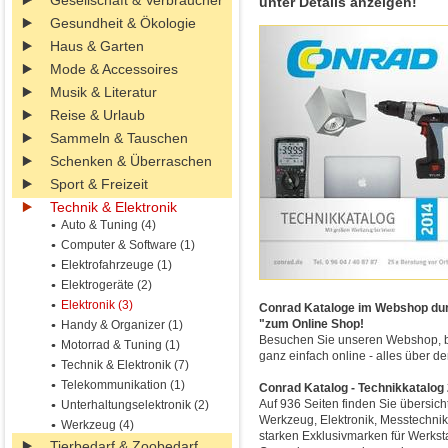
Gesellschaft & Verbraucher
unter Details anzeigen!
Gesundheit & Ökologie
Haus & Garten
Mode & Accessoires
Musik & Literatur
Reise & Urlaub
Sammeln & Tauschen
Schenken & Überraschen
Sport & Freizeit
Technik & Elektronik
Auto & Tuning (4)
Computer & Software (1)
Elektrofahrzeuge (1)
Elektrogeräte (2)
Elektronik (3)
Conrad Kataloge im Webshop durch
"zum Online Shop!
Handy & Organizer (1)
Besuchen Sie unseren Webshop, blä
Motorrad & Tuning (1)
ganz einfach online - alles über d
Technik & Elektronik (7)
Telekommunikation (1)
Conrad Katalog - Technikkatalog
Auf 936 Seiten finden Sie übersicht
Unterhaltungselektronik (2)
Werkzeug, Elektronik, Messtechnik
Werkzeug (4)
starken Exklusivmarken für Werks
Tierbedarf & Zoobedarf