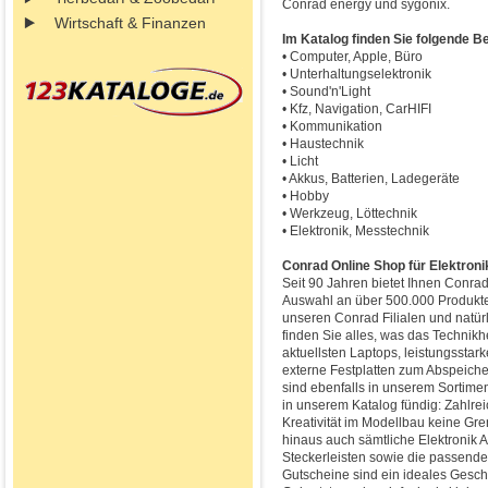
Conrad energy und sygonix.
Wirtschaft & Finanzen
Im Katalog finden Sie folgende B
• Computer, Apple, Büro
• Unterhaltungselektronik
• Sound'n'Light
• Kfz, Navigation, CarHIFI
• Kommunikation
• Haustechnik
• Licht
• Akkus, Batterien, Ladegeräte
• Hobby
• Werkzeug, Löttechnik
• Elektronik, Messtechnik
Conrad Online Shop für Elektroni
Seit 90 Jahren bietet Ihnen Conrad
Auswahl an über 500.000 Produkte
unseren Conrad Filialen und natür
finden Sie alles, was das Technikh
aktuellsten Laptops, leistungsstar
externe Festplatten zum Abspeiche
sind ebenfalls in unserem Sortime
in unserem Katalog fündig: Zahlrei
Kreativität im Modellbau keine Gr
hinaus auch sämtliche Elektronik 
Steckerleisten sowie die passend
Gutscheine sind ein ideales Gesch