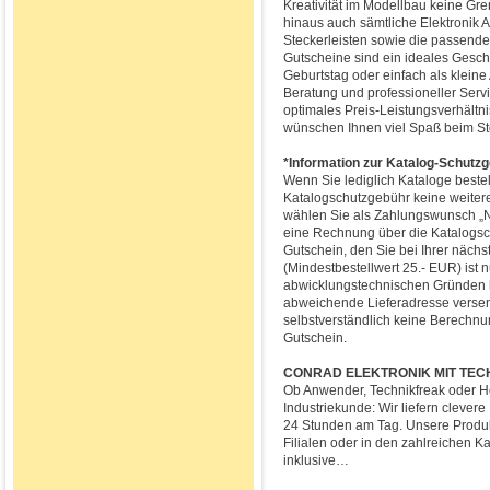
Kreativität im Modellbau keine Gr
hinaus auch sämtliche Elektronik 
Steckerleisten sowie die passend
Gutscheine sind ein ideales Gesch
Geburtstag oder einfach als klein
Beratung und professioneller Servi
optimales Preis-Leistungsverhältn
wünschen Ihnen viel Spaß beim S
*Information zur Katalog-Schutz
Wenn Sie lediglich Kataloge bestel
Katalogschutzgebühr keine weiter
wählen Sie als Zahlungswunsch „Na
eine Rechnung über die Katalogsc
Gutschein, den Sie bei Ihrer näch
(Mindestbestellwert 25.- EUR) ist 
abwicklungstechnischen Gründen k
abweichende Lieferadresse versend
selbstverständlich keine Berechnu
Gutschein.
CONRAD ELEKTRONIK MIT TECHN
Ob Anwender, Technikfreak oder H
Industriekunde: Wir liefern clever
24 Stunden am Tag. Unsere Produkt
Filialen oder in den zahlreichen 
inklusive…