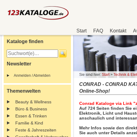
Start
FAQ
Kontakt
A
Kataloge finden
Newsletter
Sie sind hier:
Start
>
Technik & Elek
Anmelden / Abmelden
CONRAD - CONRAD KATAL
Themenwelten
Online-Shop!
Beauty & Wellness
Conrad Kataloge via Link "
Auf 724 Seiten finden Sie e
Büro & Business
Elektronik, Licht und Haus
Essen & Trinken
anschaulich und interessant
Familie & Kind
Mehr Infos sowie den direk
Feste & Jahreszeiten
Sie auch unter Details anze