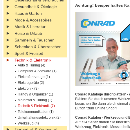
Gesellschaft & Verbraucher
Achtung: beispielhaftes Ka
Gesundheit & Ökologie
Haus & Garten
Mode & Accessoires
Musik & Literatur
Reise & Urlaub
Sammeln & Tauschen
Schenken & Überraschen
Sport & Freizeit
Technik & Elektronik
Auto & Tuning (4)
Computer & Software (1)
Elektrofahrzeuge (1)
Elektrogeräte (2)
Elektronik (3)
Handy & Organizer (1)
Conrad Kataloge durchblättern - 
Blättern Sie durch unseren Werkze
Motorrad & Tuning (1)
besuchen Sie dann gleich einmal u
Technik & Elektronik (7)
Button "zum Online Shop"!
Telekommunikation (1)
Unterhaltungselektronik (2)
Conrad Katalog - Werkzeug und E
Auf 724 Seiten finden Sie übersicht
Werkzeug (4)
Werkzeug, Elektronik, Messtechnik
Tierbedarf & Zoobedarf