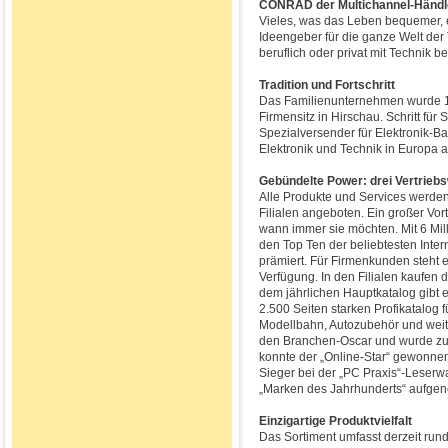
CONRAD der Multichannel-Händle
Vieles, was das Leben bequemer, ef
Ideengeber für die ganze Welt der T
beruflich oder privat mit Technik b
Tradition und Fortschritt
Das Familienunternehmen wurde 19
Firmensitz in Hirschau. Schritt fü
Spezialversender für Elektronik-Ba
Elektronik und Technik in Europa 
Gebündelte Power: drei Vertriebs
Alle Produkte und Services werden
Filialen angeboten. Ein großer Vor
wann immer sie möchten. Mit 6 Mil
den Top Ten der beliebtesten Inte
prämiert. Für Firmenkunden steht 
Verfügung. In den Filialen kaufen
dem jährlichen Hauptkatalog gibt
2.500 Seiten starken Profikatalog
Modellbahn, Autozubehör und weit
den Branchen-Oscar und wurde zum
konnte der „Online-Star“ gewonne
Sieger bei der „PC Praxis“-Leserwa
„Marken des Jahrhunderts“ aufg
Einzigartige Produktvielfalt
Das Sortiment umfasst derzeit rund