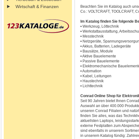
Wirtschaft & Finanzen
Beachten Sie im Katalog auch unse
Co.: VOLTCRAFT, TOOLCRAFT, Con
Im Katalog finden Sie folgende B
• Werkzeug, Löttechnik
• Werkstattausstattung, Arbeitsschu
• Messtechnik
• Netzgeräte, Spannungsversorgu
• Akkus, Batterien, Ladegeräte
• Bausätze, Module
• Aktive Bauelemente
• Passive Bauelemente
• Elektromechanische Bauelement
• Automation
• Kabel, Leitungen
• Haustechnik
• Lichttechnik
Conrad Online Shop für Elektroni
Seit 90 Jahren bietet Ihnen Conrad
Auswahl an über 400.000 Produkte
unseren Conrad Filialen und natür
finden Sie alles, was das Technikh
aktuellsten Laptops, leistungsstar
externe Festplatten zum Abspeiche
sind ebenfalls in unserem Sortime
in unserem Katalog fündig: Zahlrei