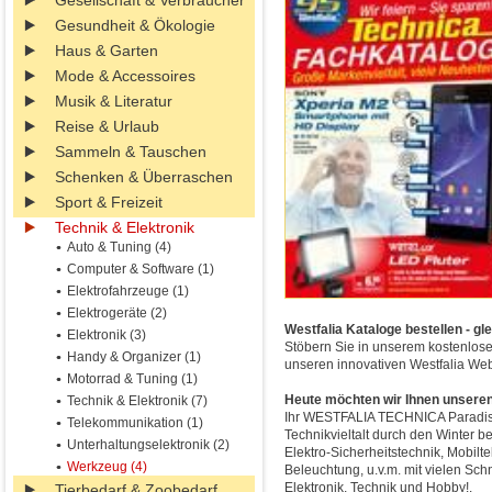
Gesellschaft & Verbraucher
Gesundheit & Ökologie
Haus & Garten
Mode & Accessoires
Musik & Literatur
Reise & Urlaub
Sammeln & Tauschen
Schenken & Überraschen
Sport & Freizeit
Technik & Elektronik
Auto & Tuning (4)
Computer & Software (1)
Elektrofahrzeuge (1)
Elektrogeräte (2)
Westfalia Kataloge bestellen - gl
Elektronik (3)
Stöbern Sie in unserem kostenlose
Handy & Organizer (1)
unseren innovativen Westfalia Web
Motorrad & Tuning (1)
Heute möchten wir Ihnen unseren
Technik & Elektronik (7)
Ihr WESTFALIA TECHNICA Paradises 
Telekommunikation (1)
Technikvieltalt durch den Winter b
Unterhaltungselektronik (2)
Elektro-Sicherheitstechnik, Mobilt
Werkzeug (4)
Beleuchtung, u.v.m. mit vielen Sc
Elektronik, Technik und Hobby!.
Tierbedarf & Zoobedarf