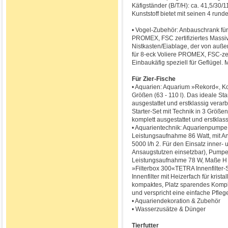
Käfigständer (B/T/H): ca. 41,5/30/
Kunststoff bietet mit seinen 4 rund
• Vogel-Zubehör: Anbauschrank für
PROMEX, FSC zertifiziertes Massivh
Nistkasten/Eiablage, der von auß
für 8-eck Voliere PROMEX, FSC-zert
Einbaukäfig speziell für Geflügel
Für Zier-Fische
• Aquarien: Aquarium »Rekord«, Kom
Größen (63 - 110 l). Das ideale Sta
ausgestattet und erstklassig vera
Starter-Set mit Technik in 3 Größen
komplett ausgestattet und erstklassi
• Aquarientechnik: Aquarienpumpe
Leistungsaufnahme 86 Watt, mit An
5000 l/h 2. Für den Einsatz inner
Ansaugstutzen einsetzbar), Pumpen
Leistungsaufnahme 78 W, Maße H x
»Filterbox 300«TETRA Innenfilter-S
Innenfilter mit Heizerfach für krist
kompaktes, Platz sparendes Komple
und verspricht eine einfache Pfleg
• Aquariendekoration & Zubehör
• Wasserzusätze & Dünger
Tierfutter