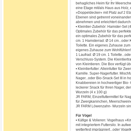
behagliches Heim für Ihr Meerschwe
eine Etage mit/als Haus aus Holz, e
»Doppeldecker« mit Platz auf 2 Et
Ebenen sind getrennt voneinander n
abnehmen und erleichtert dadurch 
• Kleintier-Zubehör: Hamster-Set (4
Optimales Zubehör für das perfekt
ein optimales Zubehör für das perf
cm. 1 Hamsterrad: Ø 14 cm...oder Kl
Toilette. Ein eigenes Zuhause zum 
eigenes Zuhause zum Wohlfühlen! D
1 Laufrad: Ø 19 cm. 1 Toilette...od
Verschluss-System. Die Kleintiertr
von Kleintieren. Die Box verfügt üb
• Kleintierfutter: Alleinfutter für
Kamille. Super-Nagerfutter. Mischfu
Nager...oder Bio-Snack-Set III in 
Knabbereien in hochwertiger Bio- 
leckerer Snack für Ihren Nager, de
Wurzeln (4 x 100 g)
JR FARM, Einzelfuttermittel für Nag
für Zwergkaninchen, Meerschweinc
JR FARM Löwenzahn- Wurzeln sind 
Für Vögel
• Käfige & Volieren: Vogelhaus »
mit integriertem Futtersilo. In auf
wetterfest imprägniert...oder Voge