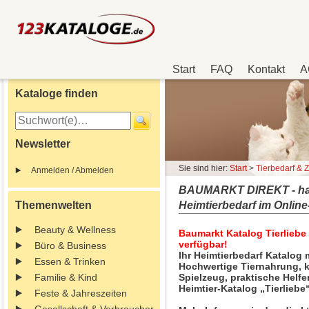
Start
FAQ
Kontakt
A
Kataloge finden
Newsletter
Sie sind hier:
Start
>
Tierbedarf & 
Anmelden / Abmelden
BAUMARKT DIREKT - hageb
Themenwelten
Heimtierbedarf im Onlin
Beauty & Wellness
Baumarkt Katalog Tierliebe
verfügbar!
Büro & Business
Ihr Heimtierbedarf Katalog 
Essen & Trinken
Hochwertige Tiernahrung, 
Familie & Kind
Spielzeug, praktische Helfe
Heimtier-Katalog „Tierliebe
Feste & Jahreszeiten