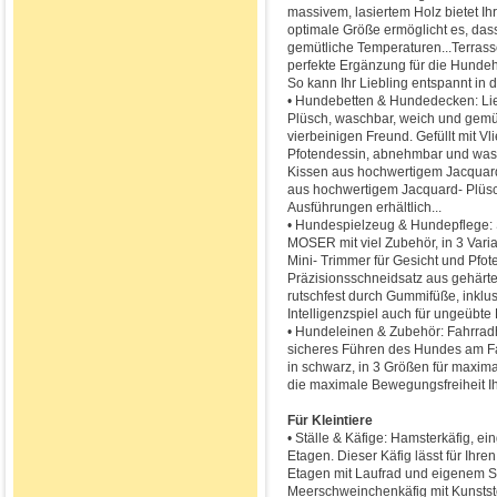
massivem, lasiertem Holz bietet I
optimale Größe ermöglicht es, dass
gemütliche Temperaturen...Terrasse
perfekte Ergänzung für die Hundeh
So kann Ihr Liebling entspannt in d
• Hundebetten & Hundedecken: Li
Plüsch, waschbar, weich und gemüt
vierbeinigen Freund. Gefüllt mit V
Pfotendessin, abnehmbar und wasc
Kissen aus hochwertigem Jacquardp
aus hochwertigem Jacquard- Plüsch
Ausführungen erhältlich...
• Hundespielzeug & Hundepflege:
MOSER mit viel Zubehör, in 3 Vari
Mini- Trimmer für Gesicht und Pfote
Präzisionsschneidsatz aus gehärte
rutschfest durch Gummifüße, inklu
Intelligenzspiel auch für ungeübte
• Hundeleinen & Zubehör: Fahrradh
sicheres Führen des Hundes am Fah
in schwarz, in 3 Größen für maxima
die maximale Bewegungsfreiheit I
Für Kleintiere
• Ställe & Käfige: Hamsterkäfig, 
Etagen. Dieser Käfig lässt für Ih
Etagen mit Laufrad und eigenem Sc
Meerschweinchenkäfig mit Kunststof