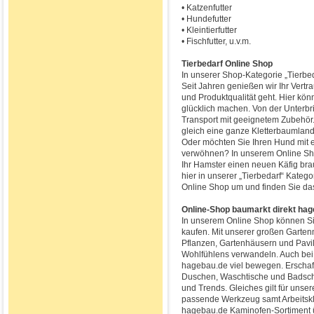
• Katzenfutter
• Hundefutter
• Kleintierfutter
• Fischfutter, u.v.m.
Tierbedarf Online Shop
In unserer Shop-Kategorie „Tierbed
Seit Jahren genießen wir Ihr Vertr
und Produktqualität geht. Hier kön
glücklich machen. Von der Unterbr
Transport mit geeignetem Zubehör
gleich eine ganze Kletterbaumland
Oder möchten Sie Ihren Hund mit
verwöhnen? In unserem Online Shop 
Ihr Hamster einen neuen Käfig brau
hier in unserer „Tierbedarf“ Kateg
Online Shop um und finden Sie das 
Online-Shop baumarkt direkt ha
In unserem Online Shop können S
kaufen. Mit unserer großen Garten
Pflanzen, Gartenhäusern und Pavil
Wohlfühlens verwandeln. Auch bei 
hagebau.de viel bewegen. Erschaf
Duschen, Waschtische und Badschr
und Trends. Gleiches gilt für uns
passende Werkzeug samt Arbeitsk
hagebau.de Kaminofen-Sortiment ü