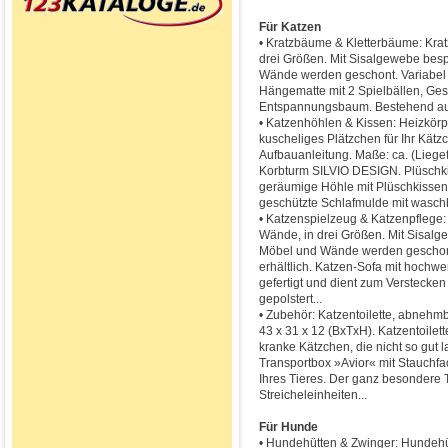
Für Katzen
• Kratzbäume & Kletterbäume: Krat
drei Größen. Mit Sisalgewebe besp
Wände werden geschont. Variabel z
Hängematte mit 2 Spielbällen, Ge
Entspannungsbaum. Bestehend aus:
• Katzenhöhlen & Kissen: Heizkörp
kuscheliges Plätzchen für Ihr Kätz
Aufbauanleitung. Maße: ca. (Liegef
Korbturm SILVIO DESIGN. Plüschkis
geräumige Höhle mit Plüschkissen, 
geschützte Schlafmulde mit waschb
• Katzenspielzeug & Katzenpflege: 
Wände, in drei Größen. Mit Sisalg
Möbel und Wände werden geschont.
erhältlich. Katzen-Sofa mit hoch
gefertigt und dient zum Verstecken
gepolstert...
• Zubehör: Katzentoilette, abnehmb
43 x 31 x 12 (BxTxH). Katzentoile
kranke Kätzchen, die nicht so gut
Transportbox »Avior« mit Stauchfach
Ihres Tieres. Der ganz besondere T
Streicheleinheiten...
Für Hunde
• Hundehütten & Zwinger: Hundehü