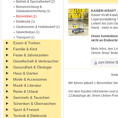
Betrieb & Spezialbedarf (2)
Büroeinrichtung &
KAISER+KRAFT - Ka
Gebäudeeinrichtung (1)
Kaiser+Kraft Katal
Büromöbel (1)
Lagerausstattung 
Elektronik (1)
Leitern bis zum Ga
Gastronomie & Hotelbedarf (1)
Hand - mehr in den
Gewerbebau (1)
Unser kostenloser
Transport (1)
nicht an Endverbr
Essen & Trinken
Familie & Kind
Mehr Infos, den Li
Online Shop" finde
Feste & Jahreszeiten
Gesellschaft & Verbraucher
zum Online 
Gesundheit & Ökologie
Haus & Garten
Seite
Mode & Accessoires
Wir führen aktuell 1 Büromöbel Ver
Musik & Literatur
Reise & Urlaub
Vor dem Kaufen informieren und on
123kataloge.de, Ihrem Online-Port
Sammeln & Tauschen
Schenken & Überraschen
Sport & Freizeit
Technik & Elektronik