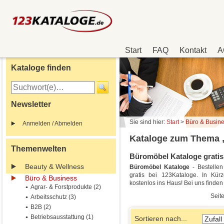
Start
FAQ
Kontakt
A
Kataloge finden
Newsletter
Sie sind hier:
Start
>
Büro & Busin
Anmelden / Abmelden
Kataloge zum Thema 
Themenwelten
Büromöbel Kataloge gratis 
Beauty & Wellness
Büromöbel Kataloge
- Bestelle
gratis bei 123Kataloge. In Kürz
Büro & Business
kostenlos ins Haus! Bei uns find
Agrar- & Forstprodukte (2)
Seite
Arbeitsschutz (3)
B2B (2)
Betriebsausstattung (1)
Sortieren nach...