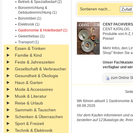
Betrieb & Spezialbedarf (2)
Büroeinrichtung &
Sortieren nach...
Gebäudeeinrichtung (1)
Büromöbel (1)
Elektronik (1)
CENT FACHVERS
CENT KATALOG... I
Gastronomie & Hotelbedarf (1)
Produkte von A-Z, 
Gewerbebau (1)
Preise!
Transport (1)
Essen & Trinken
Mehr Infos, den Li
Shop" finden Sie a
Familie & Kind
Feste & Jahreszeiten
Unser Fachkatalog
verfügbar und wir
Gesellschaft & Verbraucher
Gesundheit & Ökologie
zum Online 
Haus & Garten
Mode & Accessoires
Seite
Musik & Literatur
Wir führen aktuell 1 Gastronomie &
Reise & Urlaub
08.08.2026
Sammeln & Tauschen
Vor dem Kaufen informieren und o
Schenken & Überraschen
bestellen auf 123kataloge.de, Ihre
Sport & Freizeit
Technik & Elektronik