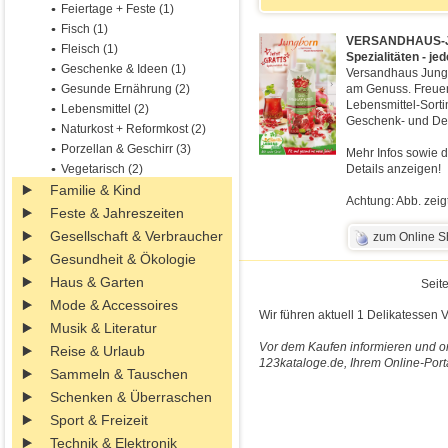
Feiertage + Feste (1)
Fisch (1)
VERSANDHAUS-JUN
Fleisch (1)
Spezialitäten - j
Geschenke & Ideen (1)
Versandhaus Jungb
Gesunde Ernährung (2)
am Genuss. Freuen
Lebensmittel-Sort
Lebensmittel (2)
Geschenk- und Dek
Naturkost + Reformkost (2)
Porzellan & Geschirr (3)
Mehr Infos sowie d
Vegetarisch (2)
Details anzeigen!
Familie & Kind
Achtung: Abb. zeig
Feste & Jahreszeiten
Gesellschaft & Verbraucher
zum Online 
Gesundheit & Ökologie
Haus & Garten
Seite
Mode & Accessoires
Wir führen aktuell 1 Delikatessen 
Musik & Literatur
Vor dem Kaufen informieren und on
Reise & Urlaub
123kataloge.de, Ihrem Online-Port
Sammeln & Tauschen
Schenken & Überraschen
Sport & Freizeit
Technik & Elektronik