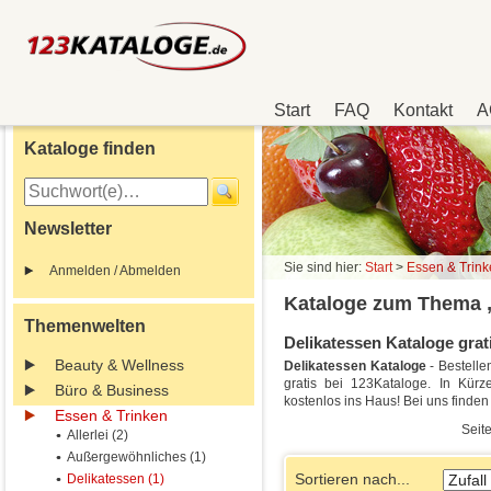
Start
FAQ
Kontakt
A
Kataloge finden
Newsletter
Sie sind hier:
Start
>
Essen & Trin
Anmelden / Abmelden
Kataloge zum Thema „
Themenwelten
Delikatessen Kataloge grati
Beauty & Wellness
Delikatessen Kataloge
- Bestell
gratis bei 123Kataloge. In Kürze
Büro & Business
kostenlos ins Haus! Bei uns finde
Essen & Trinken
Seite
Allerlei (2)
Außergewöhnliches (1)
Sortieren nach...
Delikatessen (1)