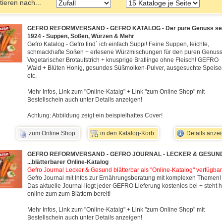
tieren nach...
GEFRO REFORMVERSAND - GEFRO KATALOG - Der pure Genuss se
1924 - Suppen, Soßen, Würzen & Mehr
Gefro Katalog - Gefro find´ ich einfach Suppi! Feine Suppen, leichte,
schmackhafte Soßen + erlesene Würzmischungen für den puren Genuss
Vegetarischer Brotaufstrich + knusprige Bratlinge ohne Fleisch! GEFRO
Wald + Blüten Honig, gesundes Süßmolken-Pulver, ausgesuchte Speise
etc.
Mehr Infos, Link zum "Online-Katalg" + Link "zum Online Shop" mit
Bestellschein auch unter Details anzeigen!
Achtung: Abbildung zeigt ein beispielhaftes Cover!
zum Online Shop
in den Katalog-Korb
Details anze
GEFRO REFORMVERSAND - GEFRO JOURNAL - LECKER & GESUN
...blätterbarer Online-Katalog
Gefro Journal Lecker & Gesund blätterbar als "Online-Katalog" verfügbar
Gefro Journal mit Infos zur Ernährungsberatung mit komplexen Themen!
Das aktuelle Journal liegt jeder GEFRO Lieferung kostenlos bei + steht h
online zum zum Blättern bereit!
Mehr Infos, Link zum "Online-Katalg" + Link "zum Online Shop" mit
Bestellschein auch unter Details anzeigen!