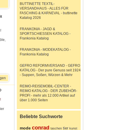
BUTTINETTE TEXTIL-
VERSANDHAUS - ALLES FÜR
FASCHING & KARNEVAL - buttinette
it
Katalog 2026
FRANKONIA - JAGD &
!
SPORTSCHIESSEN KATALOG -
Frankonia Katalog
öle,
FRANKONIA - MODEKATALOG -
Frankonia Katalog
GEFRO REFORMVERSAND - GEFRO
KATALOG - Der pure Genuss seit 1924
- Suppen, Soßen, Würzen & Mehr
igen
REIMO-REISEMOBIL-CENTER -
D
REIMO KATALOG - DER ZUBEHÖR-
PROFI - mehr als 12.000 Artikel auf
!
über 1.000 Seiten
ier
Beliebte Suchworte
conrad
mode
tier
taschen
kunst