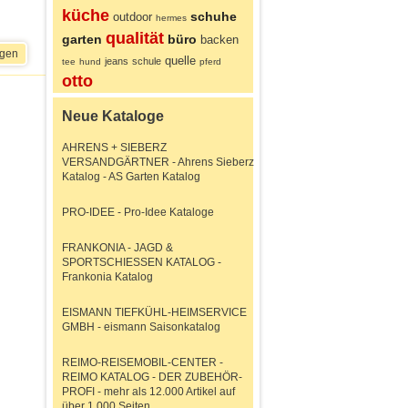
küche
schuhe
outdoor
hermes
qualität
garten
büro
backen
igen
quelle
jeans
schule
tee
hund
pferd
otto
Neue Kataloge
AHRENS + SIEBERZ
VERSANDGÄRTNER - Ahrens Sieberz
Katalog - AS Garten Katalog
PRO-IDEE - Pro-Idee Kataloge
FRANKONIA - JAGD &
SPORTSCHIESSEN KATALOG -
Frankonia Katalog
EISMANN TIEFKÜHL-HEIMSERVICE
GMBH - eismann Saisonkatalog
REIMO-REISEMOBIL-CENTER -
REIMO KATALOG - DER ZUBEHÖR-
PROFI - mehr als 12.000 Artikel auf
über 1.000 Seiten