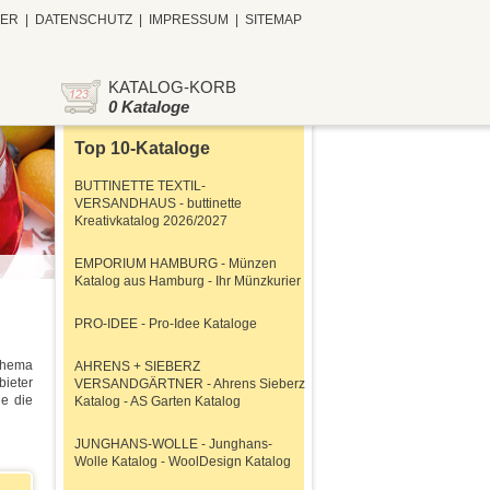
TER
|
DATENSCHUTZ
|
IMPRESSUM
|
SITEMAP
KATALOG-KORB
0 Kataloge
Top 10-Kataloge
BUTTINETTE TEXTIL-
VERSANDHAUS - buttinette
Kreativkatalog 2026/2027
EMPORIUM HAMBURG - Münzen
Katalog aus Hamburg - Ihr Münzkurier
PRO-IDEE - Pro-Idee Kataloge
Thema
AHRENS + SIEBERZ
bieter
VERSANDGÄRTNER - Ahrens Sieberz
ie die
Katalog - AS Garten Katalog
JUNGHANS-WOLLE - Junghans-
Wolle Katalog - WoolDesign Katalog