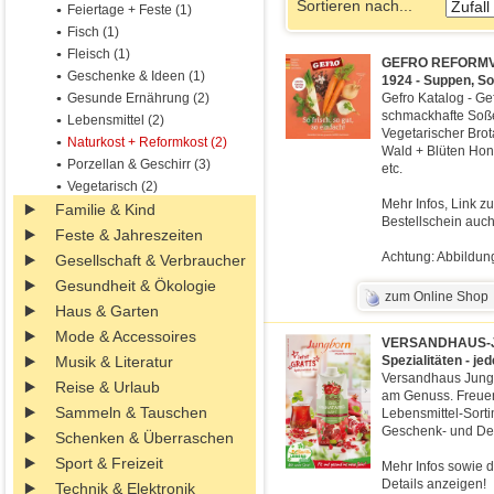
Sortieren nach...
Feiertage + Feste (1)
Fisch (1)
Fleisch (1)
GEFRO REFORMVE
Geschenke & Ideen (1)
1924 - Suppen, S
Gesunde Ernährung (2)
Gefro Katalog - Gef
schmackhafte Soß
Lebensmittel (2)
Vegetarischer Brot
Naturkost + Reformkost (2)
Wald + Blüten Hon
Porzellan & Geschirr (3)
etc.
Vegetarisch (2)
Mehr Infos, Link z
Familie & Kind
Bestellschein auch
Feste & Jahreszeiten
Achtung: Abbildung
Gesellschaft & Verbraucher
Gesundheit & Ökologie
zum Online Shop
Haus & Garten
Mode & Accessoires
VERSANDHAUS-JUN
Musik & Literatur
Spezialitäten - j
Versandhaus Jungb
Reise & Urlaub
am Genuss. Freuen
Sammeln & Tauschen
Lebensmittel-Sort
Geschenk- und Dek
Schenken & Überraschen
Sport & Freizeit
Mehr Infos sowie d
Details anzeigen!
Technik & Elektronik