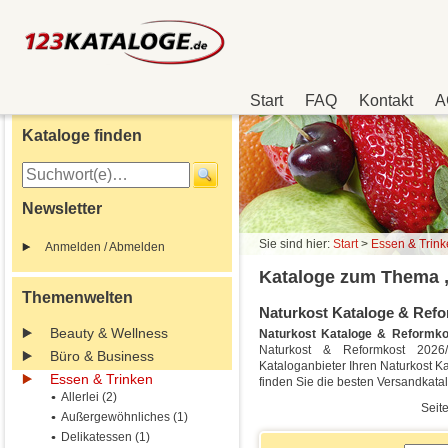
Start
FAQ
Kontakt
A
Kataloge finden
Newsletter
Sie sind hier:
Start
>
Essen & Trin
Anmelden / Abmelden
Kataloge zum Thema „
Themenwelten
Naturkost Kataloge & Refor
Beauty & Wellness
Naturkost Kataloge & Reformko
Naturkost & Reformkost 2026/
Büro & Business
Kataloganbieter Ihren Naturkost K
Essen & Trinken
finden Sie die besten Versandkat
Allerlei (2)
Seite
Außergewöhnliches (1)
Delikatessen (1)