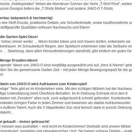
rische „Hobbypiraten“ lieben die Abenteuer-Szenen der Serie „T-Shirt Pirat“, weiter
nzel-Designs liefern die „T-Shirts Motive“ und andere JAKO-O T-Shirts.
rbar, babyweich & hochwertig!
-wie-Stoff-Drucke, praktische Details, wie Schulterknöpfe, sowie hautfreundliche u
stoffgeprüfte Qualitäten erfreuen Nachwuchs und Eltern!
 die Garten-Spiel-Oase!
 höher, immer weiter … Wenn Kinder toben und sich trauen dürfen, entwickeln sie
tvertrauen. Im Schaukeltuch fliegen, den Spielturm erklimmen oder die Seilbahn e
n … Spielzeug, dass allen Herausforderungen standhält, gibt einfach ein gutes Gef
Menge Draußen-Ideen!
gende“ Ideen von JAKO-O sind sorgfältig ausgewählt und auf „Herz & Nieren“ gete
ßen Sie die gemeinsame Garten-Zeit – mit jeder Menge Bewegungsspaß für die g
ie!
öbeln von JAKO-O wird Aufräumen zum Kinderspiel!
elige“ Teile gibt es im Kinderleben viele. Mit den richtigen Möbeln hat der Nachwu
äftige Unterstützung beim Überblick-Behalten. Im In-Ordnung-Schrank ist in den 8
laden mit „Fenstern“ alles ruck, zuck aufgeräumt & schnell gefunden. Kunterbunte
umkisten bringen Farbe in jedes Zimmer und beweisen als stabile Aufräumwunder
s Auftürm-Talent. Auch die 3 Stapelkisten Zoo sind tierisch stark in puncto Ordnun
stapeln…
l gekauft – immer gebraucht!
 müssen was aushalten – erst recht im Kinderzimmer! Deshalb sind unsere Möbel
t konstruiert, langlebig und rabaukensicher. Und: Sie haben schlaue Details – prak