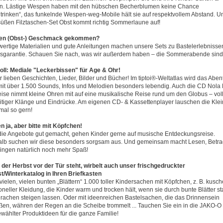
n. Lästige Wespen haben mit den hübschen Becherblumen keine Chance
utrinken“, das funkelnde Wespen-weg-Mobile hält sie auf respektvollem Abstand. U
üßen Filztaschen-Set Obst kommt richtig Sommerlaune auf!
den (Obst-) Geschmack gekommen?
ertige Materialien und gute Anleitungen machen unsere Sets zu Bastelerlebnisse
gsgarantie. Schauen Sie nach, was wir außerdem haben – die Sommerabende sind
oll: Mediale "Leckerbissen" für Age & Ohr!
r lieben Geschichten, Lieder, Bilder und Bücher! Im tiptoi®-Weltatlas wird das Aben
mit über 1.500 Sounds, Infos und Melodien besonders lebendig. Auch die CD Nola
eise nimmt kleine Ohren mit auf eine musikalische Reise rund um den Globus – vol
eitiger Klänge und Eindrücke. Am eigenen CD- & Kassettenplayer lauschen die Kle
mal so gern!
n ja, aber bitte mit Köpfchen!
die Angebote gut gemacht, gehen Kinder gerne auf musische Entdeckungsreise.
lb suchen wir diese besonders sorgsam aus. Und gemeinsam macht Lesen, Betra
ingen natürlich noch mehr Spaß!
der Herbst vor der Tür steht, wirbelt auch unser frischgedruckter
t/Winterkatalog in Ihren Briefkasten
t vielen, vielen bunten „Blättern“ 1.000 toller Kindersachen mit Köpfchen, z. B. kusch
ioneller Kleidung, die Kinder warm und trocken hält, wenn sie durch bunte Blätter s
rachen steigen lassen. Oder mit ideenreichen Bastelsachen, die das Drinnensein
ßen, währen der Regen an die Scheibe trommelt ... Tauchen Sie ein in die JAKO-O
wählter Produktideen für die ganze Familie!