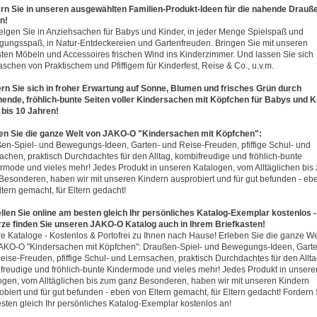
rn Sie in unseren ausgewählten Familien-Produkt-Ideen für die nahende Drauß
n!
lgen Sie in Anziehsachen für Babys und Kinder, in jeder Menge Spielspaß und
ungsspaß, in Natur-Entdeckereien und Gartenfreuden. Bringen Sie mit unseren
ten Möbeln und Accessoires frischen Wind ins Kinderzimmer. Und lassen Sie sich
aschen von Praktischem und Pfiffigem für Kinderfest, Reise & Co., u.v.m.
ern Sie sich in froher Erwartung auf Sonne, Blumen und frisches Grün durch
ende, fröhlich-bunte Seiten voller Kindersachen mit Köpfchen für Babys und K
 bis 10 Jahren!
en Sie die ganze Welt von JAKO-O "Kindersachen mit Köpfchen":
en-Spiel- und Bewegungs-Ideen, Garten- und Reise-Freuden, pfiffige Schul- und
achen, praktisch Durchdachtes für den Alltag, kombifreudige und fröhlich-bunte
rmode und vieles mehr! Jedes Produkt in unseren Katalogen, vom Alltäglichen bis
Besonderen, haben wir mit unseren Kindern ausprobiert und für gut befunden - eb
ltern gemacht, für Eltern gedacht!
llen Sie online am besten gleich Ihr persönliches Katalog-Exemplar kostenlos -
rze finden Sie unseren JAKO-O Katalog auch in Ihrem Briefkasten!
e Kataloge - Kostenlos & Portofrei zu Ihnen nach Hause! Erleben Sie die ganze We
AKO-O "Kindersachen mit Köpfchen": Draußen-Spiel- und Bewegungs-Ideen, Gart
eise-Freuden, pfiffige Schul- und Lernsachen, praktisch Durchdachtes für den Allta
freudige und fröhlich-bunte Kindermode und vieles mehr! Jedes Produkt in unsere
ogen, vom Alltäglichen bis zum ganz Besonderen, haben wir mit unseren Kindern
obiert und für gut befunden - eben von Eltern gemacht, für Eltern gedacht! Fordern 
sten gleich Ihr persönliches Katalog-Exemplar kostenlos an!