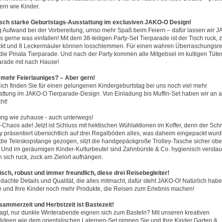
tern wie Kinder.
sch starke Geburtstags-Ausstattung im exclusiven JAKO-O Design!
 Aufwand bei der Vorbereitung, umso mehr Spaß beim Feiern – dafür lassen wir J
s gerne was einfallen! Mit dem 38-teiligen Party-Set Tierparade ist der Tisch ruck, 
kt und 8 Leckermäuler können losschlemmen. Für einen wahren Überraschungsr
 die Pinata Tierparade. Und nach der Party kommen alle Mitgebsel im kultigen Tüte
arade mit nach Hause!
mehr Feierlauniges? – Aber gern!
lich finden Sie für einen gelungenen Kindergeburtstag bei uns noch viel mehr
attung im JAKO-O Tierparade-Design. Von Einladung bis Muffin-Set haben wir an a
ht!
ng wie zuhause - auch unterwegs!
r-Chaos ade! Jetzt ist Schluss mit hektischen Wühlaktionen im Koffer, denn der Sch
ey präsentiert übersichtlich auf drei Regalböden alles, was daheim eingepackt wurd
die Teleskopstange gezogen, sitzt die handgepäckgroße Trolley-Tasche sicher ob
. Und im geräumigen Kinder-Kulturbeutel sind Zahnbürste & Co. hygienisch verstau
n sich ruck, zuck am Zielort aufhängen.
isch, robust und immer freundlich, diese drei Reisebegleiter!
dachte Details und Qualität, die alles mitmacht, dafür steht JAKO-O! Natürlich habe
ie und Ihre Kinder noch mehr Produkte, die Reisen zum Erlebnis machen!
ammerzeit und Herbstzeit ist Bastezeit!
agt, nur dunkle Winterabende eignen sich zum Basteln? Mit unseren kreativen
lideen wie dem orientalischen Laternen-Set pimpen Sie und Ihre Kinder Garten &