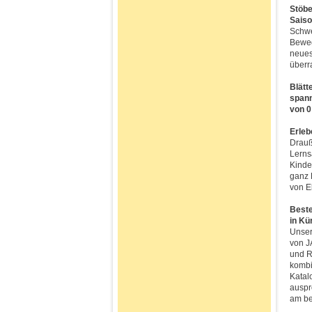
Stöbe
Saiso
Schwe
Beweg
neues
überr
Blätt
spann
von 0
Erleb
Drauß
Lerns
Kinde
ganz 
von E
Beste
in Kü
Unser
von J
und R
kombi
Katal
auspr
am be