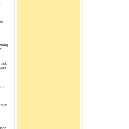
e
nd
ntlang
ühl!
stet.
anze
chs
g zum
tisch