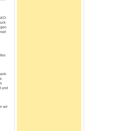
AKO-
zuck
egen
nset
lles
rank-
e.
en
t und
n wir