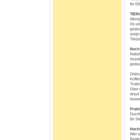
für El
TIERi
Wenig
Os un
gedec
sorgt
Tierp
Noch 
Natür
Ausst
gedac
Ordnu
Koffe
Troll
Über 
drauf
lasse
Prakt
Durch
für S
Hochs
Wer s
Baste