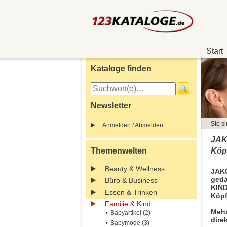
Start
Kataloge finden
Newsletter
Sie si
Anmelden / Abmelden
JAK
Themenwelten
Köp
Beauty & Wellness
JAKO
geda
Büro & Business
KIND
Essen & Trinken
Köpf
Familie & Kind
Mehr
Babyartikel (2)
dire
Babymode (3)