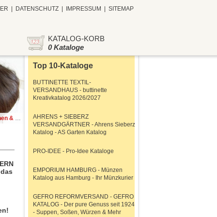
TER
|
DATENSCHUTZ
|
IMPRESSUM
|
SITEMAP
KATALOG-KORB
0 Kataloge
Top 10-Kataloge
BUTTINETTE TEXTIL-
VERSANDHAUS - buttinette
Kreativkatalog 2026/2027
AHRENS + SIEBERZ
Köpfchen!
VERSANDGÄRTNER - Ahrens Sieberz
Katalog - AS Garten Katalog
PRO-IDEE - Pro-Idee Kataloge
TERN
EMPORIUM HAMBURG - Münzen
 das
Katalog aus Hamburg - Ihr Münzkurier
GEFRO REFORMVERSAND - GEFRO
KATALOG - Der pure Genuss seit 1924
en!
- Suppen, Soßen, Würzen & Mehr