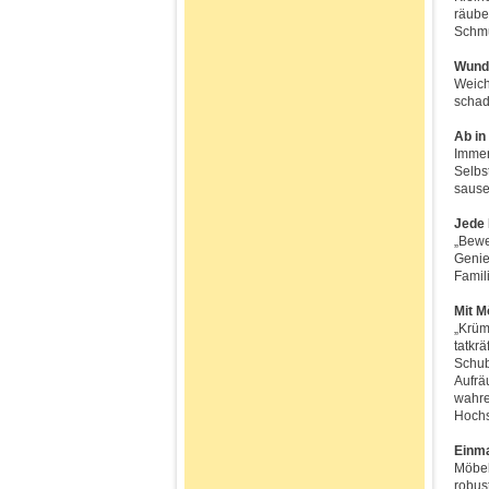
räube
Schmu
Wunde
Weich
schad
Ab in
Immer
Selbs
sause
Jede 
„Bewe
Genie
Famil
Mit M
„Krüm
tatkr
Schub
Aufrä
wahre
Hoch
Einma
Möbel
robus