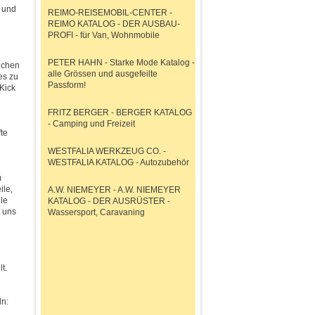
 und
REIMO-REISEMOBIL-CENTER -
REIMO KATALOG - DER AUSBAU-
PROFI - für Van, Wohnmobile
PETER HAHN - Starke Mode Katalog -
dchen
alle Grössen und ausgefeilte
es zu
Passform!
-Kick
FRITZ BERGER - BERGER KATALOG
- Camping und Freizeit
te
WESTFALIA WERKZEUG CO. -
WESTFALIA KATALOG - Autozubehör
m
ile,
A.W. NIEMEYER - A.W. NIEMEYER
le
KATALOG - DER AUSRÜSTER -
i uns
Wassersport, Caravaning
t.
ln: