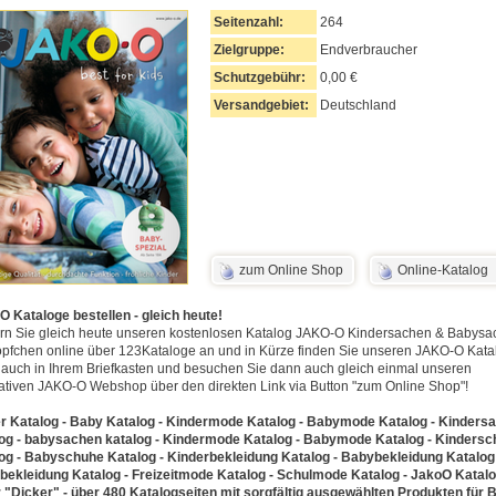
Seitenzahl:
264
Zielgruppe:
Endverbraucher
Schutzgebühr:
0,00 €
Versandgebiet:
Deutschland
zum Online Shop
Online-Katalog
O Kataloge bestellen - gleich heute!
rn Sie gleich heute unseren kostenlosen Katalog JAKO-O Kindersachen & Babys
öpfchen online über 123Kataloge an und in Kürze finden Sie unseren JAKO-O Kata
s auch in Ihrem Briefkasten und besuchen Sie dann auch gleich einmal unseren
ativen JAKO-O Webshop über den direkten Link via Button "zum Online Shop"!
r Katalog - Baby Katalog - Kindermode Katalog - Babymode Katalog - Kinders
og - babysachen katalog - Kindermode Katalog - Babymode Katalog - Kinders
og - Babyschuhe Katalog - Kinderbekleidung Katalog - Babybekleidung Katalog
bekleidung Katalog - Freizeitmode Katalog - Schulmode Katalog - JakoO Katalo
 "Dicker" - über 480 Katalogseiten mit sorgfältig ausgewählten Produkten für 