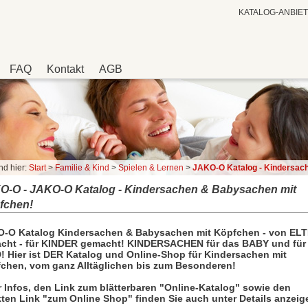
KATALOG-ANBIE
FAQ
Kontakt
AGB
nd hier:
Start
>
Familie & Kind
>
Spielen & Lernen
>
JAKO-O Katalog - Kindersachen & Babysachen mit 
O-O - JAKO-O Katalog - Kindersachen & Babysachen mit
fchen!
-O Katalog Kindersachen & Babysachen mit Köpfchen - von EL
cht - für KINDER gemacht! KINDERSACHEN für das BABY und für
! Hier ist DER Katalog und Online-Shop für Kindersachen mit
chen, vom ganz Alltäglichen bis zum Besonderen!
 Infos, den Link zum blätterbaren "Online-Katalog" sowie den
kten Link "zum Online Shop" finden Sie auch unter Details anzeig