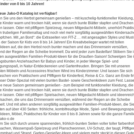
inder von 0 bis 10 Jahren!
eue Jako-O Katalog ist verfügbar!
n Sie uns den Herbst gemeinsam genießen – mit kuschelig-funktioneller Kleidung,
e Kinder warm und trocken hält, wenn sie durch bunte Blätter stapfen und Drachen
en lassen. Oder mit pfiffigem Spielzeug, neuen Mitgedacht-Möbeln, unerhört Prakt
en trubeligen Familienallag und noch viel mehr sorgfältig ausgewählten Kindersac
öpfchen. Mit „an Bord“: die Extraseiten von FIT-Z … mit angesagten Styles und Must
der Saison für Kids von 8 bis 14 Jahren! Ein Kreativbeileger wartet mit tollen
lideen auf, die den Herbst noch bunter machen und das Drinnensein versüßen,
nd der Regen an die Scheibe trommelt. Da wird jeder zum Bastelfan! Stöbern Sie 
en ausgewählten Familien-Produkt-Ideen für die Draußen-Saison! Schwelgen Sie 
ingsbunten Anziehsachen für Babys und Kinder, in jeder Menge Spiel- und
ungsspaß, in Natur-Entdeckereien und Gartenfreuden. Bringen Sie mit unseren
ten Möbeln und Accessoires frischen Wind ins Kinderzimmer. Und lassen Sie sich
aschen von Praktischem und Pfiffigem für Kinderfest, Reise & Co. Ganz am Ende f
nser Oster-Spezial mit vielen bunten Bastel- sowie Geschenkideen zum Fest. Lass
ie neue Saison gemeinsam genießen - zum Beispiel mit funktioneller Kleidung, die
e Kinder warm und trocken hält, wenn sie durch bunte Blätter stapfen und Drachen
en lassen. Oder mit pfiffigen Spielsachen, neuen Mitgedacht-Möbeln und ideenreic
lsachen, die uns das Drinnensein versüßen, während der Regen an die Scheibe
elt. Und mit allen anderen sorgfältig ausgewählten Familien-Produkt-Ideen, die Si
ten auf über 430 Seiten: fröhliche, kombifreudige Mode, Spiel- und Bewegungsspa
lideen, Möbel, Praktisches für Kinder von 0 bis 8 Jahren sowie für die ganze Famili
ako-o.de
ern Sie sich durch unsere spannenden, fröhlich-bunten Seiten voller toller farbenfro
achen, Wasserspaß-Spielzeug und Planschwonnen, UV-Schutz, der taugt, Pfiffige
mmbad und Strand, Garten-Genießer-Ideen und vielem mehr steckt in diesen Gute