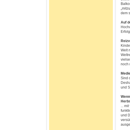
Balko
„mitz
dem s
Auf 
Hochw
Erfol
Reizv
Kinde
Welt 
Weltr
viels
noch 
Medie
Sind 
Desha
und S
Wenn 
Herbs
... mi
funkt
und D
versü
ausge