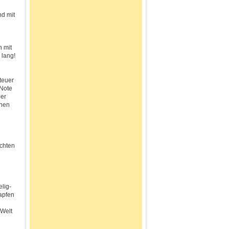
nd mit
n mit
 lang!
teuer
 Note
ler
inen
chten
elig-
tapfen
 Welt