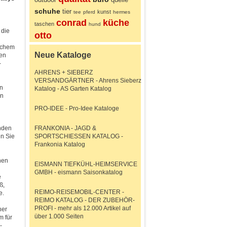
schuhe
tier
kunst
tee
pferd
hermes
conrad
küche
taschen
hund
 die
otto
ischem
Neue Kataloge
hen
-
AHRENS + SIEBERZ
VERSANDGÄRTNER - Ahrens Sieberz
in
Katalog - AS Garten Katalog
in
PRO-IDEE - Pro-Idee Kataloge
inden
FRANKONIA - JAGD &
en Sie
SPORTSCHIESSEN KATALOG -
Frankonia Katalog
hen
EISMANN TIEFKÜHL-HEIMSERVICE
GMBH - eismann Saisonkatalog
e
ß,
REIMO-REISEMOBIL-CENTER -
e.
REIMO KATALOG - DER ZUBEHÖR-
PROFI - mehr als 12.000 Artikel auf
her
über 1.000 Seiten
m für
-