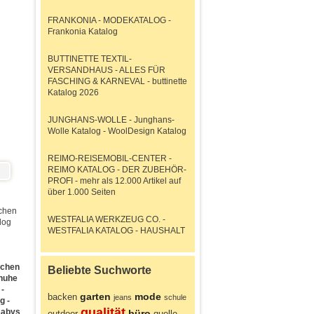
FRANKONIA - MODEKATALOG -
Frankonia Katalog
BUTTINETTE TEXTIL-
VERSANDHAUS - ALLES FÜR
FASCHING & KARNEVAL - buttinette
Katalog 2026
JUNGHANS-WOLLE - Junghans-
Wolle Katalog - WoolDesign Katalog
REIMO-REISEMOBIL-CENTER -
REIMO KATALOG - DER ZUBEHÖR-
PROFI - mehr als 12.000 Artikel auf
über 1.000 Seiten
achen
WESTFALIA WERKZEUG CO. -
log
WESTFALIA KATALOG - HAUSHALT
achen
Beliebte Suchworte
chuhe
 -
garten
mode
backen
jeans
schule
g -
qualität
Babys
büro
outdoor
quelle