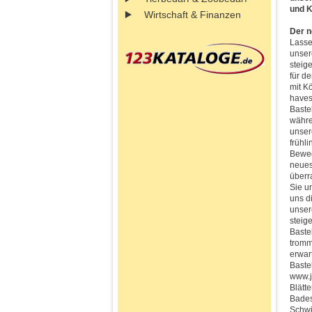
und K
Wirtschaft & Finanzen
Der n
Lasse
unser
steig
für d
mit K
haves 
Baste
währe
unser
frühl
Beweg
neues
überr
Sie u
uns d
unser
steig
Baste
tromm
erwar
Baste
www.j
Blätt
Bades
Schwi