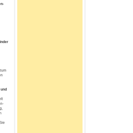
en-
inder
 zum
en
 und
lt
en-
g,
n
Sie