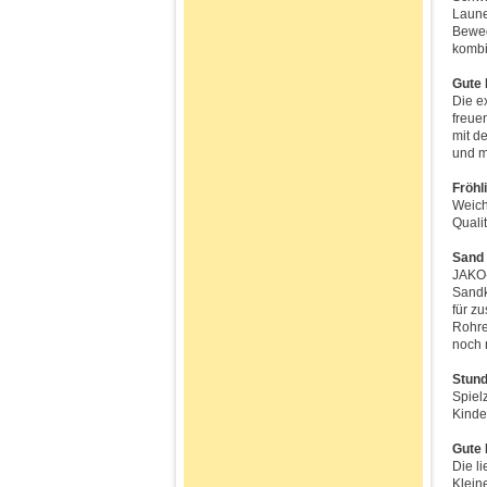
Laune
Beweg
kombi
Gute 
Die e
freue
mit d
und m
Fröhl
Weich
Quali
Sand 
JAKO-
Sandk
für z
Rohre
noch 
Stund
Spiel
Kinde
Gute 
Die l
Klein