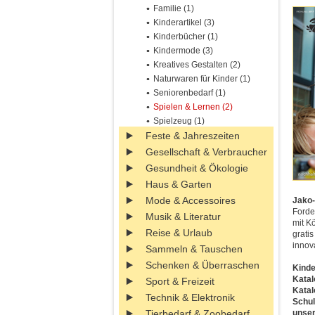
Familie (1)
Kinderartikel (3)
Kinderbücher (1)
Kindermode (3)
Kreatives Gestalten (2)
Naturwaren für Kinder (1)
Seniorenbedarf (1)
Spielen & Lernen (2)
Spielzeug (1)
Feste & Jahreszeiten
Gesellschaft & Verbraucher
Gesundheit & Ökologie
Haus & Garten
Mode & Accessoires
Jako-
Forde
Musik & Literatur
mit K
Reise & Urlaub
grati
innov
Sammeln & Tauschen
Schenken & Überraschen
Kinde
Katal
Sport & Freizeit
Katal
Technik & Elektronik
Schul
Tierbedarf & Zoobedarf
unser