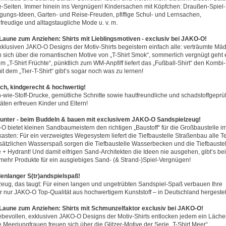
-Seiten. Immer hinein ins Vergnügen! Kindersachen mit Köpfchen: Draußen-Spiel-
ungs-Ideen, Garten- und Reise-Freuden, pfiffige Schul- und Lernsachen,
freudige und alltagstaugliche Mode u. v. m.
Laune zum Anziehen: Shirts mit Lieblingsmotiven - exclusiv bei JAKO-O!
xklusiven JAKO-O Designs der Motiv-Shirts begeistern einfach alle: verträumte Mä
n sich über die romantischen Motive von „T-Shirt Smok“, sommerlich vergnügt geht 
em „T-Shirt Früchte“, pünktlich zum WM-Anpfiff liefert das „Fußball-Shirt“ den Kombi
it dem „Tier-T-Shirt“ gibt’s sogar noch was zu lernen!
ich, kindgerecht & hochwertig!
-wie-Stoff-Drucke, gemütliche Schnitte sowie hautfreundliche und schadstoffgeprüf
täten erfreuen Kinder und Eltern!
unter - beim Buddeln & bauen mit exclusivem JAKO-O Sandspielzeug!
O bietet kleinen Sandbaumeistern den richtigen „Baustoff“ für die Großbaustelle i
asten: Für ein verzweigtes Wegesystem liefert die Tiefbaustelle Straßenbau alle Te
usätzlichen Wasserspaß sorgen die Tiefbaustelle Wasserbecken und die Tiefbaustel
 + Hydrant! Und damit eifrigen Sand-Architekten die Ideen nie ausgehen, gibt’s be
mehr Produkte für ein ausgiebiges Sand- (& Strand-)Spiel-Vergnügen!
enlanger S(tr)andspielspaß!
zeug, das taugt: Für einen langen und ungetrübten Sandspiel-Spaß verbauen Ihre
r nur JAKO-O Top-Qualität aus hochwertigem Kunststoff – in Deutschland hergestell
Laune zum Anziehen: Shirts mit Schmunzelfaktor exclusiv bei JAKO-O!
iebevollen, exklusiven JAKO-O Designs der Motiv-Shirts entlocken jedem ein Läche
e Meerjungfrauen freuen sich über die Glitzer-Motive der Serie „T-Shirt Meer“,