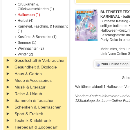
Grußkarten &
Glückwunschkarten (1)
BUTTINETTE TEX
Halloween (1)
KARNEVAL - butti
Herbst (4)
Buttinette Katalog 
seitiger buttinette
Karneval, Fasching, & Fasnacht
Halloween-Kostüme
(1)
Faschingsstoffe un
Kostüme & Schminke (1)
Party-Deko in eine
Sommer (1)
Weihnachten (2)
Mehr Infos, den Li
Link "zum Online S
Winter (2)
Gesellschaft & Verbraucher
zum Online Shop
Gesundheit & Ökologie
Haus & Garten
Seite
Mode & Accessoires
Musik & Literatur
Wir führen aktuell 1 Halloween Ver
Reise & Urlaub
Vor dem Kaufen informieren und on
Sammeln & Tauschen
123kataloge.de, Ihrem Online-Port
Schenken & Überraschen
Sport & Freizeit
Technik & Elektronik
Tierbedarf & Zoobedarf