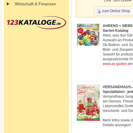
Link "zum Online 
Wirtschaft & Finanzen
zum Online Shop
AHRENS + SIEBER
Garten Katalog
Alles, was das Gär
Auswahl an Produk
Ob Balkon- und S
Blüh- und Ziergeh
Sowohl für profess
ausgezeichnete Pr
www.as-garten.de
!
VERSANDHAUS-JUN
Spezialitäten - j
Versandhaus Jungb
am Genuss. Freuen
Lebensmittel-Sort
Geschenk- und Dek
Mehr Infos sowie d
Details anzeigen!