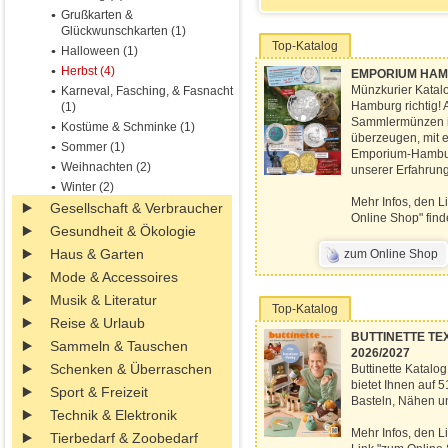
Grußkarten &
Glückwunschkarten (1)
Top-Katalog
Halloween (1)
Herbst (4)
EMPORIUM HAMBU
Münzkurier Katal
Karneval, Fasching, & Fasnacht
Hamburg richtig! 
(1)
Sammlermünzen in
Kostüme & Schminke (1)
überzeugen, mit e
Sommer (1)
Emporium-Hamburg 
Weihnachten (2)
unserer Erfahrun
Winter (2)
Mehr Infos, den L
Gesellschaft & Verbraucher
Online Shop" find
Gesundheit & Ökologie
Haus & Garten
zum Online Shop
Mode & Accessoires
Musik & Literatur
Top-Katalog
Reise & Urlaub
BUTTINETTE TEXT
Sammeln & Tauschen
2026/2027
Schenken & Überraschen
Buttinette Katalog
bietet Ihnen auf 
Sport & Freizeit
Basteln, Nähen un
Technik & Elektronik
Mehr Infos, den L
Tierbedarf & Zoobedarf