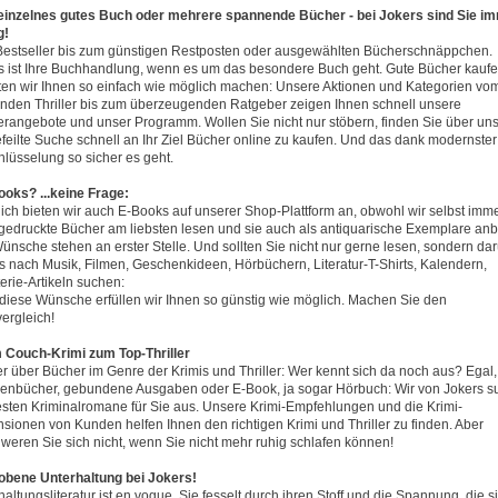
n einzelnes gutes Buch oder mehrere spannende Bücher - bei Jokers sind Sie i
g!
estseller bis zum günstigen Restposten oder ausgewählten Bücherschnäppchen.
s ist Ihre Buchhandlung, wenn es um das besondere Buch geht. Gute Bücher kauf
en wir Ihnen so einfach wie möglich machen: Unsere Aktionen und Kategorien vo
lnden Thriller bis zum überzeugenden Ratgeber zeigen Ihnen schnell unsere
rangebote und unser Programm. Wollen Sie nicht nur stöbern, finden Sie über un
feilte Suche schnell an Ihr Ziel Bücher online zu kaufen. Und das dank modernster
hlüsselung so sicher es geht.
Books? ...keine Frage:
lich bieten wir auch E-Books auf unserer Shop-Plattform an, obwohl wir selbst imm
gedruckte Bücher am liebsten lesen und sie auch als antiquarische Exemplare anb
Wünsche stehen an erster Stelle. Und sollten Sie nicht nur gerne lesen, sondern da
s nach Musik, Filmen, Geschenkideen, Hörbüchern, Literatur-T-Shirts, Kalendern,
erie-Artikeln suchen:
diese Wünsche erfüllen wir Ihnen so günstig wie möglich. Machen Sie den
vergleich!
m Couch-Krimi zum Top-Thriller
r über Bücher im Genre der Krimis und Thriller: Wer kennt sich da noch aus? Egal,
enbücher, gebundene Ausgaben oder E-Book, ja sogar Hörbuch: Wir von Jokers 
esten Kriminalromane für Sie aus. Unsere Krimi-Empfehlungen und die Krimi-
sionen von Kunden helfen Ihnen den richtigen Krimi und Thriller zu finden. Aber
weren Sie sich nicht, wenn Sie nicht mehr ruhig schlafen können!
hobene Unterhaltung bei Jokers!
altungsliteratur ist en vogue. Sie fesselt durch ihren Stoff und die Spannung, die s