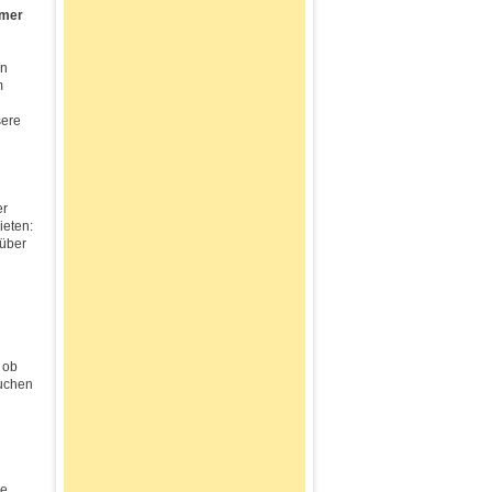
mmer
en
m
sere
er
ieten:
rüber
 ob
suchen
ie