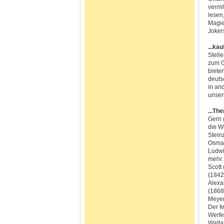
vermit
lesen
Magie
Joker
...ka
Stell
zum G
biete
deuts
in an
unser
...Th
Gern 
die W
Stein
Osman
Ludwi
mehr.
Scott
(1842
Alexa
(1868
Meyer
Der f
Werfe
Walta