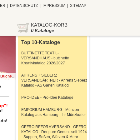
TER
|
DATENSCHUTZ
|
IMPRESSUM
|
SITEMAP
KATALOG-KORB
0 Kataloge
Top 10-Kataloge
BUTTINETTE TEXTIL-
VERSANDHAUS - buttinette
Kreativkatalog 2026/2027
AHRENS + SIEBERZ
um Ladenpreis!
VERSANDGÄRTNER - Ahrens Sieberz
Katalog - AS Garten Katalog
%
PRO-IDEE - Pro-Idee Kataloge
op"!
EMPORIUM HAMBURG - Münzen
n!
Katalog aus Hamburg - Ihr Münzkurier
,
ads!
GEFRO REFORMVERSAND - GEFRO
KATALOG - Der pure Genuss seit 1924
- Suppen, Soßen, Würzen & Mehr