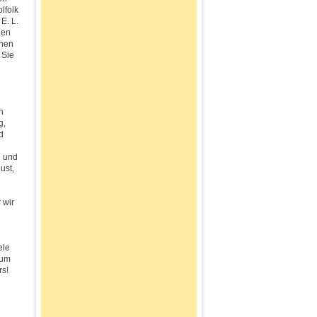
lfolk
E. L.
den
hnen
 Sie
n
g,
d
g und
ust,
 wir
ele
zum
rs!