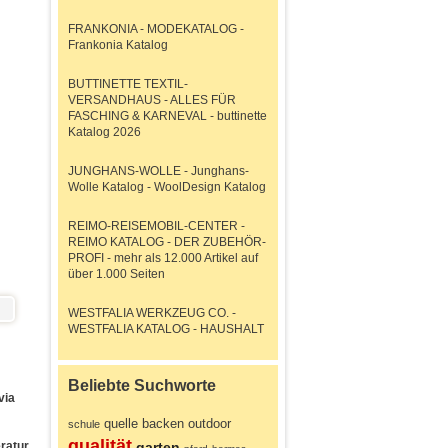
FRANKONIA - MODEKATALOG -
Frankonia Katalog
BUTTINETTE TEXTIL-
VERSANDHAUS - ALLES FÜR
FASCHING & KARNEVAL - buttinette
Katalog 2026
JUNGHANS-WOLLE - Junghans-
Wolle Katalog - WoolDesign Katalog
REIMO-REISEMOBIL-CENTER -
REIMO KATALOG - DER ZUBEHÖR-
PROFI - mehr als 12.000 Artikel auf
über 1.000 Seiten
WESTFALIA WERKZEUG CO. -
WESTFALIA KATALOG - HAUSHALT
Beliebte Suchworte
via
quelle
backen
outdoor
schule
qualität
ratur
garten