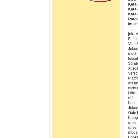
Katal
Katal
Katal
Ratge
im de
joker
Ein e
Vom B
Joker
möcht
fesse
Sonde
ausge
Versc
Platt
als a
nicht
Hörbü
erfül
Lesep
Joker
Gute 
Kateg
unser
unser
moder
Books