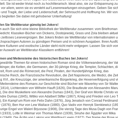
telt. Sie ist weder trivial noch zu hochliterarisch. Ideal also, sie zur Entspannung zu
, vor allem, wenn sie es versteht auf Lesererwartungen einzugehen. Geben Sie sic
 und Tragik, der Liebe und Leidenschaft, der Sehnsucht und Hoffnung hin. Wir von
s begleiten Sie dabei mit gehobener Unterhaltung!
ufen Sie Weltliteratur günstig bei Jokers!
en auch Sie sich eine kleine Bibliothek der Weltliteratur zusammen: vom Briefroman
edicht. Klassiker-Bücher von Dickens, Dostojewskij, Grass und Zola bleiben aktue
n zeitloses Lesevergnügen. Bei Jokers finden sie Weltliteratur von internationalen 
chsprachigen Autoren zu günstigen Preisen und in schönen Ausgaben. Ihren Ausfl
dere Kulturen und exotische Länder steht nicht mehr entgegen: Lassen Sie sich vo
er Auswahl an Weltliteratur-Klassikern entführen!
emen und Meilensteine des historischen Buches bei Jokers!
gewählte Themen für einen historischen Roman sind die Völkerwanderung, der Vat
ikinger, die Kelten, die Germanen, der 30-jährige Krieg, die Templer, Schlachten, d
zeit, Rom und die Römerzeit, die Pest, Piraten, der Hundertjährige Krieg, das
ische Reich, die Französische Revolution, die Zeit Napoleons, die Medici, die Zei
g XVI., die Kreuzzüge, der amerikanische Bürgerkrieg, die Hexenverfolgung und v
 Meilensteine des Romans zur Geschichte sind Bücher wie Waverley von Sir Walte
 (1814), Lichtenstein von Wilhelm Hauff (1826), Die Brautleute von Alessandro Man
), Die drei Musketiere von Alexandre Dumas (1843), Der Graf von Monte Christo v
ndre Dumas (1845), Witiko von Adalbert Stifter (1867), Krieg und Frieden von Leo T
), Ein Kampf um Rom von Felix Dahn (1876), Jürg Jenatsch von Conrad Ferdinand
 (1876), Ben Hur von Lew Wallace (1880), Quo Vadis von Henryk Sienkiewicz (189
eurige Engel von Waleri Brjussow (1908), Die vierzig Tage des Musa Dagh von Fra
l (1933), Lotte in Weimar von Thomas Mann (1939), Sinuhe der Ägypter von Mika
ri (1949), Die Ärztin von Lakros von Waldtraut Lewin (1977), Der Name der Rose v