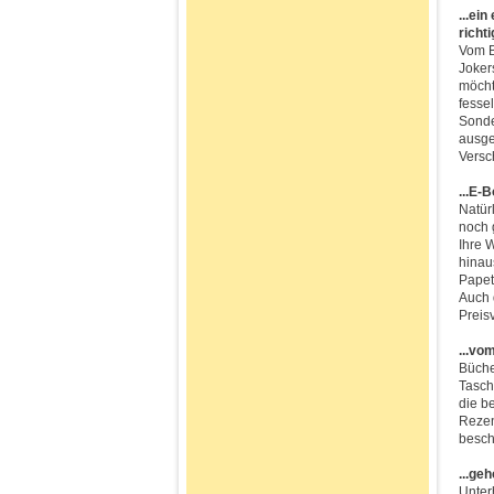
...ei
richti
Vom B
Joker
möcht
fesse
Sonde
ausge
Versc
...E-
Natür
noch 
Ihre 
hinau
Papet
Auch 
Preis
...vo
Büche
Tasch
die b
Rezen
besch
...ge
Unterh