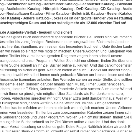
og - Sachbücher Katalog - Reiseführer Katalog - Fachbücher Katalog - Bildbän
og - Audiobooks Katalog - Hörspiele Katalog - DvD Katalog - CD Katalog - Audi
og - Restauflagen Katalog - Filme Katalog - Belletristik Katalog - Resien Katalog
ber Katalog - Jokers Katalog - Jokers.de ist der größte Händler von Restaufla
utschsprachigen Raum und bietet ständig mehr als 12.000 einzelne Titel an!
s.de Angebots-Vielfalt - bequem und sicher!
inzelnes gutes Buch oder mehrere spannende Bücher: Bei Jokers sind Sie immer ric
estseller bis zum günstigen Restposten oder ausgewählten Bücherschnäppchen.
s ist Ihre Buchhandlung, wenn es um das besondere Buch geht. Gute Bücher kauf
en wir Ihnen so einfach wie möglich machen: Unsere Aktionen und Kategorien vo
lnden Thriller bis zum überzeugenden Ratgeber zeigen Ihnen schnell unsere
rangebote und unser Programm. Wollen Sie nicht nur stöbern, finden Sie über un
feilte Suche schnell an Ihr Ziel Bücher online zu kaufen. Und das dank modernster
hlüsselung so sicher es geht. Natürlich bieten wir auch E-Books auf unserer Shop-
form an, obwohl wir selbst immer noch gedruckte Bücher am liebsten lesen und sie
ntiquarische Exemplare anbieten: Ihre Wünsche stehen an erster Stelle. Und sollten
 nur gerne lesen, sondern darüber hinaus nach Musik, Filmen, Geschenkideen,
chern, Literatur-T-Shirts, Kalendern, Papeterie-Artikeln suchen: Auch diese Wünsc
len wir Ihnen so günstig wie möglich. Über Standards wie Kundenkommentare,
roben, Videotrailer sprechen wir nicht. Unser Extra geht darüber hinaus: Weil wir 
s Bibliophile sind, haben wir für Sie eine Welt rund um das Buch geschaffen.
Bücher kaufen möchten wir Ihnen so einfach wie möglich machen: Unsere Aktione
orien vom fesselnden Thriller bis zum überzeugenden Ratgeber zeigen Ihnen schn
e Sonderangebote und unser Programm. Wollen Sie nicht nur stöbern, finden Sie 
e ausgefeilte Suche schnell an Ihr Ziel Bücher online zu kaufen. Und das dank
nster Verschlüsselung so sicher es geht. Keine Frage: Natürlich bieten wir auch E-
 auf unserer Shop-Plattform an, obwohl wir selbst immer noch gedruckte Bücher 