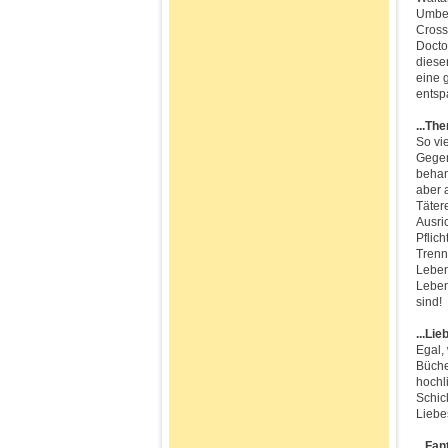
Umber
Cross
Docto
diese
eine 
entsp
...Th
So vi
Gegen
behan
aber 
Täter
Ausri
Pflic
Trenn
Leben
Leben
sind!
...Li
Egal,
Büche
hochl
Schic
Liebe
...Fa