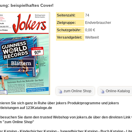
ung: beispielhaftes Cover!
Seitenzahl:
74
Zielgruppe:
Endverbraucher
Schutzgebühr:
0,00 €
Versandgebiet:
Weltweit
zum Online Shop
Online-Katalog
mieren Sie sich ganz in Ruhe über jokers Produktprogramme und jokers
tleistungen auf 123Kataloge.de
d besuchen Sie dann den trusted Webshop von jokers.de über den direkten Link 
n "zum Online Shop"
r Katalog - Kinderbücher Katalog - Jugendbücher Katalog - Buch Katalog - Lite