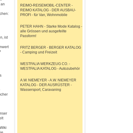
 an
REIMO-REISEMOBIL-CENTER -
REIMO KATALOG - DER AUSBAU-
uchen:
PROFI - für Van, Wohnmobile
PETER HAHN - Starke Mode Katalog -
alle Grössen und ausgefeilte
Passform!
, ist
nwert
FRITZ BERGER - BERGER KATALOG
?
- Camping und Freizeit
WESTFALIA WERKZEUG CO. -
WESTFALIA KATALOG - Autozubehör
s
A.W. NIEMEYER - A.W. NIEMEYER
KATALOG - DER AUSRÜSTER -
-
Wassersport, Caravaning
ücher
Unser
elt
Wiki
Sie