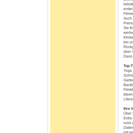
liebs
erste
Filme
Auch 
Preis
Sie f
wertv
Klicke
bei u
Rückg
über 
Dann 
Top-T
Yoga 
Schnä
Garte
Backb
Filmk
Ideen
Litera
Ihre 
Über 
Extra
rund 
Daten
mit w