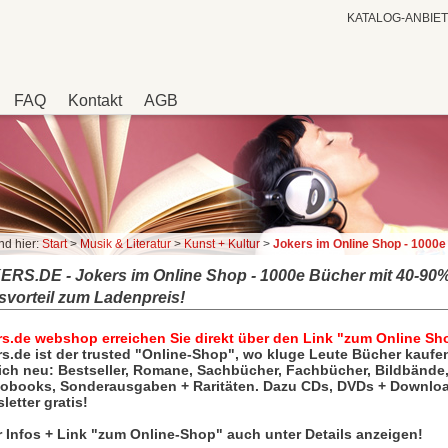
KATALOG-ANBIE
FAQ
Kontakt
AGB
nd hier:
Start
>
Musik & Literatur
>
Kunst + Kultur
>
Jokers im Online Shop - 1000e Bücher mit 40-90% Preisvorteil z
ERS.DE - Jokers im Online Shop - 1000e Bücher mit 40-90
svorteil zum Ladenpreis!
rs.de webshop erreichen Sie direkt über den Link "zum Online Sh
rs.de ist der trusted "Online-Shop", wo kluge Leute Bücher kaufe
ich neu: Bestseller, Romane, Sachbücher, Fachbücher, Bildbände
obooks, Sonderausgaben + Raritäten. Dazu CDs, DVDs + Downlo
letter gratis!
 Infos + Link "zum Online-Shop" auch unter Details anzeigen!