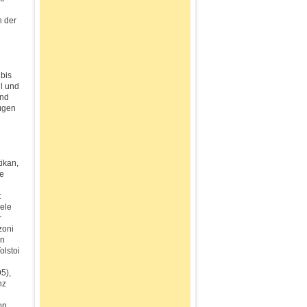
h der
 bis
ll und
und
ügen
n
ikan,
ie
t
iele
r
zoni
on
olstoi
5),
nz
on