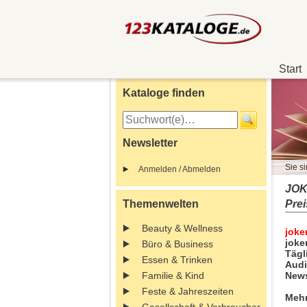
Start
Kataloge finden
Newsletter
Sie si
Anmelden / Abmelden
JOK
Themenwelten
Prei
Beauty & Wellness
joke
joke
Büro & Business
Tägl
Essen & Trinken
Audi
Familie & Kind
News
Feste & Jahreszeiten
Mehr