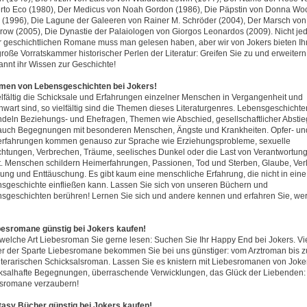
to Eco (1980), Der Medicus von Noah Gordon (1986), Die Päpstin von Donna Woo
 (1996), Die Lagune der Galeeren von Rainer M. Schröder (2004), Der Marsch von 
row (2005), Die Dynastie der Palaiologen von Giorgos Leonardos (2009). Nicht je
r geschichtlichen Romane muss man gelesen haben, aber wir von Jokers bieten I
große Vorratskammer historischer Perlen der Literatur: Greifen Sie zu und erweitern
annt ihr Wissen zur Geschichte!
emen von Lebensgeschichten bei Jokers!
elfältig die Schicksale und Erfahrungen einzelner Menschen in Vergangenheit und
wart sind, so vielfältig sind die Themen dieses Literaturgenres. Lebensgeschichte
deln Beziehungs- und Ehefragen, Themen wie Abschied, gesellschaftlicher Abstie
auch Begegnungen mit besonderen Menschen, Ängste und Krankheiten. Opfer- un
erfahrungen kommen genauso zur Sprache wie Erziehungsprobleme, sexuelle
chtungen, Verbrechen, Träume, seelisches Dunkel oder die Last von Verantwortun
ht. Menschen schildern Heimerfahrungen, Passionen, Tod und Sterben, Glaube, Verl
ung und Enttäuschung. Es gibt kaum eine menschliche Erfahrung, die nicht in eine
sgeschichte einfließen kann. Lassen Sie sich von unseren Büchern und
sgeschichten berühren! Lernen Sie sich und andere kennen und erfahren Sie, wer
ebesromane günstig bei Jokers kaufen!
 welche Art Liebesroman Sie gerne lesen: Suchen Sie Ihr Happy End bei Jokers. Vi
r der Sparte Liebesromane bekommen Sie bei uns günstiger: vom Arztroman bis 
iterarischen Schicksalsroman. Lassen Sie es knistern mit Liebesromanen von Joke
ksalhafte Begegnungen, überraschende Verwicklungen, das Glück der Liebenden:
sromane verzaubern!
ntasy Bücher günstig bei Jokers kaufen!