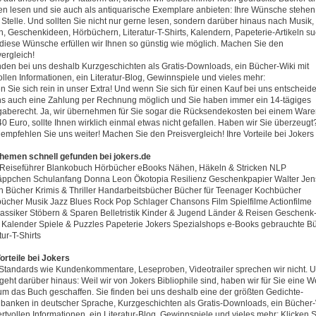
ten lesen und sie auch als antiquarische Exemplare anbieten: Ihre Wünsche stehen
r Stelle. Und sollten Sie nicht nur gerne lesen, sondern darüber hinaus nach Musik,
n, Geschenkideen, Hörbüchern, Literatur-T-Shirts, Kalendern, Papeterie-Artikeln s
diese Wünsche erfüllen wir Ihnen so günstig wie möglich. Machen Sie den
vergleich!
inden bei uns deshalb Kurzgeschichten als Gratis-Downloads, ein Bücher-Wiki mit
ollen Informationen, ein Literatur-Blog, Gewinnspiele und vieles mehr:
n Sie sich rein in unser Extra! Und wenn Sie sich für einen Kauf bei uns entscheiden
ns auch eine Zahlung per Rechnung möglich und Sie haben immer ein 14-tägiges
aberecht. Ja, wir übernehmen für Sie sogar die Rücksendekosten bei einem Ware
40 Euro, sollte Ihnen wirklich einmal etwas nicht gefallen. Haben wir Sie überzeugt
empfehlen Sie uns weiter! Machen Sie den Preisvergleich! Ihre Vorteile bei Jokers
hemen schnell gefunden bei jokers.de
Reiseführer Blankobuch Hörbücher eBooks Nähen, Häkeln & Stricken NLP
ppchen Schulanfang Donna Leon Ökotopia Resilienz Geschenkpapier Walter Jen
n Bücher Krimis & Thriller Handarbeitsbücher Bücher für Teenager Kochbücher
ücher Musik Jazz Blues Rock Pop Schlager Chansons Film Spielfilme Actionfilme
lassiker Stöbern & Sparen Belletristik Kinder & Jugend Länder & Reisen Geschenk
 Kalender Spiele & Puzzles Papeterie Jokers Spezialshops e-Books gebrauchte B
tur-T-Shirts
Vorteile bei Jokers
Standards wie Kundenkommentare, Leseproben, Videotrailer sprechen wir nicht. 
 geht darüber hinaus: Weil wir von Jokers Bibliophile sind, haben wir für Sie eine W
um das Buch geschaffen. Sie finden bei uns deshalb eine der größten Gedichte-
banken in deutscher Sprache, Kurzgeschichten als Gratis-Downloads, ein Bücher-
ertvollen Informationen, ein Literatur-Blog, Gewinnspiele und vieles mehr: Klicken 