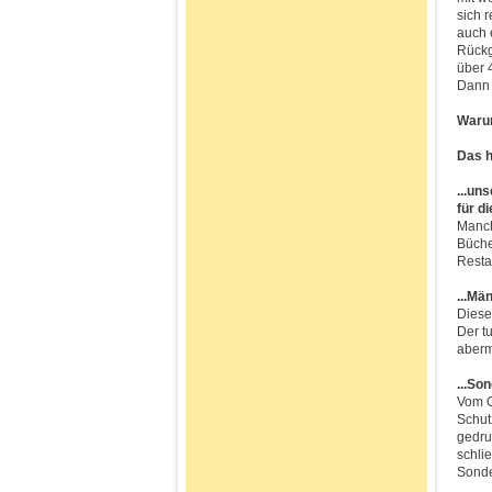
sich r
auch 
Rückg
über 
Dann 
Warum
Das h
...un
für d
Manch
Büche
Resta
...Mä
Diese
Der t
aberm
...So
Vom O
Schut
gedru
schli
Sond