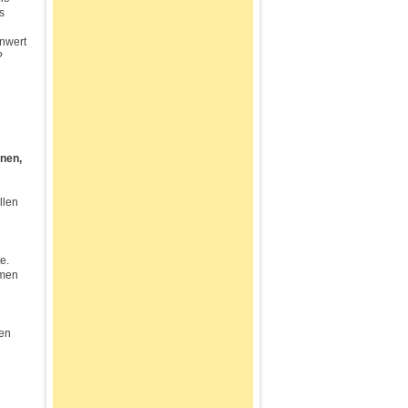
s
nwert
?
nen,
llen
e.
mmen
nen