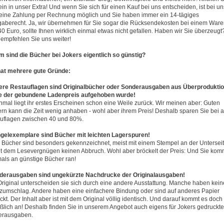
ein in unser Extra! Und wenn Sie sich für einen Kauf bei uns entscheiden, ist bei un
eine Zahlung per Rechnung möglich und Sie haben immer ein 14-tägiges
aberecht. Ja, wir übernehmen für Sie sogar die Rücksendekosten bei einem Ware
40 Euro, sollte Ihnen wirklich einmal etwas nicht gefallen. Haben wir Sie überzeugt
empfehlen Sie uns weiter!
 sind die Bücher bei Jokers eigentlich so günstig?
at mehrere gute Gründe:
sere Restauflagen sind Originalbücher oder Sonderausgaben aus Überproduktio
ie der gebundene Ladenpreis aufgehoben wurde!
mal liegt ihr erstes Erscheinen schon eine Weile zurück. Wir meinen aber: Guten
rn kann die Zeit wenig anhaben - wohl aber ihrem Preis! Deshalb sparen Sie bei a
uflagen zwischen 40 und 80%.
ngelexemplare sind Bücher mit leichten Lagerspuren!
 Bücher sind besonders gekennzeichnet, meist mit einem Stempel an der Unterseit
ut dem Lesevergnügen keinen Abbruch. Wohl aber bröckelt der Preis: Und Sie ko
als an günstige Bücher ran!
nderausgaben sind ungekürzte Nachdrucke der Originalausgaben!
riginal unterscheiden sie sich durch eine andere Ausstattung. Manche haben kei
zumschlag. Andere haben eine einfachere Bindung oder sind auf anderes Papier
ckt. Der Inhalt aber ist mit dem Original völlig identisch. Und darauf kommt es doch
eßlich an! Deshalb finden Sie in unserem Angebot auch eigens für Jokers gedruckte
erausgaben.