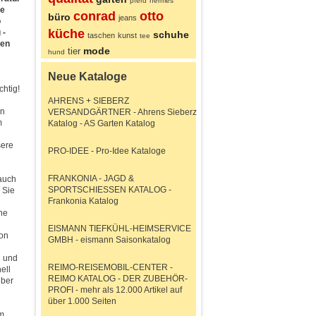
pferd
hermes
de
conrad
otto
büro
jeans
o
küche
 -
schuhe
taschen
kunst
tee
gen
mode
tier
hund
Neue Kataloge
htig!
AHRENS + SIEBERZ
en
VERSANDGÄRTNER - Ahrens Sieberz
m
Katalog - AS Garten Katalog
sere
PRO-IDEE - Pro-Idee Kataloge
FRANKONIA - JAGD &
 auch
SPORTSCHIESSEN KATALOG -
 Sie
Frankonia Katalog
he
EISMANN TIEFKÜHL-HEIMSERVICE
von
GMBH - eismann Saisonkatalog
n und
REIMO-REISEMOBIL-CENTER -
ell
REIMO KATALOG - DER ZUBEHÖR-
über
PROFI - mehr als 12.000 Artikel auf
über 1.000 Seiten
am