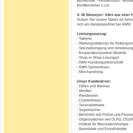
Bordfenster - Fensterrollos - Bordf
Bordfernseher u.v.m.
A. W. Niemeyer: Alles aus einer 
Nutzen Sie unsere Stärke als führ
sich als Handelspartner bei AWN!
Leistungsauszug:
- Taklerei
- Wartungsstationen für Rettungsmi
- Spezialreinigung und Veredelun
- Kooperationspartner-Modelle
- Shop-in-Shop-Lösungen
- AWN-Handelspartnerschaft
- AWN-Saisonshops
- Merchandising
Unser Kundenkreis:
- Häfen und Marinas
- Werften
- Reedereien
- Charterfirmen
- Servicebetriebe
- Segelmacher
- Behörden wie Polizei und Feuer
- Organisationen wie DLRG, DGz
- Institute für Meerestechnologie
- Baumärkte und Einzelhändler