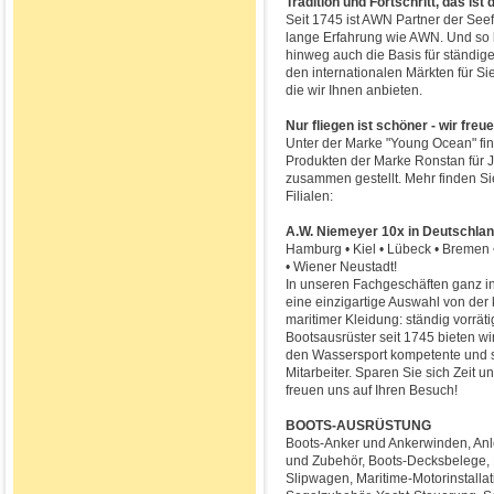
Tradition und Fortschritt, das ist
Seit 1745 ist AWN Partner der See
lange Erfahrung wie AWN. Und so 
hinweg auch die Basis für ständigen
den internationalen Märkten für S
die wir Ihnen anbieten.
Nur fliegen ist schöner - wir freu
Unter der Marke "Young Ocean" fi
Produkten der Marke Ronstan für J
zusammen gestellt. Mehr finden S
Filialen:
A.W. Niemeyer 10x in Deutschland
Hamburg • Kiel • Lübeck • Bremen 
• Wiener Neustadt!
In unseren Fachgeschäften ganz in
eine einzigartige Auswahl von der 
maritimer Kleidung: ständig vorräti
Bootsausrüster seit 1745 bieten wi
den Wassersport kompetente und 
Mitarbeiter. Sparen Sie sich Zeit u
freuen uns auf Ihren Besuch!
BOOTS-AUSRÜSTUNG
Boots-Anker und Ankerwinden, An
und Zubehör, Boots-Decksbelege, 
Slipwagen, Maritime-Motorinstalla