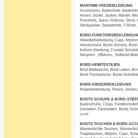
MARITIME-FREIZEIKLEIDUNG
Accessoires, Bademode, Bademänt
Hosen, Gürtel, Jacken, Mäntel, We
Poloshirts, Jeans, Pullover, Stric
Strickjacken, Sweatshirts, T-Shirts,
BORD-FUNKTIONSBEKLEINDU
Allwetterbekleidung, Caps, Mützen,
Handschuhe, Boots-Schuhe, Bord-
Inshore-Kleidung, Coastal-Schutzb
Neopren-, Offshore-, Softshell-Be
BORD-HEIMTEXTILIEN
Bord-Bettwäsche, Bord-Laken, Bor
Bord-Tischwäsche, Boots-Schlafsäc
BORD-KINDERBEKLEIDUNG
Regenbekleidung, Fleece, Jacken, Mä
BOOTS-SCHUHE & BORD-STIEF
Badeschuhe, Clogs, Funktionsstiefe
Sandalen, Pantoletten, Boots-Schn
u.v.m
BOOTS-TASCHEN & BORD-ACC
Wasserdichte-Taschen, Wasserdicht
Tragetaschen, Mützen, Caps, Schal