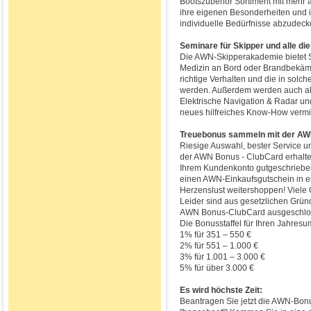
Bootszubehör Sortiment mit mehr a
ihre eigenen Besonderheiten und in
individuelle Bedürfnisse abzudeck
Seminare für Skipper und alle di
Die AWN-Skipperakademie bietet S
Medizin an Bord oder Brandbekäm
richtige Verhalten und die in solc
werden. Außerdem werden auch a
Elektrische Navigation & Radar u
neues hilfreiches Know-How vermitt
Treuebonus sammeln mit der AW
Riesige Auswahl, bester Service u
der AWN Bonus - ClubCard erhalte
Ihrem Kundenkonto gutgeschrieben
einen AWN-Einkaufsgutschein in 
Herzenslust weitershoppen! Viele 
Leider sind aus gesetzlichen Grü
AWN Bonus-ClubCard ausgeschlo
Die Bonusstaffel für Ihren Jahresu
1% für 351 – 550 €
2% für 551 – 1.000 €
3% für 1.001 – 3.000 €
5% für über 3.000 €
Es wird höchste Zeit:
Beantragen Sie jetzt die AWN-Bonu