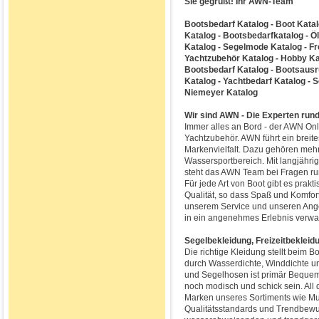
Sie gegrüßt! Ihr AWN-Team
Bootsbedarf Katalog - Boot Katalo
Katalog - Bootsbedarfkatalog - 
Katalog - Segelmode Katalog - Fre
Yachtzubehör Katalog - Hobby Kat
Bootsbedarf Katalog - Bootsausr
Katalog - Yachtbedarf Katalog - 
Niemeyer Katalog
Wir sind AWN - Die Experten run
Immer alles an Bord - der AWN On
Yachtzubehör. AWN führt ein breite
Markenvielfalt. Dazu gehören meh
Wassersportbereich. Mit langjähri
steht das AWN Team bei Fragen ru
Für jede Art von Boot gibt es prak
Qualität, so dass Spaß und Komfor
unserem Service und unseren Ang
in ein angenehmes Erlebnis verwa
Segelbekleidung, Freizeitbeklei
Die richtige Kleidung stellt beim B
durch Wasserdichte, Winddichte u
und Segelhosen ist primär Bequeml
noch modisch und schick sein. All
Marken unseres Sortiments wie Mu
Qualitätsstandards und Trendbewus