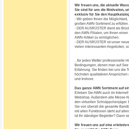
Wir freuen uns, die aktuelle Was
Sie sind für uns die Motivation,
exklusiv für Sie den Hauptkatal
- Wir geben Ihnen die Möglichkeit,
großen AWN-Sortiment zu erfüllen.
- DER AUSRÜSTER dient als Brücke
den AWN-Filialen, um Ihnen einen 
AWN-Artikel zu ermöglichen.
- DER AUSRÜSTER ist unser neu
vielen interessanten Angeboten, s
...für jedes Wetter professionelle 
Bedingungen, denen man auf See au
Erfahrung. Sie finden bei uns die
höchsten qualitativen Ansprüchen a
und Inshore.
Das ganze AWN Sortiment auf ein
Erleben Sie AWN auch im Internet! 
Webshop. Außerdem alle Messe-Neu
den virtuellen Schnäppchenjäger.
Sie von überall die gesamte Band
mit allen Funktionen steht auf alle
ist Ihr ständiger Begleiter? Dann 
Wir freuen uns auf eine erlebni