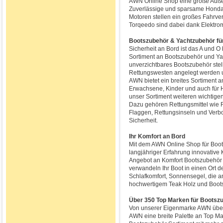
AWN Online Shop eine große Außen
Zuverlässige und sparsame Honda 
Motoren stellen ein großes Fahrv
Torqeedo sind dabei dank Elektr
Bootszubehör & Yachtzubehör für
Sicherheit an Bord ist das A und O
Sortiment an Bootszubehör und Yac
unverzichtbares Bootszubehör stell
Rettungswesten angelegt werden un
AWN bietet ein breites Sortiment 
Erwachsene, Kinder und auch für 
unser Sortiment weiteren wichtige
Dazu gehören Rettungsmittel wie R
Flaggen, Rettungsinseln und Verbo
Sicherheit.
Ihr Komfort an Bord
Mit dem AWN Online Shop für Boots
langjähriger Erfahrung innovative K
Angebot an Komfort Bootszubehör 
verwandeln Ihr Boot in einen Ort d
Schlafkomfort, Sonnensegel, die 
hochwertigem Teak Holz und Boot
Über 350 Top Marken für Bootsz
Von unserer Eigenmarke AWN über 
AWN eine breite Palette an Top M