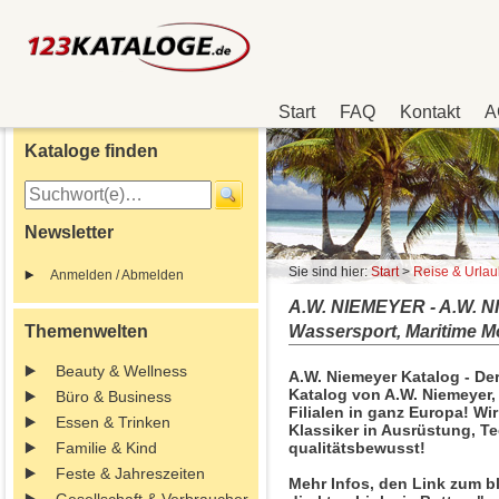
Start
FAQ
Kontakt
A
Kataloge finden
Newsletter
Sie sind hier:
Start
>
Reise & Urla
Anmelden / Abmelden
A.W. NIEMEYER - A.W.
Themenwelten
Wassersport, Maritime 
Beauty & Wellness
A.W. Niemeyer Katalog - Der
Katalog von A.W. Niemeyer,
Büro & Business
Filialen in ganz Europa! Wi
Essen & Trinken
Klassiker in Ausrüstung, Te
Familie & Kind
qualitätsbewusst!
Feste & Jahreszeiten
Mehr Infos, den Link zum b