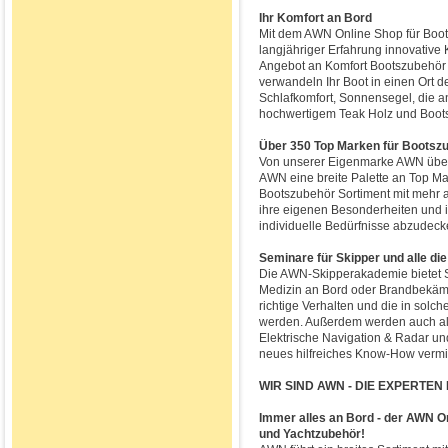
Ihr Komfort an Bord
Mit dem AWN Online Shop für Boots
langjähriger Erfahrung innovative K
Angebot an Komfort Bootszubehör 
verwandeln Ihr Boot in einen Ort d
Schlafkomfort, Sonnensegel, die 
hochwertigem Teak Holz und Boot
Über 350 Top Marken für Bootsz
Von unserer Eigenmarke AWN über 
AWN eine breite Palette an Top M
Bootszubehör Sortiment mit mehr a
ihre eigenen Besonderheiten und in
individuelle Bedürfnisse abzudeck
Seminare für Skipper und alle di
Die AWN-Skipperakademie bietet S
Medizin an Bord oder Brandbekäm
richtige Verhalten und die in solc
werden. Außerdem werden auch a
Elektrische Navigation & Radar u
neues hilfreiches Know-How vermitt
WIR SIND AWN - DIE EXPERTE
Immer alles an Bord - der AWN O
und Yachtzubehör!