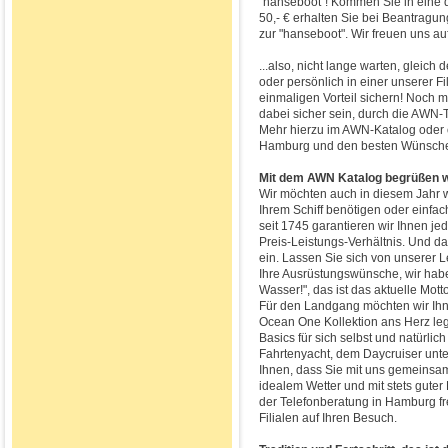
"hanseboot"! Kommen Sie in eine 
50,- € erhalten Sie bei Beantragu
zur "hanseboot". Wir freuen uns a
...also, nicht lange warten, gleic
oder persönlich in einer unserer 
einmaligen Vorteil sichern! Noch
dabei sicher sein, durch die AWN-T
Mehr hierzu im AWN-Katalog oder 
Hamburg und den besten Wünschen 
Mit dem AWN Katalog begrüßen wi
Wir möchten auch in diesem Jahr wi
Ihrem Schiff benötigen oder einfa
seit 1745 garantieren wir Ihnen je
Preis-Leistungs-Verhältnis. Und da
ein. Lassen Sie sich von unserer 
Ihre Ausrüstungswünsche, wir habe
Wasser!", das ist das aktuelle Mott
Für den Landgang möchten wir Ihne
Ocean One Kollektion ans Herz le
Basics für sich selbst und natürlic
Fahrtenyacht, dem Daycruiser unter
Ihnen, dass Sie mit uns gemeinsam
idealem Wetter und mit stets gute
der Telefonberatung in Hamburg fre
Filialen auf Ihren Besuch.