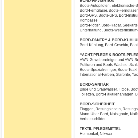
BORD-NAVIGATION
Boots-Autopiloten, Elektronische-
Bord-Ferngläser, Boots-Ferngläser,
Bord-GPS, Boots-GPS, Bord-Instru
Kompasse
Bord-Plotter, Bord-Radar, Seekart
Unterhaltung, Boots-Wetterinstrume
BORD-PANTRY & BORD-KÜHL
Bord-Kühlung, Bord-Geschirr, Boo
YACHT-PFLEGE & BOOTS-PFLE
AWN-Gewebereiniger und AWN-Segel
Polituren und Boots-Wachse, Schl
Boots-Spezialreiniger, Boots-Teak
International-Farben, Starbrite, Y
BORD-SANITÄR
Bilge und Grauwasser, Fittige, Bo
Toiletten, Bord-Fäkalienanlagen, B
BORD-SICHERHEIT
Flaggen, Rettungsinseln, Rettungsm
Mann-Über-Bord, Notsignale, Notfa
Verbotsschilder.
TEXTIL-PFLEGEMITTEL
Holmenkol, Nikwax