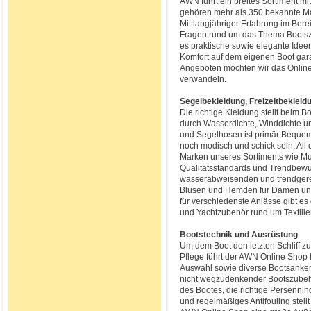
AWN führt ein breites Sortiment mi
gehören mehr als 350 bekannte Ma
Mit langjähriger Erfahrung im Ber
Fragen rund um das Thema Bootszub
es praktische sowie elegante Idee
Komfort auf dem eigenen Boot gar
Angeboten möchten wir das Online
verwandeln.
Segelbekleidung, Freizeitbeklei
Die richtige Kleidung stellt beim B
durch Wasserdichte, Winddichte u
und Segelhosen ist primär Bequeml
noch modisch und schick sein. All
Marken unseres Sortiments wie Mu
Qualitätsstandards und Trendbewus
wasserabweisenden und trendgerec
Blusen und Hemden für Damen und 
für verschiedenste Anlässe gibt e
und Yachtzubehör rund um Textili
Bootstechnik und Ausrüstung
Um dem Boot den letzten Schliff zu
Pflege führt der AWN Online Shop 
Auswahl sowie diverse Bootsanker,
nicht wegzudenkender Bootszubehö
des Bootes, die richtige Persennin
und regelmäßiges Antifouling stellt