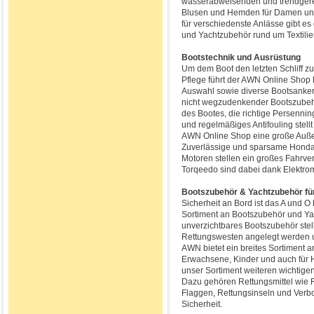
wasserabweisenden und trendgerec
Blusen und Hemden für Damen und 
für verschiedenste Anlässe gibt e
und Yachtzubehör rund um Textili
Bootstechnik und Ausrüstung
Um dem Boot den letzten Schliff zu
Pflege führt der AWN Online Shop 
Auswahl sowie diverse Bootsanker,
nicht wegzudenkender Bootszubehö
des Bootes, die richtige Persennin
und regelmäßiges Antifouling stellt
AWN Online Shop eine große Außen
Zuverlässige und sparsame Honda 
Motoren stellen ein großes Fahrv
Torqeedo sind dabei dank Elektr
Bootszubehör & Yachtzubehör für
Sicherheit an Bord ist das A und O
Sortiment an Bootszubehör und Yac
unverzichtbares Bootszubehör stell
Rettungswesten angelegt werden un
AWN bietet ein breites Sortiment 
Erwachsene, Kinder und auch für 
unser Sortiment weiteren wichtige
Dazu gehören Rettungsmittel wie R
Flaggen, Rettungsinseln und Verbo
Sicherheit.