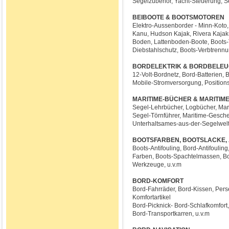
Segelzubehör, Yacht-Steuerung, Se
BEIBOOTE & BOOTSMOTOREN
Elektro-Aussenborder - Minn-Kot
Kanu, Hudson Kajak, Rivera Kajak
Boden, Lattenboden-Boote, Boots-Tr
Diebstahlschutz, Boots-Verbtrenn
BORDELEKTRIK & BORDBELE
12-Volt-Bordnetz, Bord-Batterien,
Mobile-Stromversorgung, Positionsl
MARITIME-BÜCHER & MARITIM
Segel-Lehrbücher, Logbücher, Mar
Segel-Törnführer, Maritime-Gesch
Unterhaltsames-aus-der-Segelwelt,
BOOTSFARBEN, BOOTSLACKE, 
Boots-Antifouling, Bord-Antifouli
Farben, Boots-Spachtelmassen, B
Werkzeuge, u.v.m
BORD-KOMFORT
Bord-Fahrräder, Bord-Kissen, Pers
Komfortartikel
Bord-Picknick- Bord-Schlafkomfort,
Bord-Transportkarren, u.v.m