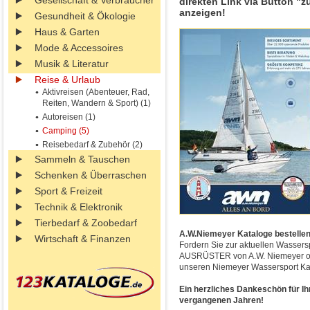
Gesellschaft & Verbraucher
direkten Link via Button "z
anzeigen!
Gesundheit & Ökologie
Haus & Garten
Mode & Accessoires
Musik & Literatur
Reise & Urlaub
Aktivreisen (Abenteuer, Rad,
Reiten, Wandern & Sport) (1)
Autoreisen (1)
Camping (5)
Reisebedarf & Zubehör (2)
Sammeln & Tauschen
Schenken & Überraschen
Sport & Freizeit
Technik & Elektronik
Tierbedarf & Zoobedarf
A.W.Niemeyer Kataloge bestellen 
Wirtschaft & Finanzen
Fordern Sie zur aktuellen Wasser
AUSRÜSTER von A.W. Niemeyer onl
unseren Niemeyer Wassersport Ka
Ein herzliches Dankeschön für Ih
vergangenen Jahren!