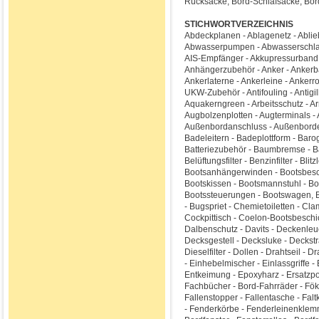
Rucksäcke, Bord-Schlafsäcke, Bor
STICHWORTVERZEICHNIS
Abdeckplanen - Ablagenetz - Ablieb
Abwasserpumpen - Abwasserschlauc
AIS-Empfänger - Akkupressurband -
Anhängerzubehör - Anker - Ankerbal
Ankerlaterne - Ankerleine - Ankerr
UKW-Zubehör - Antifouling - Antigilb
Aquakerngreen - Arbeitsschutz - Ar
Augbolzenplotten - Augterminals - 
Außenbordanschluss - Außenborder -
Badeleitern - Badeplottform - Barog
Batteriezubehör - Baumbremse - B
Belüftungsfilter - Benzinfilter - Bl
Bootsanhängerwinden - Bootsbeschi
Bootskissen - Bootsmannstuhl - Boo
Bootssteuerungen - Bootswagen, B
- Bugspriet - Chemietoiletten - Cl
Cockpittisch - Coelon-Bootsbeschi
Dalbenschutz - Davits - Deckenle
Decksgestell - Decksluke - Deckstr
Dieselfilter - Dollen - Drahtseil -
- Einhebelmischer - Einlassgriffe 
Entkeimung - Epoxyharz - Ersatzpot
Fachbücher - Bord-Fahrräder - Fök
Fallenstopper - Fallentasche - Falt
- Fenderkörbe - Fenderleinenkle