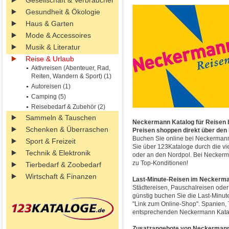
Gesellschaft & Verbraucher
Gesundheit & Ökologie
Haus & Garten
Mode & Accessoires
Musik & Literatur
Reise & Urlaub
Aktivreisen (Abenteuer, Rad,
Reiten, Wandern & Sport) (1)
Autoreisen (1)
Camping (5)
Reisebedarf & Zubehör (2)
Sammeln & Tauschen
Neckermann Katalog für Reisen b
Schenken & Überraschen
Preisen shoppen direkt über den
Buchen Sie online bei Neckermann 
Sport & Freizeit
Sie über 123Kataloge durch die v
Technik & Elektronik
oder an den Nordpol. Bei Neckerma
zu Top-Konditionen!
Tierbedarf & Zoobedarf
Wirtschaft & Finanzen
Last-Minute-Reisen im Neckerma
Städtereisen, Pauschalreisen oder
günstig buchen Sie die Last-Minu
"Link zum Online-Shop". Spanien, T
entsprechenden Neckermann Katalog
Zusatzangebote von Neckerman