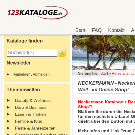
Start
FAQ
Kontakt
A
Kataloge finden
Newsletter
Sie sind hier:
Start
>
Reise & Urla
Anmelden / Abmelden
NECKERMANN - Neckerman
Themenwelten
Welt - im Online-Shop!
Beauty & Wellness
Neckermann Kataloge + Bes
Shop"!
Büro & Business
Blättern Sie durch die Neck
Essen & Trinken
für den nächsten Urlaub! Gl
Familie & Kind
direkt über den Button mit
Feste & Jahreszeiten
Mehr Infos und Link "zum O