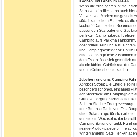
Kochen und Leben im Freien
Wenn die Arbeit getan ist, freut si
Selbstverständlich kann auch hier
Vielzahl von Marken ausgesucht w
südafrikanischem Flair, wie es die 
kochen? Dann sollten Sie einen d
passenden Gasregler und Gasflasch
perfekten Campingbedarf gehören
Camping aufs Packmaß ankommt, so
oder rollbar sein und aus leichtem
und Campingbesteck dazu ist im On
einer Campingküche zusammen mit
dem Essen lässt sich gemütlich au
als ein kühles Getränk aus der Ca
und im Onlineshop zu kaufen.
Zubehör rund ums Camping-Fahr
Apropos Strom: Die Energie sollte
besonders schönes, einsames Plät
der Steckdose am Campingplatz ab
Grundversorgung sicherstellen ka
Sichern Sie Ihre Energieversorgu
oder Brennstoffzelle von Fritz Berg
einer Solaranlage für sich arbeite
günstig ein Wechselrichter bestel
Camping-Batterie erlaubt. Rund u
riesige Produktpalette online zu
Wintercamping, Satelliten-Anlage