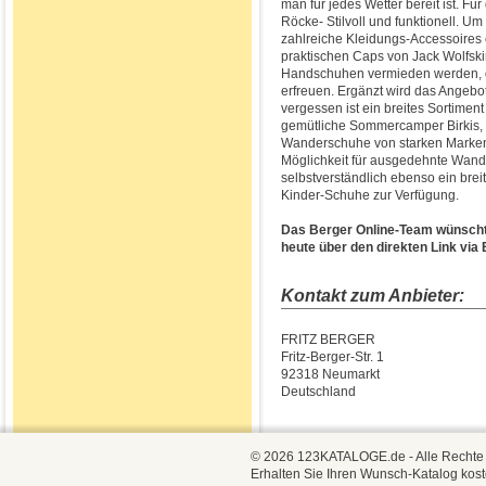
man für jedes Wetter bereit ist. F
Röcke- Stilvoll und funktionell. U
zahlreiche Kleidungs-Accessoires 
praktischen Caps von Jack Wolfsk
Handschuhen vermieden werden, 
erfreuen. Ergänzt wird das Angebo
vergessen ist ein breites Sortimen
gemütliche Sommercamper Birkis,
Wanderschuhe von starken Marken
Möglichkeit für ausgedehnte Wand
selbstverständlich ebenso ein bre
Kinder-Schuhe zur Verfügung.
Das Berger Online-Team wünscht 
heute über den direkten Link via
Kontakt zum Anbieter:
FRITZ BERGER
Fritz-Berger-Str. 1
92318 Neumarkt
Deutschland
© 2026 123KATALOGE.de - Alle Rechte vo
Erhalten Sie Ihren Wunsch-Katalog kost