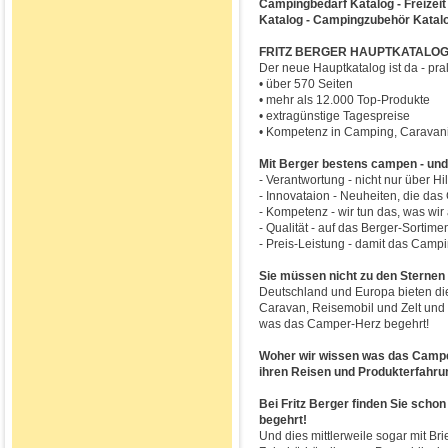
Campingbedarf Katalog - Freizeit 
Katalog - Campingzubehör Katalog
FRITZ BERGER HAUPTKATALOG
Der neue Hauptkatalog ist da - pra
• über 570 Seiten
• mehr als 12.000 Top-Produkte
• extragünstige Tagespreise
• Kompetenz in Camping, Caravani
Mit Berger bestens campen - und
- Verantwortung - nicht nur über H
- Innovataion - Neuheiten, die da
- Kompetenz - wir tun das, was wi
- Qualität - auf das Berger-Sortime
- Preis-Leistung - damit das Camp
Sie müssen nicht zu den Sternen 
Deutschland und Europa bieten die
Caravan, Reisemobil und Zelt und b
was das Camper-Herz begehrt!
Woher wir wissen was das Campe
ihren Reisen und Produkterfahru
Bei Fritz Berger finden Sie scho
begehrt!
Und dies mittlerweile sogar mit Br