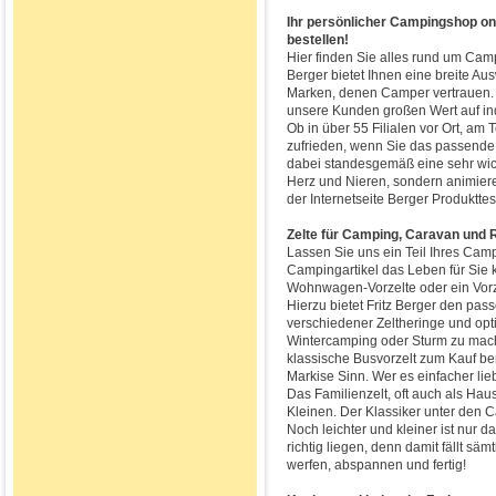
Ihr persönlicher Campingshop onli
bestellen!
Hier finden Sie alles rund um Camp
Berger bietet Ihnen eine breite 
Marken, denen Camper vertrauen. 
unsere Kunden großen Wert auf ind
Ob in über 55 Filialen vor Ort, am 
zufrieden, wenn Sie das passende 
dabei standesgemäß eine sehr wicht
Herz und Nieren, sondern animier
der Internetseite Berger Produktte
Zelte für Camping, Caravan und 
Lassen Sie uns ein Teil Ihres Cam
Campingartikel das Leben für Sie 
Wohnwagen-Vorzelte oder ein Vorze
Hierzu bietet Fritz Berger den pa
verschiedener Zeltheringe und opt
Wintercamping oder Sturm zu mac
klassische Busvorzelt zum Kauf ber
Markise Sinn. Wer es einfacher li
Das Familienzelt, oft auch als Haus
Kleinen. Der Klassiker unter den C
Noch leichter und kleiner ist nur d
richtig liegen, denn damit fällt sä
werfen, abspannen und fertig!