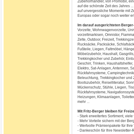
Zubehörhändler, von Promobil, ein
auf die schönste Zeit des Jahres ...
auf unvergessliche Momente mit Z
Europas oder sogar noch weiter ent
Im darauf ausgerichteten Berger-
Vorzelte, Wohnwagenvorzelte, Unive
vorzeltmarkisen, Omnistor, Fiamma
Zelte, Outdoor, Freizeit, Trekkingz
Rucksäcke, Packsäcke, Schlafsäcke
Fußteile, Liegen, Faltmöbel, Häng
Möbelzubehör, Haushalt, Gasgrills,
Trekkingkocher und Zubehör, Einb
Geschirr, Trinken, Haushaltshelfe
Elektro, Sat-Anlagen, Antennen, S
Rückfahrsysteme, Campingtechnik,
Beleuchtung, Trekkingkocher und 
Bootszubehör, Reiselliteratur, S
Mückenschutz, Stühle, Liegen, Tisch
Rückfahrsysteme, Navigationssyst
Heizungen, Klimaanlagen, Toilett
mehr ...
Mit Fritz-Berger bleiben für Frei
- Stark erweitertes Sortiment, viel
- Mehr Vorteile sichern mit der Be
- Wertvolle Prämienpakete für Ihr
- Dankeschön für Ihre Newsletter-