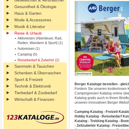
Gesellschaft & Verbraucher
Gesundheit & Ökologie
Haus & Garten
Mode & Accessoires
Musik & Literatur
Reise & Urlaub
Aktivreisen (Abenteuer, Rad,
Reiten, Wandern & Sport) (1)
Autoreisen (1)
Camping (5)
Reisebedarf & Zubehör (2)
Sammeln & Tauschen
Schenken & Überraschen
Sport & Freizeit
Berger Kataloge bestellen - gleic
Technik & Elektronik
Fordern Sie unseren kostenlosen 
Tierbedarf & Zoobedarf
Campingreisen Katalog online übe
Katalog gratis auch in Ihrem Brie
Wirtschaft & Finanzen
unseren innovativen Berger Webs
Camping Katalog - Freizeit Katal
Hobby Katalog - Reisebedarf Kat
Katalog - Trekking Katalog - Boot
- Zeltzubehör Katalog - Freizeitb