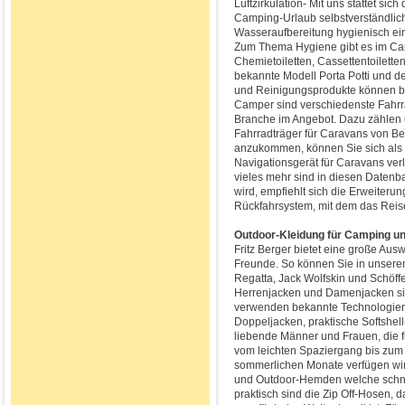
Luftzirkulation- Mit uns stattet si
Camping-Urlaub selbstverständlich
Wasseraufbereitung hygienisch ein
Zum Thema Hygiene gibt es im Ca
Chemietoiletten, Cassettentoilette
bekannte Modell Porta Potti und d
und Reinigungsprodukte können bei
Camper sind verschiedenste Fahr
Branche im Angebot. Dazu zählen 
Fahrradträger für Caravans von Ber
anzukommen, können Sie sich als
Navigationsgerät für Caravans ver
vieles mehr sind in diesen Daten
wird, empfiehlt sich die Erweiteru
Rückfahrsystem, mit dem das Reis
Outdoor-Kleidung für Camping und
Fritz Berger bietet eine große Au
Freunde. So können Sie in unser
Regatta, Jack Wolfskin und Schöff
Herrenjacken und Damenjacken si
verwenden bekannte Technologien
Doppeljacken, praktische Softshell
liebende Männer und Frauen, die f
vom leichten Spaziergang bis zum O
sommerlichen Monate verfügen wir
und Outdoor-Hemden welche schnel
praktisch sind die Zip Off-Hosen,