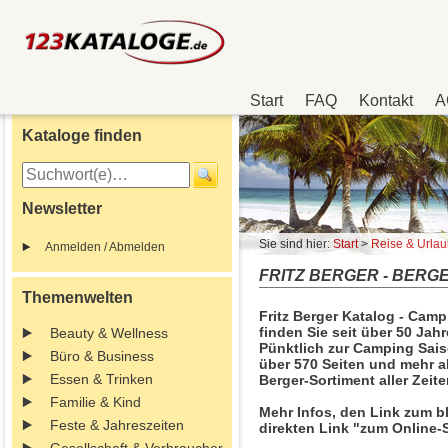
Start
FAQ
Kontakt
A
Kataloge finden
Newsletter
Sie sind hier:
Start
>
Reise & Urla
Anmelden / Abmelden
FRITZ BERGER - BERGER
Themenwelten
Fritz Berger Katalog - Campi
finden Sie seit über 50 Jah
Beauty & Wellness
Pünktlich zur Camping Saiso
Büro & Business
über 570 Seiten und mehr a
Essen & Trinken
Berger-Sortiment aller Zeit
Familie & Kind
Mehr Infos, den Link zum b
Feste & Jahreszeiten
direkten Link "zum Online-S