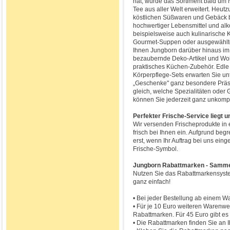
hat, wurde das Sortiment bald um
Tee aus aller Welt erweitert. Heut
köstlichen Süßwaren und Gebäck b
hochwertiger Lebensmittel und alk
beispielsweise auch kulinarische K
Gourmet-Suppen oder ausgewählte
Ihnen Jungborn darüber hinaus im
bezaubernde Deko-Artikel und Wo
praktisches Küchen-Zubehör. Edl
Körperpflege-Sets erwarten Sie unt
„Geschenke" ganz besondere Präse
gleich, welche Spezialitäten oder
können Sie jederzeit ganz unkompli
Perfekter Frische-Service liegt 
Wir versenden Frischeprodukte in 
frisch bei Ihnen ein. Aufgrund begr
erst, wenn Ihr Auftrag bei uns ein
Frische-Symbol.
Jungborn Rabattmarken - Sammel
Nutzen Sie das Rabattmarkensyst
ganz einfach!
• Bei jeder Bestellung ab einem W
• Für je 10 Euro weiteren Warenwer
Rabattmarken. Für 45 Euro gibt es
• Die Rabattmarken finden Sie an 