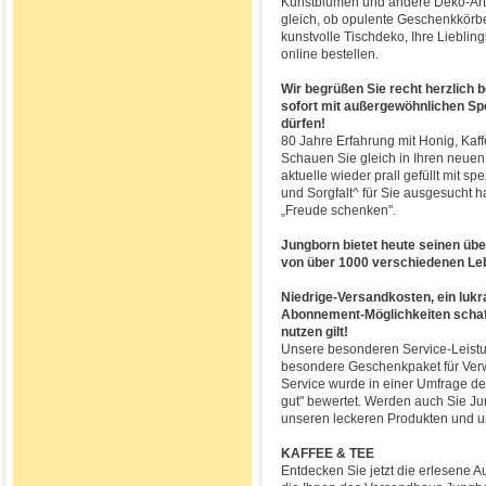
Kunstblumen und andere Deko-Arti
gleich, ob opulente Geschenkkörbe
kunstvolle Tischdeko, Ihre Lieblin
online bestellen.
Wir begrüßen Sie recht herzlich 
sofort mit außergewöhnlichen Sp
dürfen!
80 Jahre Erfahrung mit Honig, Ka
Schauen Sie gleich in Ihren neuen 
aktuelle wieder prall gefüllt mit sp
und Sorgfalt^ für Sie ausgesucht 
„Freude schenken".
Jungborn bietet heute seinen üb
von über 1000 verschiedenen Le
Niedrige-Versandkosten, ein luk
Abonnement-Möglichkeiten schaffen
nutzen gilt!
Unsere besonderen Service-Leist
besondere Geschenkpaket für Verw
Service wurde in einer Umfrage d
gut" bewertet. Werden auch Sie J
unseren leckeren Produkten und 
KAFFEE & TEE
Entdecken Sie jetzt die erlesene A