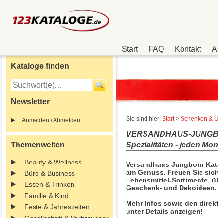
Start
FAQ
Kontakt
A
Kataloge finden
Newsletter
Sie sind hier:
Start
>
Schenken & Ü
Anmelden / Abmelden
VERSANDHAUS-JUNGBORN
Themenwelten
Spezialitäten - jeden Mo
Beauty & Wellness
Versandhaus Jungborn Katal
am Genuss. Freuen Sie sic
Büro & Business
Lebensmittel-Sortimente, ü
Essen & Trinken
Geschenk- und Dekoideen. 
Familie & Kind
Mehr Infos sowie den direk
Feste & Jahreszeiten
unter Details anzeigen!