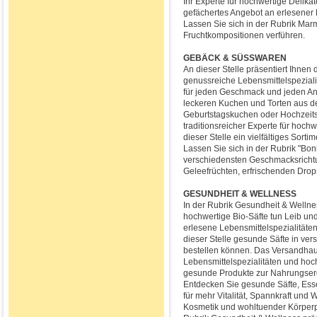
Ihr Experte für hochwertige Delikat
gefächertes Angebot an erlesener M
Lassen Sie sich in der Rubrik Marm
Fruchtkompositionen verführen.
GEBÄCK & SÜSSWAREN
An dieser Stelle präsentiert Ihnen 
genussreiche Lebensmittelspeziali
für jeden Geschmack und jeden Anl
leckeren Kuchen und Torten aus d
Geburtstagskuchen oder Hochzeitst
traditionsreicher Experte für hochw
dieser Stelle ein vielfältiges Sor
Lassen Sie sich in der Rubrik "Bo
verschiedensten Geschmacksricht
Geleefrüchten, erfrischenden Drop
GESUNDHEIT & WELLNESS
In der Rubrik Gesundheit & Wellne
hochwertige Bio-Säfte tun Leib und
erlesene Lebensmittelspezialitäte
dieser Stelle gesunde Säfte in ve
bestellen können. Das Versandhaus
Lebensmittelspezialitäten und hoch
gesunde Produkte zur Nahrungserg
Entdecken Sie gesunde Säfte, Ess
für mehr Vitalität, Spannkraft und 
Kosmetik und wohltuender Körperp