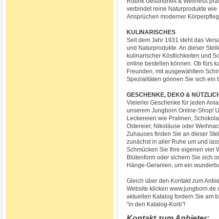
Rubrik Gesundheit & Wellness prä
verbindet reine Naturprodukte wie
Ansprüchen moderner Körperpfleg
KULINARISCHES
Seit dem Jahr 1931 steht das Vers
und Naturprodukte. An dieser Stell
kulinarischer Köstlichkeiten und 
online bestellen können. Ob fürs ka
Freunden, mit ausgewähltem Schin
Spezialitäten gönnen Sie sich ei
GESCHENKE, DEKO & NÜTZLIC
Vielerlei Geschenke für jeden Anl
unserem Jungborn Online-Shop! Unt
Leckereien wie Pralinen, Schokol
Ostereier, Nikoläuse oder Weihna
Zuhauses finden Sie an dieser Ste
zunächst in aller Ruhe um und lass
Schmücken Sie Ihre eigenen vier 
Blütenform oder sichern Sie sich 
Hänge-Geranien, um ein wunderba
Gleich über den Kontakt zum Anbie
Website klicken www.jungborn.de o
aktuellen Katalog fordern Sie am b
"in den Katalog-Korb"!
Kontakt zum Anbieter: