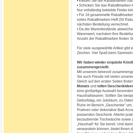
• Kleben Sie die Rabattmarken nac
• Schicken Sie das Rabattmarken-He
Nur vollständig beklebte Felder k
• Für 18 gesammelte Rabattmarken 
volles Rabattmarken-Heft (50 Raba
nächsten Bestellung verrechnet.
• Da die Warenbestände abweiche
Warenwert, nachdem Ihre Bestellun
Anzahl der Rabattmarken finden Si
Für viele ausgewählte Artikel gibt
Zeichen. Viel Spaß beim Sammeln
Wir haben wieder exquisite Köstli
zusammengestellt:
Mit unserem liebevoll zusammenge
Sie auch Freude mit vielen unserer
Gleich auf den ersten Seiten finde
Monats
und
tollen Geschenkidee
eine großartige Auswahl besonder
Haushaltswaren. Sollten Sie beisp
Geburtstag, ein Jubiläum, zu Oster
Ruhe im Bereich „Geschenke“ um, 
Pralinen oder dekorative Bad-Acces
passendes Geschenk. Allerlei prak
bezaubernde Tischwäsche sowie za
„Haushalt“ für Sie bereit. Und dami
verwandeln können, bietet Ihnen d