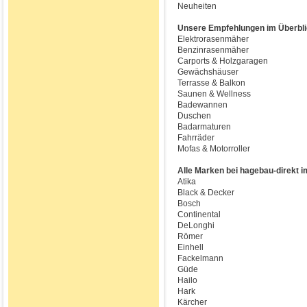
Neuheiten
Unsere Empfehlungen im Überbli
Elektrorasenmäher
Benzinrasenmäher
Carports & Holzgaragen
Gewächshäuser
Terrasse & Balkon
Saunen & Wellness
Badewannen
Duschen
Badarmaturen
Fahrräder
Mofas & Motorroller
Alle Marken bei hagebau-direkt i
Atika
Black & Decker
Bosch
Continental
DeLonghi
Römer
Einhell
Fackelmann
Güde
Hailo
Hark
Kärcher