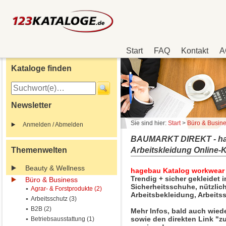
Start
FAQ
Kontakt
A
Kataloge finden
Newsletter
Sie sind hier:
Start
>
Büro & Busin
Anmelden / Abmelden
BAUMARKT DIREKT - hage
Themenwelten
Arbeitskleidung Online-
Beauty & Wellness
hagebau Katalog workwear a
Trendig + sicher gekleidet 
Büro & Business
Sicherheitsschuhe, nützlic
Agrar- & Forstprodukte (2)
Arbeitsbekleidung, Arbeits
Arbeitsschutz (3)
B2B (2)
Mehr Infos, bald auch wied
sowie den direkten Link "z
Betriebsausstattung (1)