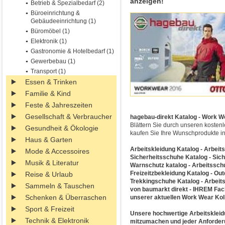
anzeigen!
Betrieb & Spezialbedarf (2)
Büroeinrichtung &
Gebäudeeinrichtung (1)
Büromöbel (1)
Elektronik (1)
Gastronomie & Hotelbedarf (1)
Gewerbebau (1)
Transport (1)
Essen & Trinken
Familie & Kind
Feste & Jahreszeiten
Gesellschaft & Verbraucher
hagebau-direkt Katalog - Work We
Blättern Sie durch unseren kosten
Gesundheit & Ökologie
kaufen Sie Ihre Wunschprodukte i
Haus & Garten
Arbeitskleidung Katalog - Arbeit
Mode & Accessoires
Sicherheitsschuhe Katalog - Sich
Musik & Literatur
Warnschutz katalog - Arbeitsschu
Freizeitzbekleidung Katalog - Ou
Reise & Urlaub
Trekkingschuhe Katalog - Arbeit
Sammeln & Tauschen
von baumarkt direkt - IHREM Fach
Schenken & Überraschen
unserer aktuellen Work Wear Kol
Sport & Freizeit
Unsere hochwertige Arbeitskleidu
Technik & Elektronik
mitzumachen und jeder Anforderu