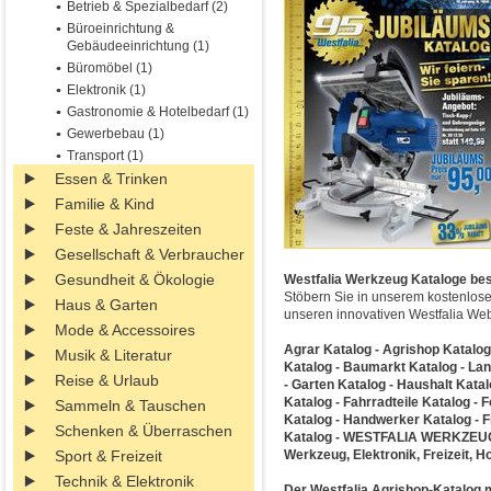
Betrieb & Spezialbedarf (2)
Büroeinrichtung &
Gebäudeeinrichtung (1)
Büromöbel (1)
Elektronik (1)
Gastronomie & Hotelbedarf (1)
Gewerbebau (1)
Transport (1)
Essen & Trinken
Familie & Kind
Feste & Jahreszeiten
Gesellschaft & Verbraucher
Gesundheit & Ökologie
Westfalia Werkzeug Kataloge best
Stöbern Sie in unserem kostenlose
Haus & Garten
unseren innovativen Westfalia Web
Mode & Accessoires
Agrar Katalog - Agrishop Katalo
Musik & Literatur
Katalog - Baumarkt Katalog - Land
Reise & Urlaub
- Garten Katalog - Haushalt Kata
Katalog - Fahrradteile Katalog - 
Sammeln & Tauschen
Katalog - Handwerker Katalog - F
Schenken & Überraschen
Katalog - WESTFALIA WERKZEUG 
Sport & Freizeit
Werkzeug, Elektronik, Freizeit, 
Technik & Elektronik
Der Westfalia Agrishop-Katalog m