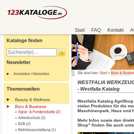
Start
FAQ
Kontakt
A
Kataloge finden
Newsletter
Sie sind hier:
Start
>
Büro & Busin
Anmelden / Abmelden
WESTFALIA WERKZEUG 
Themenwelten
- Westfalia Katalog
Beauty & Wellness
Westfalia Katalog AgriShop 
vielen Produkten für die m
Büro & Business
Maschinenpark, Haus und H
Agrar- & Forstprodukte (2)
Arbeitsschutz (3)
Mehr Infos sowie den direk
B2B (2)
Shop" finden Sie auch unte
Betriebsausstattung (1)