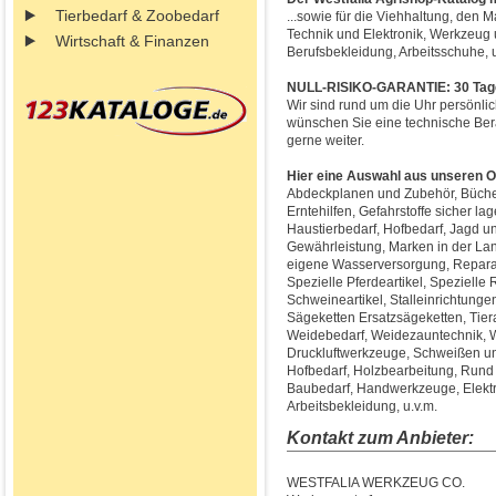
Tierbedarf & Zoobedarf
...sowie für die Viehhaltung, den
Technik und Elektronik, Werkzeug
Wirtschaft & Finanzen
Berufsbekleidung, Arbeitsschuhe, u
NULL-RISIKO-GARANTIE: 30 Tage 
Wir sind rund um die Uhr persönlic
wünschen Sie eine technische Bera
gerne weiter.
Hier eine Auswahl aus unseren O
Abdeckplanen und Zubehör, Bücher
Erntehilfen, Gefahrstoffe sicher l
Haustierbedarf, Hofbedarf, Jagd u
Gewährleistung, Marken in der Lan
eigene Wasserversorgung, Reparat
Spezielle Pferdeartikel, Spezielle R
Schweineartikel, Stalleinrichtunge
Sägeketten Ersatzsägeketten, Tiera
Weidebedarf, Weidezauntechnik, W
Druckluftwerkzeuge, Schweißen un
Hofbedarf, Holzbearbeitung, Rund 
Baubedarf, Handwerkzeuge, Elektrik
Arbeitsbekleidung, u.v.m.
Kontakt zum Anbieter:
WESTFALIA WERKZEUG CO.