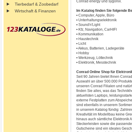
Conrad energy und sygonix.
Tierbedarf & Zoobedarf
Wirtschaft & Finanzen
Im Katalog finden Sie folgende B
• Computer, Apple, Büro
• Unterhaltungselektronik
• Sound'n'Light
• Kfz, Navigation, CarHIFI
• Kommunikation
• Haustechnik
• Licht
• Akkus, Batterien, Ladegeräte
• Hobby
• Werkzeug, Löttechnik
• Elektronik, Messtechnik
Conrad Online Shop für Elektroni
Seit 90 Jahren bietet Ihnen Conrad
Auswahl an über 500.000 Produkte
unseren Conrad Filialen und natür
finden Sie alles, was das Technikh
aktuellsten Laptops, leistungsstar
externe Festplatten zum Abspeiche
sind ebenfalls in unserem Sortime
in unserem Katalog fündig: Zahlrei
Kreativität im Modellbau keine Gr
hinaus auch sämtliche Elektronik 
Steckerleisten sowie die passend
Gutscheine sind ein ideales Gesch