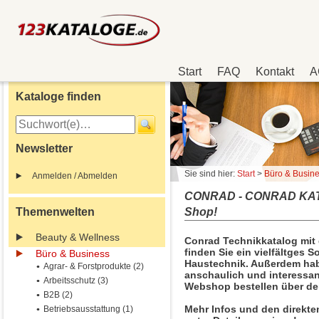
Start
FAQ
Kontakt
A
Kataloge finden
Newsletter
Sie sind hier:
Start
>
Büro & Busin
Anmelden / Abmelden
CONRAD - CONRAD KATA
Themenwelten
Shop!
Beauty & Wellness
Conrad Technikkatalog mit
finden Sie ein vielfältges 
Büro & Business
Haustechnik. Außerdem habe
Agrar- & Forstprodukte (2)
anschaulich und interessant
Arbeitsschutz (3)
Webshop bestellen über de
B2B (2)
Mehr Infos und den direkte
Betriebsausstattung (1)