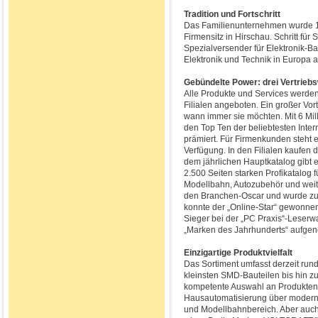
Tradition und Fortschritt
Das Familienunternehmen wurde 19
Firmensitz in Hirschau. Schritt fü
Spezialversender für Elektronik-Ba
Elektronik und Technik in Europa 
Gebündelte Power: drei Vertriebs
Alle Produkte und Services werden
Filialen angeboten. Ein großer Vor
wann immer sie möchten. Mit 6 Mil
den Top Ten der beliebtesten Inte
prämiert. Für Firmenkunden steht 
Verfügung. In den Filialen kaufen
dem jährlichen Hauptkatalog gibt
2.500 Seiten starken Profikatalog
Modellbahn, Autozubehör und weit
den Branchen-Oscar und wurde zum
konnte der „Online-Star“ gewonne
Sieger bei der „PC Praxis“-Leserwa
„Marken des Jahrhunderts“ aufg
Einzigartige Produktvielfalt
Das Sortiment umfasst derzeit rund
kleinsten SMD-Bauteilen bis hin 
kompetente Auswahl an Produkten 
Hausautomatisierung über modern
und Modellbahnbereich. Aber auch 