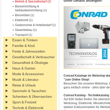
unter Details anzeigen!
Betrieb & Spezialbedarf (2)
Büroeinrichtung &
Gebäudeeinrichtung (1)
Büromöbel (1)
Elektronik (1)
Gastronomie & Hotelbedarf (1)
Gewerbebau (1)
Transport (1)
Essen & Trinken
Familie & Kind
Feste & Jahreszeiten
Gesellschaft & Verbraucher
Gesundheit & Ökologie
Haus & Garten
Mode & Accessoires
Conrad Kataloge im Webshop durch
Musik & Literatur
"zum Online Shop!
Besuchen Sie unseren Webshop, blä
Reise & Urlaub
ganz einfach online - alles über d
Sammeln & Tauschen
Conrad Katalog - Technikkatalog
Schenken & Überraschen
Auf 936 Seiten finden Sie übersicht
Sport & Freizeit
Werkzeug, Elektronik, Messtechnik
starken Exklusivmarken für Werks
Technik & Elektronik