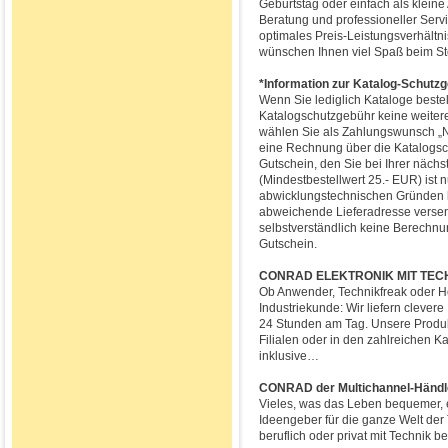
Geburtstag oder einfach als klein
Beratung und professioneller Servi
optimales Preis-Leistungsverhältn
wünschen Ihnen viel Spaß beim S
*Information zur Katalog-Schutz
Wenn Sie lediglich Kataloge bestel
Katalogschutzgebühr keine weiter
wählen Sie als Zahlungswunsch „Na
eine Rechnung über die Katalogsc
Gutschein, den Sie bei Ihrer näch
(Mindestbestellwert 25.- EUR) ist 
abwicklungstechnischen Gründen k
abweichende Lieferadresse versend
selbstverständlich keine Berechnu
Gutschein.
CONRAD ELEKTRONIK MIT TECHN
Ob Anwender, Technikfreak oder H
Industriekunde: Wir liefern clever
24 Stunden am Tag. Unsere Produkt
Filialen oder in den zahlreichen 
inklusive…
CONRAD der Multichannel-Händle
Vieles, was das Leben bequemer, ef
Ideengeber für die ganze Welt der T
beruflich oder privat mit Technik b