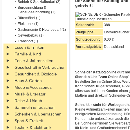
Der Schneider Katalog und
Betrieb & Spezialbedarf (2)
geliefert!
Büroeinrichtung &
Gebäudeeinrichtung (1)
Büromöbel (1)
Elektronik (1)
Seitenzahl:
388
Gastronomie & Hotelbedarf (1)
Zielgruppe:
Endverbraucher
Gewerbebau (1)
Schutzgebühr:
0,00 €
Transport (1)
Versandgebiet:
Deutschland
Essen & Trinken
Familie & Kind
Feste & Jahreszeiten
Gesellschaft & Verbraucher
Schneider Katalog online durchbl
Gesundheit & Ökologie
über den Link "zum Online Shop"
Haus & Garten
Bestellen Sie im Online Shop We
Konditionen! Kugelschreiber, T-Sh
Mode & Accessoires
alles was bei Ihren Kunden einen g
Musik & Literatur
blättern und direkt im Schneider-
Reise & Urlaub
Schneider steht für Werbegeschen
Sammeln & Tauschen
Kleine Aufmerksamkeiten machen Ih
Schenken & Überraschen
erfolgreichen Kundenbindung! Nütz
Kunden, sie unterstützen auch di
Sport & Freizeit
Bei Schneider finden Sie Werbearti
Technik & Elektronik
für Klein- und Großunternehmen! E