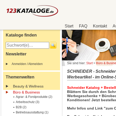
Start
FAQ
Kontakt
A
Kataloge finden
Newsletter
Sie sind hier:
Start
>
Büro & Busin
Anmelden / Abmelden
SCHNEIDER - Schneider Ka
Themenwelten
Werbeartikel - im Online
Beauty & Wellness
Schneider Katalog + Beste
Blättern Sie durch den Sch
Büro & Business
Werbegeschenke + Bürobeda
Agrar- & Forstprodukte (2)
Konditionen! Jetzt bestell
Arbeitsschutz (3)
B2B (2)
Mehr Infos und Link "zum O
Betriebsausstattung (1)