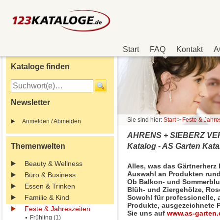
Start
FAQ
Kontakt
A
Kataloge finden
Newsletter
Sie sind hier:
Start
>
Feste & Jahre
Anmelden / Abmelden
AHRENS + SIEBERZ VER
Themenwelten
Katalog - AS Garten Kata
Beauty & Wellness
Alles, was das Gärtnerherz 
Auswahl an Produkten rund
Büro & Business
Ob Balkon- und Sommerblu
Essen & Trinken
Blüh- und Ziergehölze, Ros
Familie & Kind
Sowohl für professionelle, 
Produkte, ausgezeichnete P
Feste & Jahreszeiten
Sie uns auf
www.as-garten.
Frühling (1)