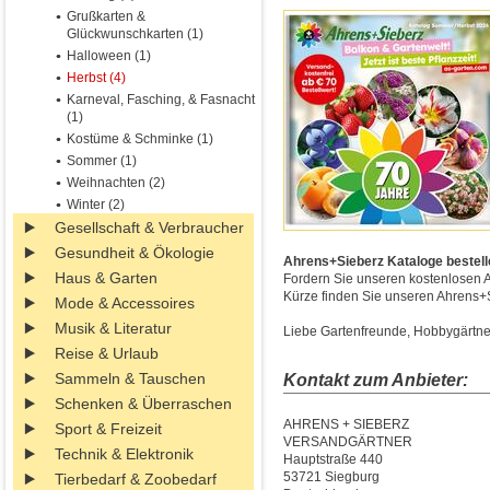
Grußkarten &
Glückwunschkarten (1)
Halloween (1)
Herbst (4)
Karneval, Fasching, & Fasnacht
(1)
Kostüme & Schminke (1)
Sommer (1)
Weihnachten (2)
Winter (2)
Gesellschaft & Verbraucher
Gesundheit & Ökologie
Ahrens+Sieberz Kataloge bestelle
Haus & Garten
Fordern Sie unseren kostenlosen 
Kürze finden Sie unseren Ahrens+Si
Mode & Accessoires
Musik & Literatur
Liebe Gartenfreunde, Hobbygärtner 
Reise & Urlaub
Sammeln & Tauschen
Kontakt zum Anbieter:
Schenken & Überraschen
AHRENS + SIEBERZ
Sport & Freizeit
VERSANDGÄRTNER
Technik & Elektronik
Hauptstraße 440
53721 Siegburg
Tierbedarf & Zoobedarf