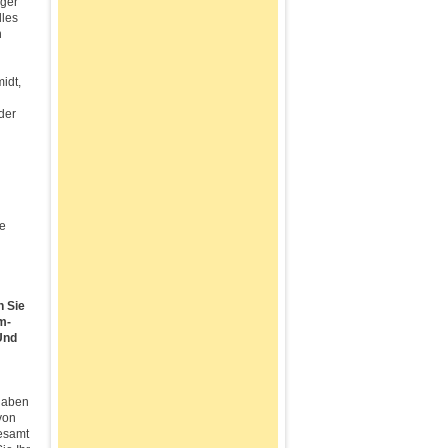
ger
lles
n
idt,
der
ie
n Sie
m-
Und
sgaben
von
gesamt