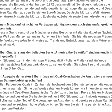
n, Münzensammeln und Gold- und Silberanlage. Die Plattform vereinigt die
tenz, die Emporium Hamburgseit 1972 gesammelt hat. So ist gesichert, dass die
n dauerhaft wechselnde und außergewöhnlich günstige Münzangebote und Deals
ktiven Rabatten aus den Bereichen Euro-Münzen, Deutsche Münzen, Weltmünzen,
emünzen, Historische Münzen, Edelmetalle, Zubehör sowie Sammelsysteme erhal
inem Münzkauf ist nicht nur Vertrauen wichtig, sondern auch eine umfangreiche
enntnis!
iesem Grund versorgt der Münzkurier seine Besucher mit ständig aktuellen Nachri
er Welt des Münzensammelns. Auf einen Blick finden Sie hier die neuesten Prägu
ller Welt sowie aktuelle Hinweise auf Trends und Entwicklungen auf dem Münz- un
etallmarkt.
ilber-Quarters aus der beliebten Serie „America the Beautiful“ sind nun endlich
ingetroffen!
en Silbermünzen in der höchsten Prägequalität - Polierte Platte - sind fünf neue
lreich gestaltete Nationalpark-Motive zu sehen. Greifen Sie schnell zu und bestelle
 Ihren Silber-Satz.
er Ausgabe der ersten Silbermünze mit Opal-Kern, haben die Australier ein neu
en Sammelgebiet geschaffen!
dlen Farben des Opals im Zentrum der hochwertigen Silbermünze lassen die Auge
chter im wahrsten Sinne des Wortes strahlen. Heute können wir Ihnen die schon fün
rmünze mit Opal-Kern „Tasmanischer Teufel“ zum günstigen Preis anbieten. Nutzen
Chance und bestellen Sie heute die auf nur 8.000 Silbermünzen limitierte Ausgabe 
 „Tasmanischer Teufel“. Die vergangenen Ausgaben sind bereits zu echten Raritä
den und verzeichnen hohe Wertzuwächse. Sichern Sie sich Ihre persönliche Aus
mporium-Merkator!