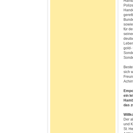
Hambu
Poliz
Hande
geret
Bunde
sowie
für d
seinen
deuts
Leben
gold- 
Sonde
Sonde
Beste
sich 
Freun
Achim
Empor
ein l
Hambu
das z
Will
Der a
und K
St. H