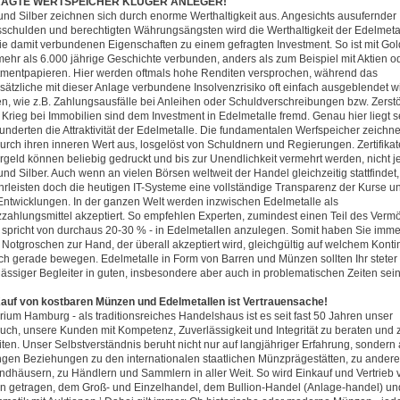
AGTE WERTSPEICHER KLUGER ANLEGER!
und Silber zeichnen sich durch enorme Werthaltigkeit aus. Angesichts ausufernder
sschulden und berechtigten Währungsängsten wird die Werthaltigkeit der Edelmeta
ie damit verbundenen Eigenschaften zu einem gefragten Investment. So ist mit Gol
mehr als 6.000 jährige Geschichte verbunden, anders als zum Beispiel mit Aktien o
tmentpapieren. Hier werden oftmals hohe Renditen versprochen, während das
sätzliche mit dieser Anlage verbundene Insolvenzrisiko oft einfach ausgeblendet wi
en, wie z.B. Zahlungsausfälle bei Anleihen oder Schuldverschreibungen bzw. Zerst
 Krieg bei Immobilien sind dem Investment in Edelmetalle fremd. Genau hier liegt s
underten die Attraktivität der Edelmetalle. Die fundamentalen Werfspeicher zeichn
durch ihren inneren Wert aus, losgelöst von Schuldnern und Regierungen. Zertifika
rgeld können beliebig gedruckt und bis zur Unendlichkeit vermehrt werden, nicht 
und Silber. Auch wenn an vielen Börsen weltweit der Handel gleichzeitig stattfindet,
rleisten doch die heutigen IT-Systeme eine vollständige Transparenz der Kurse u
 Entwicklungen. In der ganzen Welt werden inzwischen Edelmetalle als
zzahlungsmittel akzeptiert. So empfehlen Experten, zumindest einen Teil des Ver
 spricht von durchaus 20-30 % - in Edelmetallen anzulegen. Somit haben Sie imme
 Notgroschen zur Hand, der überall akzeptiert wird, gleichgültig auf welchem Konti
ich gerade bewegen. Edelmetalle in Form von Barren und Münzen sollten Ihr steter
lässiger Begleiter in guten, insbesondere aber auch in problematischen Zeiten sein
auf von kostbaren Münzen und Edelmetallen ist Vertrauensache!
ium Hamburg - als traditionsreiches Handelshaus ist es seit fast 50 Jahren unser
uch, unsere Kunden mit Kompetenz, Zuverlässigkeit und Integrität zu beraten und 
iten. Unser Selbstverständnis beruht nicht nur auf langjähriger Erfahrung, sondern
ngen Beziehungen zu den internationalen staatlichen Münzprägestätten, zu ander
ndhäusern, zu Händlern und Sammlern in aller Weit. So wird Einkauf und Vertrieb 
n getragen, dem Groß- und Einzelhandel, dem Bullion-Handel (Anlage-handel) un