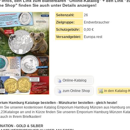
 Infos, den Link zum blätterbaren "Online-Katalog" + den Link "
ne Shop" finden Sie auch unter Details anzeigen!
Seitenzahl:
26
Zielgruppe:
Endverbraucher
Schutzgebühr:
0,00 €
Versandgebiet:
Europa rest
Online-Katalog
zum Online Shop
in den Katalog-
ium Hamburg Kataloge bestellen - Münzkurier bestellen - gleich heute!
rn Sie unseren kostenlosen Katalog Emporium Hamburg Münzen aus Hamburg on
123Kataloge an und in Kürze finden Sie unseren Emporium Hamburg Münzen Kata
 auch in Ihrem Briefkasten!
INATION - GOLD & SILBER