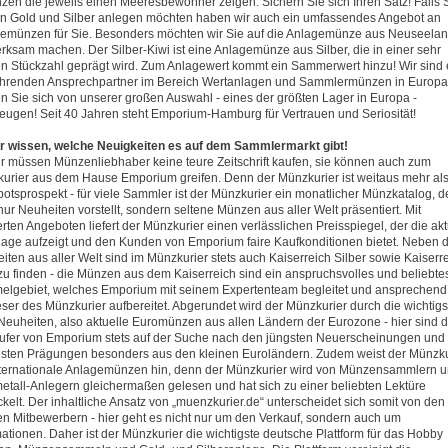
zen die jeweils einen Meeresbewohner zeigen. Sichern Sie sich Ihren Satz! Falls S
in Gold und Silber anlegen möchten haben wir auch ein umfassendes Angebot an
emünzen für Sie. Besonders möchten wir Sie auf die Anlagemünze aus Neuseela
rksam machen. Der Silber-Kiwi ist eine Anlagemünze aus Silber, die in einer sehr
en Stückzahl geprägt wird. Zum Anlagewert kommt ein Sammerwert hinzu! Wir sind 
ührenden Ansprechpartner im Bereich Wertanlagen und Sammlermünzen in Europa
n Sie sich von unserer großen Auswahl - eines der größten Lager in Europa -
eugen! Seit 40 Jahren steht Emporium-Hamburg für Vertrauen und Seriosität!
 wissen, welche Neuigkeiten es auf dem Sammlermarkt gibt!
r müssen Münzenliebhaber keine teure Zeitschrift kaufen, sie können auch zum
urier aus dem Hause Emporium greifen. Denn der Münzkurier ist weitaus mehr als
otsprospekt - für viele Sammler ist der Münzkurier ein monatlicher Münzkatalog, d
nur Neuheiten vorstellt, sondern seltene Münzen aus aller Welt präsentiert. Mit
rten Angeboten liefert der Münzkurier einen verlässlichen Preisspiegel, der die akt
lage aufzeigt und den Kunden von Emporium faire Kaufkonditionen bietet. Neben 
iten aus aller Welt sind im Münzkurier stets auch Kaiserreich Silber sowie Kaiserr
zu finden - die Münzen aus dem Kaiserreich sind ein anspruchsvolles und beliebte
lgebiet, welches Emporium mit seinem Expertenteam begleitet und ansprechend 
eser des Münzkurier aufbereitet. Abgerundet wird der Münzkurier durch die wichtig
Neuheiten, also aktuelle Euromünzen aus allen Ländern der Eurozone - hier sind d
ufer von Emporium stets auf der Suche nach den jüngsten Neuerscheinungen und
nsten Prägungen besonders aus den kleinen Euroländern. Zudem weist der Münzku
nternationale Anlagemünzen hin, denn der Münzkurier wird von Münzensammlern 
etall-Anlegern gleichermaßen gelesen und hat sich zu einer beliebten Lektüre
ckelt. Der inhaltliche Ansatz von „muenzkurier.de“ unterscheidet sich somit von den
en Mitbewerbern - hier geht es nicht nur um den Verkauf, sondern auch um
mationen. Daher ist der Münzkurier die wichtigste deutsche Plattform für das Hobby