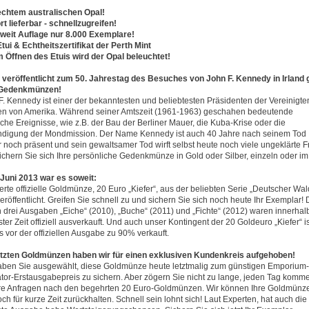
 echtem australischen Opal!
rt lieferbar - schnellzugreifen!
tweit Auflage nur 8.000 Exemplare!
 Etui & Echtheitszertifikat der Perth Mint
m Öffnen des Etuis wird der Opal beleuchtet!
d veröffentlicht zum 50. Jahrestag des Besuches von John F. Kennedy in Irland 
 Gedenkmünzen!
F. Kennedy ist einer der bekanntesten und beliebtesten Präsidenten der Vereinigte
en von Amerika. Während seiner Amtszeit (1961-1963) geschahen bedeutende
ische Ereignisse, wie z.B. der Bau der Berliner Mauer, die Kuba-Krise oder die
digung der Mondmission. Der Name Kennedy ist auch 40 Jahre nach seinem Tod
 noch präsent und sein gewaltsamer Tod wirft selbst heute noch viele ungeklärte 
Sichern Sie sich Ihre persönliche Gedenkmünze in Gold oder Silber, einzeln oder im
Juni 2013 war es soweit:
ierte offizielle Goldmünze, 20 Euro „Kiefer“, aus der beliebten Serie „Deutscher Wal
eröffentlicht. Greifen Sie schnell zu und sichern Sie sich noch heute Ihr Exemplar! 
n drei Ausgaben „Eiche“ (2010), „Buche“ (2011) und „Fichte“ (2012) waren innerhal
ter Zeit offiziell ausverkauft. Und auch unser Kontingent der 20 Goldeuro „Kiefer“ is
s vor der offiziellen Ausgabe zu 90% verkauft.
etzten Goldmünzen haben wir für einen exklusiven Kundenkreis aufgehoben!
aben Sie ausgewählt, diese Goldmünze heute letztmalig zum günstigen Emporium-
tor-Erstausgabepreis zu sichern. Aber zögern Sie nicht zu lange, jeden Tag komm
re Anfragen nach den begehrten 20 Euro-Goldmünzen. Wir können Ihre Goldmünz
ch für kurze Zeit zurückhalten. Schnell sein lohnt sich! Laut Experten, hat auch die