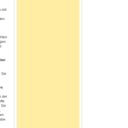
 mit
ten.
chten
ngen
d
 bei
n Sie
es
n der
fte
 Sie
1
ten
gabe