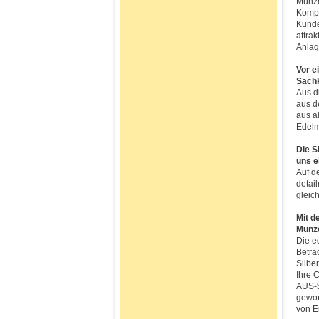
Münze
Kompe
Kunde
attra
Anlag
Vor e
Sachk
Aus d
aus d
aus a
Edelm
Die S
uns e
Auf d
detai
gleich
Mit d
Münz
Die e
Betra
Silbe
Ihre 
AUS-$
gewor
von E