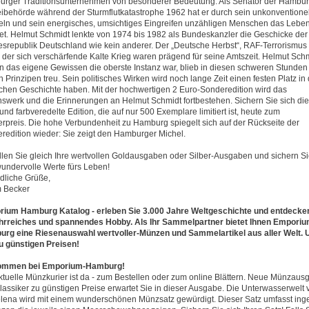
rger Traditionsunternehmen von besonderer Bedeutung. Als Senator der Hambur
eibehörde während der Sturmflutkatastrophe 1962 hat er durch sein unkonventione
ln und sein energisches, umsichtiges Eingreifen unzähligen Menschen das Lebe
tet. Helmut Schmidt lenkte von 1974 bis 1982 als Bundeskanzler die Geschicke der
srepublik Deutschland wie kein anderer. Der „Deutsche Herbst“, RAF-Terrorismus
 der sich verschärfende Kalte Krieg waren prägend für seine Amtszeit. Helmut Schm
en das eigene Gewissen die oberste Instanz war, blieb in diesen schweren Stunden
 Prinzipen treu. Sein politisches Wirken wird noch lange Zeit einen festen Platz in 
chen Geschichte haben. Mit der hochwertigen 2 Euro-Sonderedition wird das
swerk und die Erinnerungen an Helmut Schmidt fortbestehen. Sichern Sie sich die
und farbveredelte Edition, die auf nur 500 Exemplare limitiert ist, heute zum
rpreis. Die hohe Verbundenheit zu Hamburg spiegelt sich auf der Rückseite der
redition wieder: Sie zeigt den Hamburger Michel.
llen Sie gleich Ihre wertvollen Goldausgaben oder Silber-Ausgaben und sichern S
wundervolle Werte fürs Leben!
dliche Grüße,
 Becker
ium Hamburg Katalog - erleben Sie 3.000 Jahre Weltgeschichte und entdecke
ehrreiches und spannendes Hobby. Als Ihr Sammelpartner bietet Ihnen Emporiu
rg eine Riesenauswahl wertvoller-Münzen und Sammelartikel aus aller Welt. 
u günstigen Preisen!
kommen bei Emporium-Hamburg!
ktuelle Münzkurier ist da - zum Bestellen oder zum online Blättern. Neue Münzau
lassiker zu günstigen Preise erwartet Sie in dieser Ausgabe. Die Unterwasserwelt 
elena wird mit einem wunderschönen Münzsatz gewürdigt. Dieser Satz umfasst in