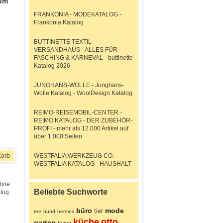
zum
FRANKONIA - MODEKATALOG -
Frankonia Katalog
BUTTINETTE TEXTIL-
VERSANDHAUS - ALLES FÜR
FASCHING & KARNEVAL - buttinette
Katalog 2026
JUNGHANS-WOLLE - Junghans-
Wolle Katalog - WoolDesign Katalog
REIMO-REISEMOBIL-CENTER -
REIMO KATALOG - DER ZUBEHÖR-
PROFI - mehr als 12.000 Artikel auf
über 1.000 Seiten
Korb
WESTFALIA WERKZEUG CO. -
WESTFALIA KATALOG - HAUSHALT
line
Beliebte Suchworte
log
büro
mode
tier
tee
hund
hermes
küche
otto
garten