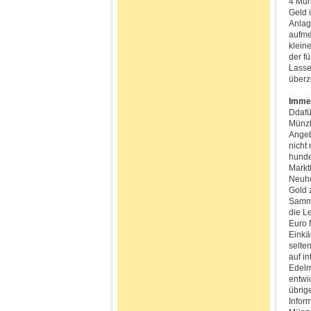
4 Mün
Geld 
Anlag
aufme
klein
der f
Lasse
überz
Immer
Ddafü
Münzk
Angeb
nicht 
hunde
Markt
Neuhe
Gold 
Samme
die L
Euro 
Einkä
selte
auf i
Edelm
entwi
übrig
Infor