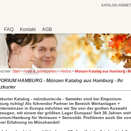
KATALOG-ANBIE
FAQ
Kontakt
AGB
nd hier:
Start
>
Feste & Jahreszeiten
>
Herbst
>
Münzen Katalog aus Hamburg - Ihr Mün
ORIUM HAMBURG - Münzen Katalog aus Hamburg - Ihr
zkurier
kurier Katalog - münzkurier.de - Sammler sind bei Emporium-
urg richtig! Als führender Partner im Bereich Wertanlagen +
lermünzen in Europa möchten wir Sie von der großen Auswahl
zeugen, mit einem der größten Lager Europas! Seit 36 Jahren ste
rium-Hamburg für Vertrauen + Seriosität. Profitieren auch Sie vo
rer Erfahrung im Münzhandel!