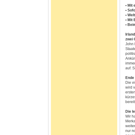
• Mit
• Sofo
• Wel
• Mit
• Bei
Irlan
zwei
John 
Staat
polit
Ankün
immer
auf. 
Ende 
Die v
wird v
erste
kürzes
bereit
Die l
Wir h
Merka
weite
nur no