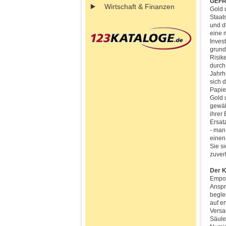
GEFR
Wirtschaft & Finanzen
Gold 
Staat
und d
eine 
Inves
grund
Risik
durch
Jahrh
sich 
Papie
Gold 
gewäh
ihrer
Ersat
- man
einen
Sie s
zuver
Der K
Empor
Anspr
begle
auf e
Versa
Säule