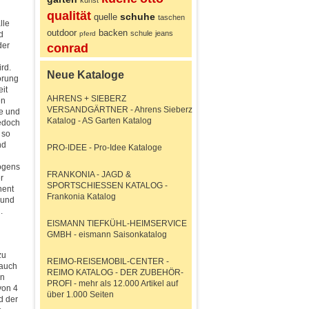
kunst
qualität
schuhe
quelle
taschen
lle
outdoor
backen
schule
jeans
d
pferd
der
conrad
rd.
Neue Kataloge
örung
eit
AHRENS + SIEBERZ
en
VERSANDGÄRTNER - Ahrens Sieberz
te und
Katalog - AS Garten Katalog
jedoch
 so
nd
PRO-IDEE - Pro-Idee Kataloge
mögens
FRANKONIA - JAGD &
r
SPORTSCHIESSEN KATALOG -
nent
Frankonia Katalog
 und
.
EISMANN TIEFKÜHL-HEIMSERVICE
GMBH - eismann Saisonkatalog
zu
REIMO-REISEMOBIL-CENTER -
 auch
REIMO KATALOG - DER ZUBEHÖR-
en
PROFI - mehr als 12.000 Artikel auf
von 4
über 1.000 Seiten
d der