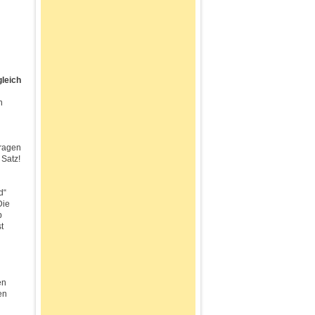
gleich
n
Fragen
 Satz!
d“
Die
b
t
en
en