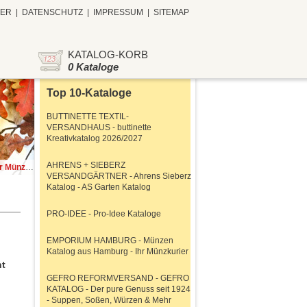
TER
|
DATENSCHUTZ
|
IMPRESSUM
|
SITEMAP
KATALOG-KORB
0 Kataloge
Top 10-Kataloge
BUTTINETTE TEXTIL-
VERSANDHAUS - buttinette
Kreativkatalog 2026/2027
AHRENS + SIEBERZ
zkurier
VERSANDGÄRTNER - Ahrens Sieberz
Katalog - AS Garten Katalog
PRO-IDEE - Pro-Idee Kataloge
EMPORIUM HAMBURG - Münzen
Katalog aus Hamburg - Ihr Münzkurier
ht
n
GEFRO REFORMVERSAND - GEFRO
KATALOG - Der pure Genuss seit 1924
- Suppen, Soßen, Würzen & Mehr