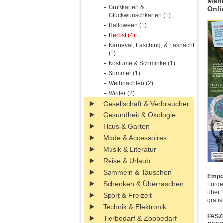
Mehr
Grußkarten &
Onli
Glückwunschkarten (1)
Halloween (1)
Herbst (4)
Karneval, Fasching, & Fasnacht
(1)
Kostüme & Schminke (1)
Sommer (1)
Weihnachten (2)
Winter (2)
Gesellschaft & Verbraucher
Gesundheit & Ökologie
Haus & Garten
Mode & Accessoires
Musik & Literatur
Reise & Urlaub
Sammeln & Tauschen
Empor
Schenken & Überraschen
Forde
über 
Sport & Freizeit
gratis
Technik & Elektronik
FASZ
Tierbedarf & Zoobedarf