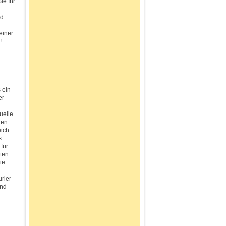
ie Ihr
nd
einer
!
 ein
er
uelle
den
eich
s
für
sten
ie
rier
und