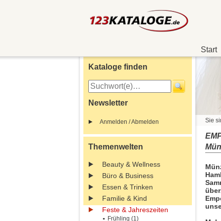
Start
Kataloge finden
Newsletter
Sie si
Anmelden / Abmelden
EMP
Themenwelten
Mün
Beauty & Wellness
Münz
Hamb
Büro & Business
Samm
Essen & Trinken
über
Familie & Kind
Empo
unse
Feste & Jahreszeiten
Frühling (1)