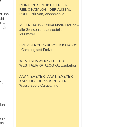
e
i
REIMO-REISEMOBIL-CENTER -
r
REIMO KATALOG - DER AUSBAU-
st uns
PROFI - für Van, Wohnmobile
eht,
ll-
PETER HAHN - Starke Mode Katalog -
rität
alle Grössen und ausgefeilte
Passform!
FRITZ BERGER - BERGER KATALOG
- Camping und Freizeit
WESTFALIA WERKZEUG CO. -
WESTFALIA KATALOG - Autozubehör
A.W. NIEMEYER - A.W. NIEMEYER
KATALOG - DER AUSRÜSTER -
d,
Wassersport, Caravaning
Nun
enry
als