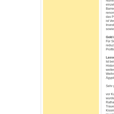
Numis
einze
Barre
renom
das P
ist V
Inves
sowie
Gold 
Für S
reduzi
Profi
Lasse
Ist b
Histo
weite
Weihn
Ägypt
Sehr 
vor K
wurde
Ratha
Traue
Kissi