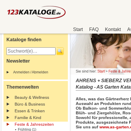
Start
FAQ
Kontakt
A
Kataloge finden
Newsletter
Sie sind hier:
Start
>
Feste & Jahre
Anmelden / Abmelden
AHRENS + SIEBERZ VER
Themenwelten
Katalog - AS Garten Kata
Beauty & Wellness
Alles, was das Gärtnerherz 
Auswahl an Produkten rund
Büro & Business
Ob Balkon- und Sommerblu
Essen & Trinken
Blüh- und Ziergehölze, Ros
Familie & Kind
Sowohl für professionelle, 
Produkte, ausgezeichnete P
Feste & Jahreszeiten
Sie uns auf
www.as-garten.
Frühling (1)