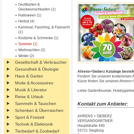
Grußkarten &
Glückwunschkarten (1)
Halloween (1)
Herbst (4)
Karneval, Fasching, & Fasnacht
(1)
Kostüme & Schminke (1)
Sommer (1)
Weihnachten (2)
Winter (2)
Gesellschaft & Verbraucher
Gesundheit & Ökologie
Ahrens+Sieberz Kataloge bestelle
Haus & Garten
Fordern Sie unseren kostenlosen 
Kürze finden Sie unseren Ahrens+Si
Mode & Accessoires
Musik & Literatur
Liebe Gartenfreunde, Hobbygärtner 
Reise & Urlaub
Sammeln & Tauschen
Kontakt zum Anbieter:
Schenken & Überraschen
AHRENS + SIEBERZ
Sport & Freizeit
VERSANDGÄRTNER
Technik & Elektronik
Hauptstraße 440
53721 Siegburg
Tierbedarf & Zoobedarf