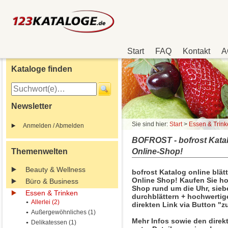
Start
FAQ
Kontakt
A
Kataloge finden
Newsletter
Sie sind hier:
Start
>
Essen & Trin
Anmelden / Abmelden
BOFROST - bofrost Katalo
Themenwelten
Online-Shop!
Beauty & Wellness
bofrost Katalog online blät
Online Shop! Kaufen Sie ho
Büro & Business
Shop rund um die Uhr, sie
Essen & Trinken
durchblättern + hochwertig
Allerlei (2)
direkten Link via Button "
Außergewöhnliches (1)
Mehr Infos sowie den direk
Delikatessen (1)