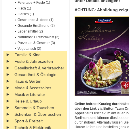
unter Details anzeigen!
Feiertage + Feste (1)
Fisch (1)
ACHTUNG: Abbildung zeigt 
Fleisch (1)
Geschenke & Ideen (1)
Gesunde Ernährung (2)
Lebensmittel (2)
Naturkost + Reformkost (2)
Porzellan & Geschirr (3)
Vegetarisch (2)
Familie & Kind
Feste & Jahreszeiten
Gesellschaft & Verbraucher
Gesundheit & Ökologie
Haus & Garten
Mode & Accessoires
Musik & Literatur
Reise & Urlaub
Online bofrost Katalog durchblät
Sammeln & Tauschen
über den Link via Button "zum On
Appetit auf Frische? Im aktuellen 
Schenken & Überraschen
Sortiment und können dies beque
Sport & Freizeit
durchstöbern. Alternativ lassen Sie
Hause liefern und bestellen ganz e
Technik & Elektronik