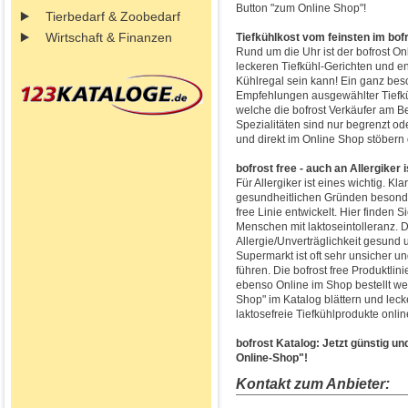
Button "zum Online Shop"!
Tierbedarf & Zoobedarf
Wirtschaft & Finanzen
Tiefkühlkost vom feinsten im bof
Rund um die Uhr ist der bofrost Onl
leckeren Tiefkühl-Gerichten und 
Kühlregal sein kann! Ein ganz bes
Empfehlungen ausgewählter Tiefküh
welche die bofrost Verkäufer am B
Spezialitäten sind nur begrenzt oder
und direkt im Online Shop stöbern 
bofrost free - auch an Allergiker 
Für Allergiker ist eines wichtig. K
gesundheitlichen Gründen besonder
free Linie entwickelt. Hier finden 
Menschen mit laktoseintolleranz. Da
Allergie/Unverträglichkeit gesun
Supermarkt ist oft sehr unsicher 
führen. Die bofrost free Produktlin
ebenso Online im Shop bestellt wer
Shop" im Katalog blättern und leck
laktosefreie Tiefkühlprodukte onlin
bofrost Katalog: Jetzt günstig un
Online-Shop"!
Kontakt zum Anbieter: