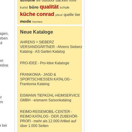
schuhe
outdoor
backen
tee
hund
qualität
büro
kunst
schule
küche
conrad
quelle
tier
pferd
mode
hermes
Neue Kataloge
agen,
leben
AHRENS + SIEBERZ
nd
VERSANDGÄRTNER - Ahrens Sieberz
Katalog - AS Garten Katalog
en
PRO-IDEE - Pro-Idee Kataloge
nline
FRANKONIA - JAGD &
SPORTSCHIESSEN KATALOG -
Frankonia Katalog
EISMANN TIEFKÜHL-HEIMSERVICE
er
GMBH - eismann Saisonkatalog
en
REIMO-REISEMOBIL-CENTER -
REIMO KATALOG - DER ZUBEHÖR-
PROFI - mehr als 12.000 Artikel auf
e bei
über 1.000 Seiten