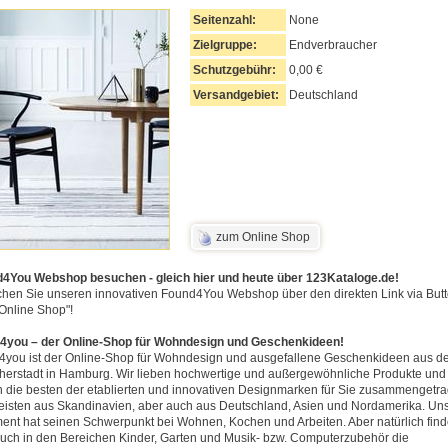
Seitenzahl:
None
Zielgruppe:
Endverbraucher
Schutzgebühr:
0,00 €
Versandgebiet:
Deutschland
zum Online Shop
4You Webshop besuchen - gleich hier und heute über 123Kataloge.de!
hen Sie unseren innovativen Found4You Webshop über den direkten Link via But
Online Shop"!
4you – der Online-Shop für Wohndesign und Geschenkideen!
4you ist der Online-Shop für Wohndesign und ausgefallene Geschenkideen aus d
herstadt in Hamburg. Wir lieben hochwertige und außergewöhnliche Produkte und
 die besten der etablierten und innovativen Designmarken für Sie zusammengetr
eisten aus Skandinavien, aber auch aus Deutschland, Asien und Nordamerika. Un
ment hat seinen Schwerpunkt bei Wohnen, Kochen und Arbeiten. Aber natürlich fin
auch in den Bereichen Kinder, Garten und Musik- bzw. Computerzubehör die