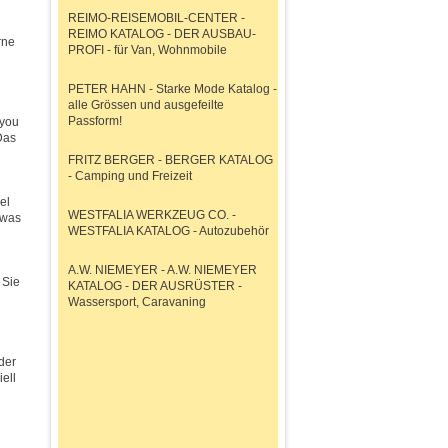
REIMO-REISEMOBIL-CENTER -
REIMO KATALOG - DER AUSBAU-
rne
PROFI - für Van, Wohnmobile
PETER HAHN - Starke Mode Katalog -
alle Grössen und ausgefeilte
Passform!
4you
Das
FRITZ BERGER - BERGER KATALOG
- Camping und Freizeit
el
WESTFALIA WERKZEUG CO. -
 was
WESTFALIA KATALOG - Autozubehör
A.W. NIEMEYER - A.W. NIEMEYER
 Sie
KATALOG - DER AUSRÜSTER -
Wassersport, Caravaning
der
ell