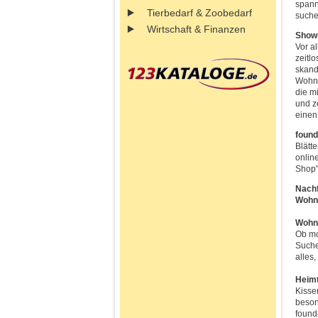
spann
Tierbedarf & Zoobedarf
suche
Wirtschaft & Finanzen
Showr
Vor a
zeitl
skand
Wohnd
die m
und z
einen
found
Blätt
onlin
Shop"
Nachf
Wohn
Wohn
Ob mo
Suche
alles
Heimt
Kisse
beson
found