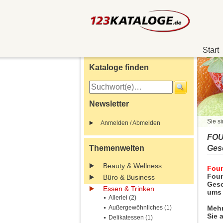
Start
Kataloge finden
Newsletter
Sie si
Anmelden / Abmelden
FOU
Themenwelten
Ges
Beauty & Wellness
Foun
Foun
Büro & Business
Gesc
Essen & Trinken
ums 
Allerlei (2)
Außergewöhnliches (1)
Mehr
Sie 
Delikatessen (1)