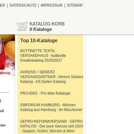
TER
|
DATENSCHUTZ
|
IMPRESSUM
|
SITEMAP
KATALOG-KORB
0 Kataloge
Top 10-Kataloge
BUTTINETTE TEXTIL-
VERSANDHAUS - buttinette
Kreativkatalog 2026/2027
AHRENS + SIEBERZ
schenkideen
VERSANDGÄRTNER - Ahrens Sieberz
Katalog - AS Garten Katalog
PRO-IDEE - Pro-Idee Kataloge
!
EMPORIUM HAMBURG - Münzen
Katalog aus Hamburg - Ihr Münzkurier
nd
GEFRO REFORMVERSAND - GEFRO
den
KATALOG - Der pure Genuss seit 1924
- Suppen, Soßen, Würzen & Mehr