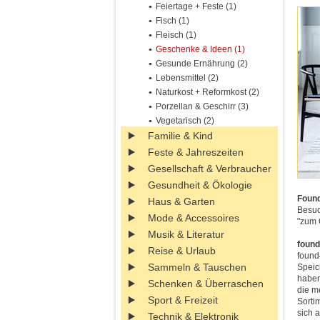
Feiertage + Feste (1)
Fisch (1)
Fleisch (1)
Geschenke & Ideen (1)
Gesunde Ernährung (2)
Lebensmittel (2)
Naturkost + Reformkost (2)
Porzellan & Geschirr (3)
Vegetarisch (2)
Familie & Kind
Feste & Jahreszeiten
Gesellschaft & Verbraucher
Gesundheit & Ökologie
Found
Haus & Garten
Besuc
Mode & Accessoires
"zum 
Musik & Literatur
found
Reise & Urlaub
found
Sammeln & Tauschen
Speic
haben
Schenken & Überraschen
die m
Sport & Freizeit
Sorti
sich 
Technik & Elektronik