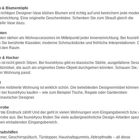
n & Blumentöpfe
r richtigen Designer-Vase blühen Blumen erst richtig auf und bereichern jede mode
einrichtung. Eine originelle Geschenkidee: Schenken Sie zum Strauß gleich die
nelle Vase dazu.
hten
ten stehen als Wohnaccessoires im Mittelpunkt jeder Inneneinrichtung. Bei found
n Sie berühmte Klassiker, moderne Schmuckstücke und fröhliche Interpretationen. 
lt den Raum.
e & Hocker
 ist nicht gleich Sitzen. Bei found4you gibt es klassische Stühle, ausgefallene Sess
itzmöbel, die auch als originelles Deko-Objekt durchgehen könnten. Schauen Sie,
rer Wohnung passt.
l
eine möblierte Wohnung ist wirklich schön. Die beliebtesten Designermöbel können
e bei found4you kaufen – wie zum Beispiel Tische, Regale oder Garderoben
inavischer Designer.
erobe
rste Eindruck zählt! Und der geht in vielen Wohnungen vom Eingangsbereich bzw. 
robe aus. Bei found4you finden Sie viele außergewöhnliche Design-Arbeiten spezi
inen einladenden Eingangsbereich.
altshilfen
imer, Geschirrspültuch, Türstopper, Haushaltsgummis, Abtropfmatte – all diese