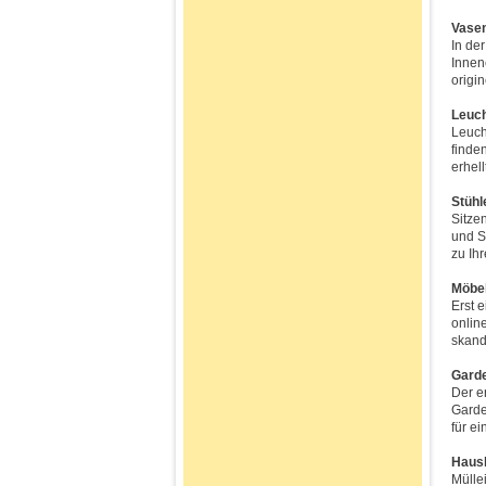
Vase
In de
Innen
origi
Leuc
Leuch
finde
erhel
Stühl
Sitzen
und S
zu Ih
Möbe
Erst 
onlin
skand
Gard
Der e
Garde
für e
Haush
Mülle