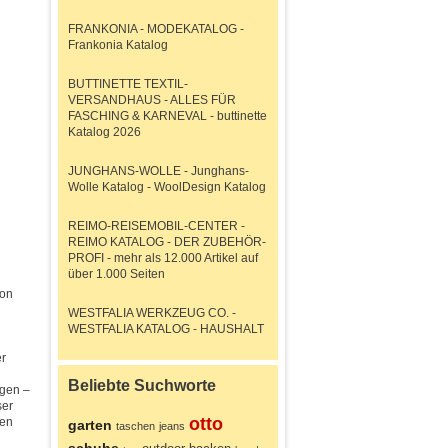
FRANKONIA - MODEKATALOG -
Frankonia Katalog
BUTTINETTE TEXTIL-
VERSANDHAUS - ALLES FÜR
FASCHING & KARNEVAL - buttinette
Katalog 2026
JUNGHANS-WOLLE - Junghans-
Wolle Katalog - WoolDesign Katalog
REIMO-REISEMOBIL-CENTER -
REIMO KATALOG - DER ZUBEHÖR-
PROFI - mehr als 12.000 Artikel auf
über 1.000 Seiten
ton
WESTFALIA WERKZEUG CO. -
WESTFALIA KATALOG - HAUSHALT
er
Beliebte Suchworte
agen –
ser
otto
den
garten
taschen
jeans