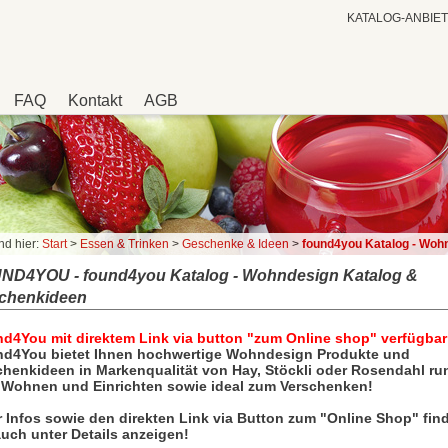
KATALOG-ANBIE
FAQ
Kontakt
AGB
nd hier:
Start
>
Essen & Trinken
>
Geschenke & Ideen
>
found4you Katalog - Wohndesign Katalog & Ge
ND4YOU - found4you Katalog - Wohndesign Katalog &
chenkideen
d4You mit direktem Link via button "zum Online shop" verfügbar
d4You bietet Ihnen hochwertige Wohndesign Produkte und
henkideen in Markenqualität von Hay, Stöckli oder Rosendahl ru
Wohnen und Einrichten sowie ideal zum Verschenken!
 Infos sowie den direkten Link via Button zum "Online Shop" fin
auch unter Details anzeigen!