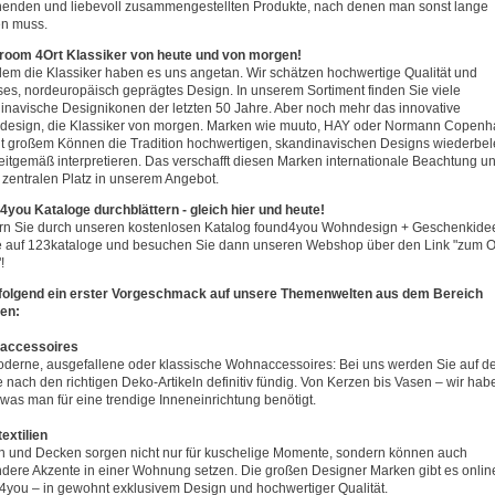
enden und liebevoll zusammengestellten Produkte, nach denen man sonst lange
n muss.
oom 4Ort Klassiker von heute und von morgen!
llem die Klassiker haben es uns angetan. Wir schätzen hochwertige Qualität und
oses, nordeuropäisch geprägtes Design. In unserem Sortiment finden Sie viele
inavische Designikonen der letzten 50 Jahre. Aber noch mehr das innovative
esign, die Klassiker von morgen. Marken wie muuto, HAY oder Normann Copenh
it großem Können die Tradition hochwertigen, skandinavischen Designs wiederbe
eitgemäß interpretieren. Das verschafft diesen Marken internationale Beachtung u
 zentralen Platz in unserem Angebot.
4you Kataloge durchblättern - gleich hier und heute!
ern Sie durch unseren kostenlosen Katalog found4you Wohndesign + Geschenkide
e auf 123kataloge und besuchen Sie dann unseren Webshop über den Link "zum O
!
olgend ein erster Vorgeschmack auf unsere Themenwelten aus dem Bereich
en:
accessoires
derne, ausgefallene oder klassische Wohnaccessoires: Bei uns werden Sie auf d
 nach den richtigen Deko-Artikeln definitiv fündig. Von Kerzen bis Vasen – wir hab
, was man für eine trendige Inneneinrichtung benötigt.
extilien
n und Decken sorgen nicht nur für kuschelige Momente, sondern können auch
dere Akzente in einer Wohnung setzen. Die großen Designer Marken gibt es onlin
4you – in gewohnt exklusivem Design und hochwertiger Qualität.