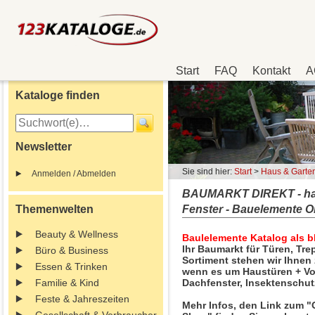
Start
FAQ
Kontakt
A
Kataloge finden
Newsletter
Sie sind hier:
Start
>
Haus & Garte
Anmelden / Abmelden
BAUMARKT DIREKT - hage
Themenwelten
Fenster - Bauelemente O
Beauty & Wellness
Baulelemente Katalog als bl
Ihr Baumarkt für Türen, Tr
Büro & Business
Sortiment stehen wir Ihnen 
Essen & Trinken
wenn es um Haustüren + Vor
Familie & Kind
Dachfenster, Insektenschutz
Feste & Jahreszeiten
Mehr Infos, den Link zum "