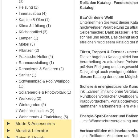
(3)
Rollladen Katalog - Fenstersiche
Heizung (1)
Katalog!
Innenausbau (4)
Bau’ dir deine Welt!
Kamine & Öfen (1)
Unternehmen Sie was: dieser Katal
Klima & Lüftung (1)
hochwertiger Verarbeitung zu attra
Küchenartikel (3)
Seibermacher. Dank präziser Fert
schnell und leicht. Das gelingt a
Lampen (1)
erreichen mit diesem Katalog der 
Möbel (3)
Pflanzen (2)
Türen, Treppen & Fenster - unter
Praktische Helfer (4)
Dieser hagebau Kataoig bietet Ihn
Verarbeitung zu attraktiven Preise
Raumausstattung (1)
präziser Fertigung und ausgesuchte
Renovieren & Sanieren (2)
Das gelingt auch weniger geübten 
Sanitär (1)
diesem Katalog der neuen Möglich
Schwimmbad & Pool/Whirlpool
(1)
Sichere & energiesparende Kuns
inkl. Zargen, mit und ohne Verglas
Solarenergie & Photovoltaik (1)
Rundbogenvordächer, Ovalbogenvo
Werkzeug (2)
Klappvordächern, Portalbogenvord
Wintergarten (5)
namhaften Markenherstellern wie
Wohnaccessoires (2)
Energie-Spar-Fenster und Balko
Wohntrends & Einrichtung (5)
... mit Wärmeschutzverglasung un
Mode & Accessoires
Musik & Literatur
Vorbaurollläden mit Insektenschu
... mit Rollladen-Antrieben und Ro
Reise & Urlaub