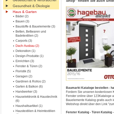
Gesellschaft & Verbraucher
Shop" finden Sie auch unte
Gesundheit & Ökologie
Haus & Garten
Bäder (2)
Bauen (3)
Baustoffe & Bauelemente (3)
Betten, Bettwaren und
Badetextilien (2)
Carports (3)
Dach-Ausbau (2)
Dekoration (1)
Design-Produkte (1)
Einrichten (3)
Fenster & Türen (2)
Floristik (5)
Garagen (2)
Gardinen & Rollos (2)
Garten & Balkon (6)
Baumarkt Kataloge bestellen - ha
Handwerker (3)
Fordern Sie unseren kostenlosen 
Fenster online über 123Kataloge a
Hauselektronik & Haustechnik
Bauelemente Katalog gratis auch 
(6)
Webshop direkt über den Link "zu
Haushaltsartikel (1)
Haustextilien & Heimtextilien
Fenster Katalog - Türen Katalog -