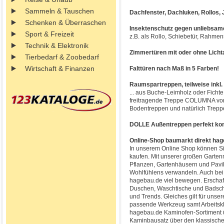
Sammeln & Tauschen
Dachfenster, Dachluken, Rollos, J
Schenken & Überraschen
Insektenschutz gegen unliebsam
Sport & Freizeit
z.B. als Rollo, Schiebetür, Rahme
Technik & Elektronik
Zimmertüren mit oder ohne Licht
Tierbedarf & Zoobedarf
Wirtschaft & Finanzen
Falttüren nach Maß in 5 Farben!
Raumspartreppen, teilweise inkl
... aus Buche-Leimholz oder Ficht
freitragende Treppe COLUMNA von 
Bodentreppen und natürlich Trepp
DOLLE Außentreppen perfekt kom
Online-Shop baumarkt direkt ha
In unserem Online Shop können S
kaufen. Mit unserer großen Garten
Pflanzen, Gartenhäusern und Pavil
Wohlfühlens verwandeln. Auch bei 
hagebau.de viel bewegen. Erschaf
Duschen, Waschtische und Badschr
und Trends. Gleiches gilt für uns
passende Werkzeug samt Arbeitsk
hagebau.de Kaminofen-Sortiment ü
Kaminbausatz über den klassische