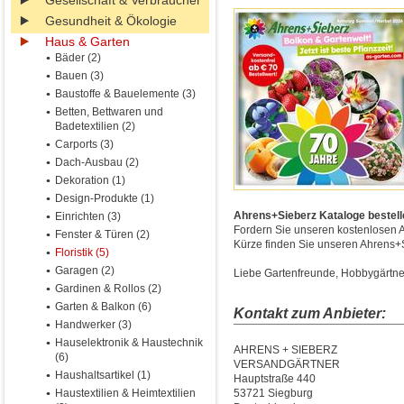
Gesellschaft & Verbraucher
Gesundheit & Ökologie
Haus & Garten
Bäder (2)
Bauen (3)
Baustoffe & Bauelemente (3)
Betten, Bettwaren und
Badetextilien (2)
Carports (3)
Dach-Ausbau (2)
Dekoration (1)
Design-Produkte (1)
Ahrens+Sieberz Kataloge bestelle
Einrichten (3)
Fordern Sie unseren kostenlosen 
Fenster & Türen (2)
Kürze finden Sie unseren Ahrens+Si
Floristik (5)
Garagen (2)
Liebe Gartenfreunde, Hobbygärtner 
Gardinen & Rollos (2)
Garten & Balkon (6)
Kontakt zum Anbieter:
Handwerker (3)
Hauselektronik & Haustechnik
AHRENS + SIEBERZ
(6)
VERSANDGÄRTNER
Haushaltsartikel (1)
Hauptstraße 440
Haustextilien & Heimtextilien
53721 Siegburg