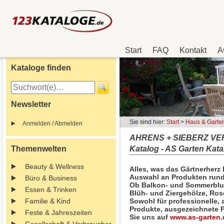
Start
FAQ
Kontakt
A
Kataloge finden
Newsletter
Sie sind hier:
Start
>
Haus & Garte
Anmelden / Abmelden
AHRENS + SIEBERZ VER
Themenwelten
Katalog - AS Garten Kata
Beauty & Wellness
Alles, was das Gärtnerherz 
Auswahl an Produkten rund
Büro & Business
Ob Balkon- und Sommerblu
Essen & Trinken
Blüh- und Ziergehölze, Ros
Familie & Kind
Sowohl für professionelle, 
Produkte, ausgezeichnete P
Feste & Jahreszeiten
Sie uns auf
www.as-garten.