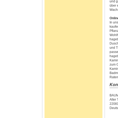
und g
über 
Wachs
Onlin
In un
kaufe
Pflan
Wohlf
hageb
Dusch
und T
passe
hageb
Kamin
zum G
Kamin
Badmö
Raten
Kon
BAUM
Alter
2208
Deuts