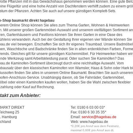
roße Pflanzen mit in das Gewächshaus genommen werden können. Eine gute Belü
eine Flügeltür und eine hohe Anzahl von Dachfenstern verhilft zudem zu einem gr
tum der Pflanzen. Achten Sie auch auf unsere günstigen Komplett-Sets.
e-Shop baumarkt direkt hagebau
serem Online Shop können Sie alles zum Thema Garten, Wohnen & Heimwerken
n. Mit unserer großen Gartenmöbel-Auswahl und unserem vielfältigen Sortiment an
zen, Gartenhäusern und Pavillons können Sie Ihren Garten in eine Oase des
ühlens verwandeln. Auch bei der Gestaltung Ihrer eigenen vier Wände können Sie 
au.de viel bewegen. Erschaffen Sie sich Ihr eigenes Traumbad. Unsere Badmöbel
en, Waschtische und Badschränke finden Sie in allen erdenklichen Farben, Form
rends. Gleiches gilt für unsere günstigen Küchenmöbel. Für Heimwerker haben wir
nde Werkzeug samt Arbeitskleidung parat. Oder suchen Sie Kaminöfen? Das
au.de Kaminofen-Sortiment überzeugt durch eine reichhaltige Auswahl. Vom
bausatz über den klassischen Kaminofen von Wamsler, Haas & Sohn oder Hark bi
ussofen finden Sie alles in unserem Online Baumarkt. Beachten Sie auch unseren
ofen-Anschluss-Service. Unabhängig davon, ob Sie Fahrräder, Gartenmöbel,
bel oder einen Kaminofen kaufen wollen, haben Sie die Wahl zwischen flexibler
zahlung oder Kauf auf Rechnung.
takt zum Anbieter:
ARKT DIREKT
Tel: 0180 6 03 00 03*
 Teichweg 25
Fax: 0180 6 30 35 35*
1 Hamburg
Email:
service@hagebau.de
chland
Web:
www.hagebau.de
*0,20€ pro Anruf aus dem Festnetz,
maximal 0,60€ pro Anruf aus dt.