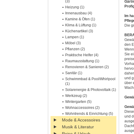
(3)
Gärtn
Profi
Heizung (1)
Innenausbau (4)
Im ha
Kamine & Öfen (1)
Pfleg
Klima & Lüftung (1)
Die g
Küchenartikel (3)
BERA
Lampen (1)
Gewäc
Möbel (3)
den E
Pflanzen (2)
Wenn 
Sie e
Praktische Helfer (4)
preis
Raumausstattung (1)
Vorha
Renovieren & Sanieren (2)
hervo
Sanitär (1)
daher
und g
Schwimmbad & Pool/Whirlpool
über 
(1)
Wachs
Solarenergie & Photovoltaik (1)
Werkzeug (2)
Gewäc
Wintergarten (5)
Gewäc
Wohnaccessoires (2)
Diese
Wohntrends & Einrichtung (5)
und de
Mode & Accessoires
ausge
Dachf
Musik & Literatur
ausge
Reise & Urlaub