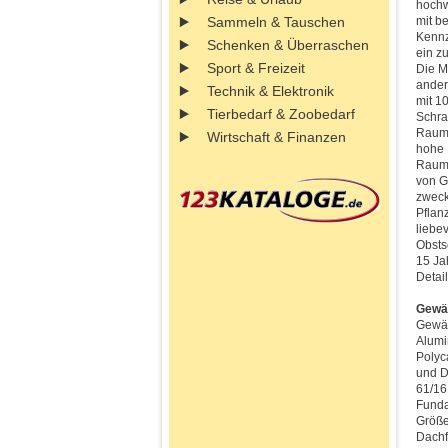
hochw
mit b
Sammeln & Tauschen
Kennz
Schenken & Überraschen
ein z
Sport & Freizeit
Die M
ander
Technik & Elektronik
mit 1
Tierbedarf & Zoobedarf
Schra
Raumv
Wirtschaft & Finanzen
hohe 
Raumn
von G
zweck
Pflan
liebe
Obsts
15 Ja
Detai
Gewä
Gewäc
Alumi
Polyc
und D
61/16
Funda
Größe
Dachf