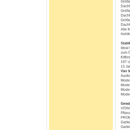
Größe
Dachf
Größe
Dachf
Größe
Dachf
Alle 
Hohlk
Stab
Ideal
zum Ö
Kittl
197 c
15 Ja
Vier 
Ausfü
Model
Model
Model
Model
Gewäc
VITAV
Pflan
PROM
Garte
Garte