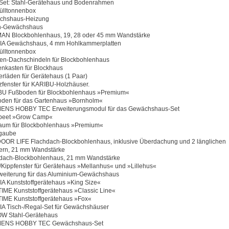
Set: Stahl-Gerätehaus und Bodenrahmen
ülltonnenbox
chshaus-Heizung
en-Gewächshaus
N Blockbohlenhaus, 19, 28 oder 45 mm Wandstärke
IA Gewächshaus, 4 mm Hohlkammerplatten
ülltonnenbox
en-Dachschindeln für Blockbohlenhaus
nkasten für Blockhaus
erläden für Gerätehaus (1 Paar)
zfenster für KARIBU-Holzhäuser.
U Fußboden für Blockbohlenhaus »Premium«
den für das Gartenhaus »Bornholm«
ENS HOBBY TEC Erweiterungsmodul für das Gewächshaus-Set
beet »Grow Camp«
aum für Blockbohlenhaus »Premium«
gaube
OR LIFE Flachdach-Blockbohlenhaus, inklusive Überdachung und 2 länglichen
ern, 21 mm Wandstärke
dach-Blockbohlenhaus, 21 mm Wandstärke
/Kippfenster für Gerätehaus »Mellanhus« und »Lillehus«
weiterung für das Aluminium-Gewächshaus
IA Kunststoffgerätehaus »King Size«
TIME Kunststoffgerätehaus »Classic Line«
TIME Kunststoffgerätehaus »Fox«
IA Tisch-/Regal-Set für Gewächshäuser
W Stahl-Gerätehaus
ENS HOBBY TEC Gewächshaus-Set