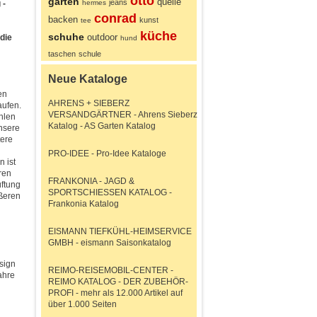
otto
garten
quelle
jeans
 -
hermes
conrad
backen
kunst
tee
küche
schuhe
outdoor
die
hund
taschen
schule
Neue Kataloge
en
AHRENS + SIEBERZ
aufen.
VERSANDGÄRTNER - Ahrens Sieberz
hlen
Katalog - AS Garten Katalog
nsere
tere
PRO-IDEE - Pro-Idee Kataloge
 ist
ren
FRANKONIA - JAGD &
ftung
SPORTSCHIESSEN KATALOG -
ößeren
Frankonia Katalog
EISMANN TIEFKÜHL-HEIMSERVICE
GMBH - eismann Saisonkatalog
sign
REIMO-REISEMOBIL-CENTER -
ahre
REIMO KATALOG - DER ZUBEHÖR-
PROFI - mehr als 12.000 Artikel auf
über 1.000 Seiten