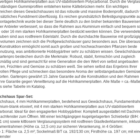
ertigen Hohlkammerplatten aus UV-stabilisiertem Polycarbonat. Durch die Vergla
eständigen Gummiprofilen entstehen keine Kältebrücken mehr. Ein wichtiges
eichen dieses Gewächshauses ist das robuste und massive Bodenprofil, dadurch 
usätzliches Funddment überflüssig. Es reichen grundsätzlich Befestigungspunkte a
ontagetechnik wurde bei dieser Serie deutlich zu den bisher bekannten Bauweise
er Anbieter verbessert, so dass die Rahmen aus Aluminium einfach und bequem s
0 oder 16 mm starken Hohlkammerplatten bestückt werden können. Die verwendet
uben sind aus rostfreiem Edelstahl. Durch die durchdachte Bauweise mit großzüg
olumen zeichnen sich die Profigewächshäuser ganz besonders aus. Die überaus
Konstruktion ermöglicht somit auch großen und hochwachsenden Pflanzen beste
utzung, was ambitionierte Hobbygärtner sehr zu schätzen wissen. Gewächshäus
artenpro bestechen durch die Merkmale: Robust, stabil, formschön und zugleich
mäßig und sind gemacht für eine Generation die den Wert von selbst angebauten
zen, Früchten und Gemüse zu schätzen weiß. Sie sehen selbst das Ergebnis Ihrer
vollen Pflege und schmecken das besondere Aroma der selbstangebauten Gemüse
orten. Gartenpro gewährt 15 Jahre Garantie auf die Konstruktion und den Rahmen
hre Garantie gegen Verwitterung auf die Hohlkammerplatten. Alle Maße = ca.-Maße
ls siehe Tabelle im Katalog.
chshaus Spar-Set:
hshaus, 4 mm Hohlkammerplatten, bestehend aus Gewächshaus, Fundamentrah
nium-blank eloxiert, mit 4 mm starken Hohlkammerplatten aus UV-stabilisiertem
arbonat. Ideal für den engagierten Hobbygärtner. Komplett ausgestattet mit Dachri
achfenster zum Öffnen. Mit einer leichtgängigen kugelgelagerten Schiebetür (B/H: 
1 cm) sowie kittlosem Verglasungssystem mit rostfreien Glasfederklammern, inklus
mentrahmen (Höhe ca. 12,5 cm) zur sicheren Verankerung, in 4 Größen:
 1: Fläche ca. 2,5 m²; Sockelmaß B/T ca. 192/130 cm; Firsthöhe ca. 197 cm; mit ei
enster