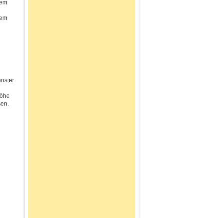
nem
nem
enster
höhe
ßen.