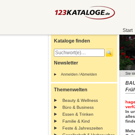
Start
Kataloge finden
Newsletter
Sie si
Anmelden / Abmelden
BAU
Themenwelten
Frü
Beauty & Wellness
hage
verf
Büro & Business
In u
Essen & Trinken
alle
Familie & Kind
find
Feste & Jahreszeiten
Mehr