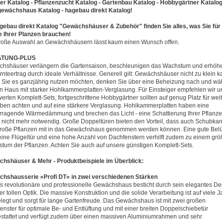
er Katalog - Pflanzenzucht Katalog - Gartenbau Katalog - Hobbygärtner Katalog
gewächshaus Katalog - hagebau direkt Katalog!
gebau direkt Katalog "Gewächshäuser & Zubehör" finden Sie alles, was Sie für 
e Ihrer Planzen brauchen!
roße Auswahl an Gewächshäusern lässt kaum einen Wunsch offen.
TUNG-PLUS
hshäuser verlängern die Gartensaison, beschleunigen das Wachstum und erhöh
rnteertrag durch ideale Verhältnisse. Generell gilt: Gewächshäuser nicht zu klein k
Sie es ganzjährig nutzen möchten, denken Sie über eine Beheizung nach und wä
in Haus mit starker Hohlkammerplatten-Verglasung. Für Einsteiger empfehlen wir u
werten Komplett-Sets, fortgeschrittene Hobbygärtner sollten auf genug Platz für wei
ben achten und auf eine stärkere Verglasung. Hohlkammerplatten haben eine
rragende Wärmedämmung und brechen das Licht - eine Schattierung Ihrer Pflanzen
 nicht mehr notwendig. Große Doppeltüren bieten den Vorteil, dass auch Schubkar
roße Pflanzen mit in das Gewächshaus genommen werden können. Eine gute Belü
eine Flügeltür und eine hohe Anzahl von Dachfenstern verhilft zudem zu einem gr
tum der Pflanzen. Achten Sie auch auf unsere günstigen Komplett-Sets.
hshäuser & Mehr - Produktbeispiele im Überblick:
hshausserie »Profi DT« in zwei verschiedenen Stärken
s revolutionäre und professionelle Gewächshaus besticht durch sein elegantes De
r tollen Optik. Die massive Konstruktion und die solide Verarbeitung ist auf viele J
legt und sorgt für lange Gartenfreude. Das Gewächshaus ist mit zwei großen
enster für optimale Be- und Entlüftung und mit einer breiten Doppelschiebetür
stattet und verfügt zudem über einen massiven Aluminiumrahmen und sehr