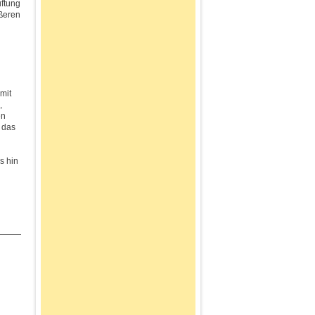
ftung
ößeren
mit
,
en
 das
s hin