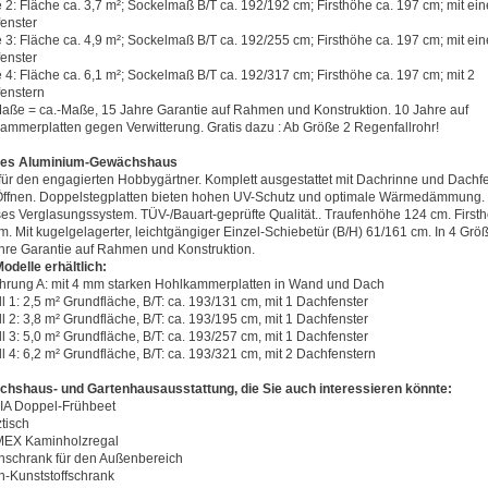
 2: Fläche ca. 3,7 m²; Sockelmaß B/T ca. 192/192 cm; Firsthöhe ca. 197 cm; mit ei
enster
 3: Fläche ca. 4,9 m²; Sockelmaß B/T ca. 192/255 cm; Firsthöhe ca. 197 cm; mit ei
enster
 4: Fläche ca. 6,1 m²; Sockelmaß B/T ca. 192/317 cm; Firsthöhe ca. 197 cm; mit 2
enstern
Maße = ca.-Maße, 15 Jahre Garantie auf Rahmen und Konstruktion. 10 Jahre auf
ammerplatten gegen Verwitterung. Gratis dazu : Ab Größe 2 Regenfallrohr!
iles Aluminium-Gewächshaus
 für den engagierten Hobbygärtner. Komplett ausgestattet mit Dachrinne und Dachf
ffnen. Doppelstegplatten bieten hohen UV-Schutz und optimale Wärmedämmung.
oses Verglasungssystem. TÜV-/Bauart-geprüfte Qualität.. Traufenhöhe 124 cm. First
m. Mit kugelgelagerter, leichtgängiger Einzel-Schiebetür (B/H) 61/161 cm. In 4 Grö
hre Garantie auf Rahmen und Konstruktion.
Modelle erhältlich:
hrung A: mit 4 mm starken Hohlkammerplatten in Wand und Dach
l 1: 2,5 m² Grundfläche, B/T: ca. 193/131 cm, mit 1 Dachfenster
l 2: 3,8 m² Grundfläche, B/T: ca. 193/195 cm, mit 1 Dachfenster
l 3: 5,0 m² Grundfläche, B/T: ca. 193/257 cm, mit 1 Dachfenster
l 4: 6,2 m² Grundfläche, B/T: ca. 193/321 cm, mit 2 Dachfenstern
hshaus- und Gartenhausausstattung, die Sie auch interessieren könnte:
IA Doppel-Frühbeet
ztisch
EX Kaminholzregal
nschrank für den Außenbereich
n-Kunststoffschrank