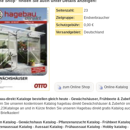
ne Shop" finden Sie auch unter Details anzeigen!
Seitenzahl:
23
Zielgruppe:
Endverbraucher
Schutzgebühr:
0,00 €
Versandgebiet:
Deutschland
zum Online Shop
Online-Katalog
au-direkt Kataloge bestellen gleich heute - Gewächshäuser, Frühbeete & Zube
rn Sie unseren kostenlosen Katalog hagebau direkt Gewächshäuser & Zubehör on
123Kataloge an und in Kürze finden Sie unseren Hagebau direkt gratis Katalog auc
 Briefkasten!
n Katalog - Gewächshaus Katalog - Pflanzenanzucht Katalog - Frühbeet Katalog
zenaussaat Katalog - Aussaat Katalog - Frühaussaat Katalog - Hobby katalog -