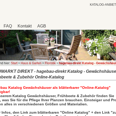
KATALOG-ANBIE
FAQ
Kontakt
AGB
nd hier:
Start
>
Haus & Garten
>
Floristik
>
hagebau-direkt Katalog - Gewächshäuser, Frühbeete & Zubehör Onli
MARKT DIREKT - hagebau-direkt Katalog - Gewächshäuse
hbeete & Zubehör Online-Katalog
bau Katalog Gewächshäuser als blätterbarer "Online-Katalog"
ügbar!
nserem Katalog Gewächshäuser, Frühbeete & Zubehör finden Sie
s, was Sie für die Pflege Ihrer Planzen brauchen. Einsteiger und Pr
en alles in verschiedenen Größen und Materialien.
 Infos, den Link zum blätterbaren "Online Katalog" + den Link "