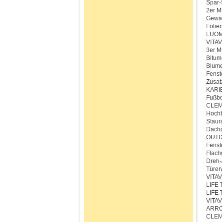
Spar-
2er M
Gewä
Foli
LUOMA
VITAV
3er M
Bitum
Blume
Fenst
Zusat
KARIB
Fußbo
CLEM
Hoch
Staur
Dach
OUTDO
Fenst
Flach
Dreh-
Türer
VITAV
LIFE 
LIFE 
VITAV
ARRO
CLEM