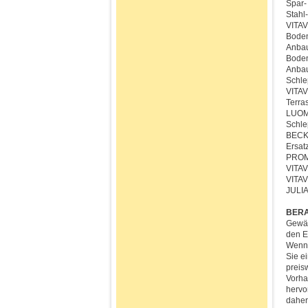
Spar- 
Stahl
VITAV
Boden
Anbau
Boden
Anbau
Schle
VITAV
Terra
LUOMA
Schle
BECK
Ersat
PROM
VITAV
VITAV
JULIA
BERA
Gewäc
den E
Wenn 
Sie e
preis
Vorha
hervo
daher