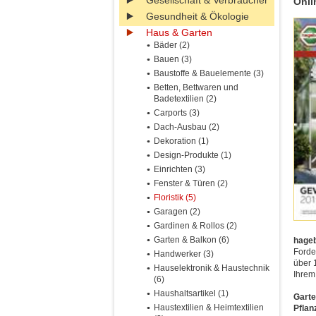
Gesellschaft & Verbraucher
Onli
Gesundheit & Ökologie
Haus & Garten
Bäder (2)
Bauen (3)
Baustoffe & Bauelemente (3)
Betten, Bettwaren und
Badetextilien (2)
Carports (3)
Dach-Ausbau (2)
Dekoration (1)
Design-Produkte (1)
Einrichten (3)
Fenster & Türen (2)
Floristik (5)
Garagen (2)
Gardinen & Rollos (2)
Garten & Balkon (6)
hageb
Forde
Handwerker (3)
über 
Hauselektronik & Haustechnik
Ihrem
(6)
Haushaltsartikel (1)
Garte
Haustextilien & Heimtextilien
Pflan