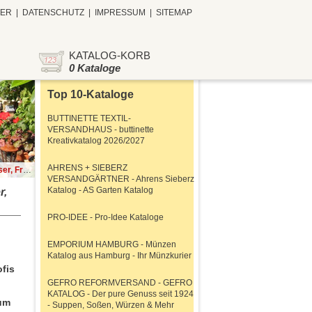
TER
|
DATENSCHUTZ
|
IMPRESSUM
|
SITEMAP
KATALOG-KORB
0 Kataloge
Top 10-Kataloge
BUTTINETTE TEXTIL-
VERSANDHAUS - buttinette
Kreativkatalog 2026/2027
AHRENS + SIEBERZ
ne-Katalog
VERSANDGÄRTNER - Ahrens Sieberz
Katalog - AS Garten Katalog
r,
PRO-IDEE - Pro-Idee Kataloge
EMPORIUM HAMBURG - Münzen
Katalog aus Hamburg - Ihr Münzkurier
ofis
GEFRO REFORMVERSAND - GEFRO
KATALOG - Der pure Genuss seit 1924
zum
- Suppen, Soßen, Würzen & Mehr