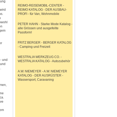
sung
REIMO-REISEMOBIL-CENTER -
wird
REIMO KATALOG - DER AUSBAU-
us.
PROFI - für Van, Wohnmobile
n
owohl
PETER HAHN - Starke Mode Katalog -
en
alle Grössen und ausgefeilte
igem
Passform!
FRITZ BERGER - BERGER KATALOG
er
- Camping und Freizeit
WESTFALIA WERKZEUG CO. -
- und
WESTFALIA KATALOG - Autozubehör
 und
.
A.W. NIEMEYER - A.W. NIEMEYER
KATALOG - DER AUSRÜSTER -
Wassersport, Caravaning
men,
nne
ca.
ive
nem