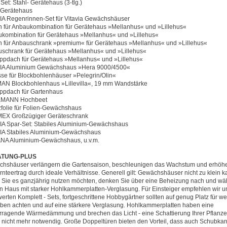
Set: Stahl- Gerätehaus (3-tlg.)
-Gerätehaus
IA Regenrinnen-Set für Vitavia Gewächshäuser
 für Anbaukombination für Gerätehaus »Mellanhus« und »Lillehus«
kombination für Gerätehaus »Mellanhus« und »Lillehus«
 für Anbauschrank »premium« für Gerätehaus »Mellanhus« und »Lillehus«
schrank für Gerätehaus »Mellanhus« und »Lillehus«
ppdach für Gerätehaus »Mellanhus« und »Lillehus«
IA Aluminium Gewächshaus »Hera 9000/4500«
sse für Blockbohlenhäuser »Pelegrin/Olin«
N Blockbohlenhaus »Lillevilla«, 19 mm Wandstärke
ppdach für Gartenhaus
MANN Hochbeet
zfolie für Folien-Gewächshaus
EX Großzügiger Geräteschrank
IA Spar-Set: Stabiles Aluminium-Gewächshaus
IA Stabiles Aluminium-Gewächshaus
NA Aluminium-Gewächshaus, u.v.m.
TUNG-PLUS
hshäuser verlängern die Gartensaison, beschleunigen das Wachstum und erhöh
rnteertrag durch ideale Verhältnisse. Generell gilt: Gewächshäuser nicht zu klein k
Sie es ganzjährig nutzen möchten, denken Sie über eine Beheizung nach und wä
in Haus mit starker Hohlkammerplatten-Verglasung. Für Einsteiger empfehlen wir u
werten Komplett - Sets, fortgeschrittene Hobbygärtner sollten auf genug Platz für we
ben achten und auf eine stärkere Verglasung. Hohlkammerplatten haben eine
rragende Wärmedämmung und brechen das Licht - eine Schattierung Ihrer Pflanzen
 nicht mehr notwendig. Große Doppeltüren bieten den Vorteil, dass auch Schubkar