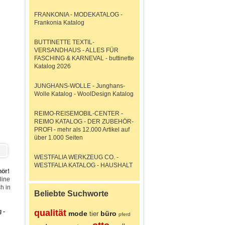
FRANKONIA - MODEKATALOG -
Frankonia Katalog
BUTTINETTE TEXTIL-
VERSANDHAUS - ALLES FÜR
FASCHING & KARNEVAL - buttinette
Katalog 2026
JUNGHANS-WOLLE - Junghans-
Wolle Katalog - WoolDesign Katalog
REIMO-REISEMOBIL-CENTER -
REIMO KATALOG - DER ZUBEHÖR-
PROFI - mehr als 12.000 Artikel auf
über 1.000 Seiten
WESTFALIA WERKZEUG CO. -
WESTFALIA KATALOG - HAUSHALT
hör!
line
h in
Beliebte Suchworte
 -
qualität
mode
büro
tier
pferd