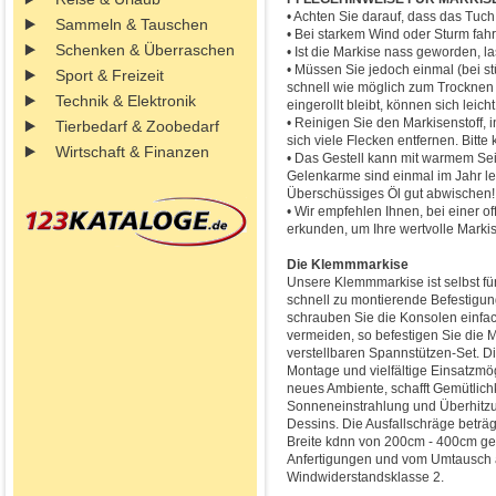
• Achten Sie darauf, dass das Tuch
Sammeln & Tauschen
• Bei starkem Wind oder Sturm fahr
Schenken & Überraschen
• Ist die Markise nass geworden, la
• Müssen Sie jedoch einmal (bei st
Sport & Freizeit
schnell wie möglich zum Trocknen 
Technik & Elektronik
eingerollt bleibt, können sich leich
• Reinigen Sie den Markisenstoff, 
Tierbedarf & Zoobedarf
sich viele Flecken entfernen. Bitt
Wirtschaft & Finanzen
• Das Gestell kann mit warmem Sei
Gelenkarme sind einmal im Jahr lei
Überschüssiges Öl gut abwischen!
• Wir empfehlen Ihnen, bei einer 
erkunden, um Ihre wertvolle Markis
Die Klemmmarkise
Unsere Klemmmarkise ist selbst für
schnell zu montierende Befestigu
schrauben Sie die Konsolen einfa
vermeiden, so befestigen Sie die 
verstellbaren Spannstützen-Set. D
Montage und vielfältige Einsatzmög
neues Ambiente, schafft Gemütlich
Sonneneinstrahlung und Überhitzu
Dessins. Die Ausfallschräge beträ
Breite kdnn von 200cm - 400cm gew
Anfertigungen und vom Umtausch 
Windwiderstandsklasse 2.