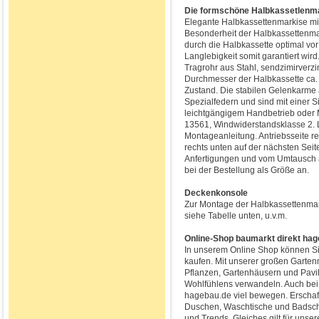
Die formschöne Halbkassetlenm
Elegante Halbkassettenmarkise mit
Besonderheit der Halbkassettenmar
durch die Halbkassette optimal vor
Langlebigkeit somit garantiert wird.
Tragrohr aus Stahl, sendzimirverz
Durchmesser der Halbkassette ca.
Zustand. Die stabilen Gelenkarme 
Spezialfedern und sind mit einer 
leichtgängigem Handbetrieb oder 
13561, Windwiderstandsklasse 2. 
Montageanleitung. Antriebsseite r
rechts unten auf der nächsten Sei
Anfertigungen und vom Umtausch 
bei der Bestellung als Größe an.
Deckenkonsole
Zur Montage der Halbkassettenmark
siehe Tabelle unten, u.v.m.
Online-Shop baumarkt direkt ha
In unserem Online Shop können S
kaufen. Mit unserer großen Garten
Pflanzen, Gartenhäusern und Pavil
Wohlfühlens verwandeln. Auch bei 
hagebau.de viel bewegen. Erschaf
Duschen, Waschtische und Badschr
und Trends. Gleiches gilt für uns