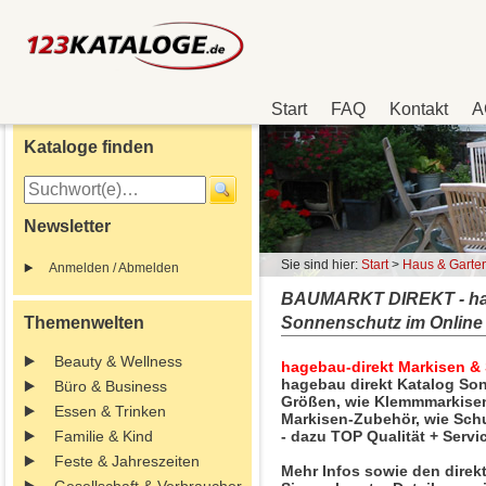
Start
FAQ
Kontakt
A
Kataloge finden
Newsletter
Sie sind hier:
Start
>
Haus & Garte
Anmelden / Abmelden
BAUMARKT DIREKT - hage
Themenwelten
Sonnenschutz im Online
Beauty & Wellness
hagebau-direkt Markisen &
hagebau direkt Katalog Son
Büro & Business
Größen, wie Klemmmarkisen
Essen & Trinken
Markisen-Zubehör, wie Schu
Familie & Kind
- dazu TOP Qualität + Servi
Feste & Jahreszeiten
Mehr Infos sowie den direk