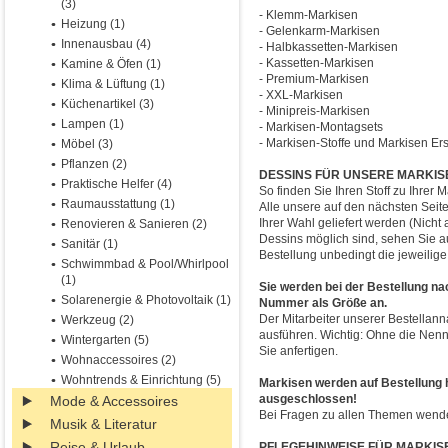
(3)
- Klemm-Markisen
Heizung (1)
- Gelenkarm-Markisen
Innenausbau (4)
- Halbkassetten-Markisen
- Kassetten-Markisen
Kamine & Öfen (1)
- Premium-Markisen
Klima & Lüftung (1)
- XXL-Markisen
Küchenartikel (3)
- Minipreis-Markisen
Lampen (1)
- Markisen-Montagsets
- Markisen-Stoffe und Markisen Ers
Möbel (3)
Pflanzen (2)
DESSINS FÜR UNSERE MARKIS
Praktische Helfer (4)
So finden Sie Ihren Stoff zu Ihrer M
Raumausstattung (1)
Alle unsere auf den nächsten Seit
Ihrer Wahl geliefert werden (Nicht
Renovieren & Sanieren (2)
Dessins möglich sind, sehen Sie auf
Sanitär (1)
Bestellung unbedingt die jeweili
Schwimmbad & Pool/Whirlpool
(1)
Sie werden bei der Bestellung nac
Solarenergie & Photovoltaik (1)
Nummer als Größe an.
Der Mitarbeiter unserer Bestella
Werkzeug (2)
ausführen. Wichtig: Ohne die Nen
Wintergarten (5)
Sie anfertigen.
Wohnaccessoires (2)
Wohntrends & Einrichtung (5)
Markisen werden auf Bestellung 
ausgeschlossen!
Mode & Accessoires
Bei Fragen zu allen Themen wenden
Musik & Literatur
Reise & Urlaub
PFLEGEHINWEISE FÜR MARKIS