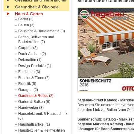
Gesellschaft & Verbraucher
Sie auch unter Details anze
Gesundheit & Ökologie
Haus & Garten
Bäder (2)
Bauen (3)
Baustoffe & Bauelemente (3)
Betten, Bettwaren und
Badetextilien (2)
Carports (3)
Dach-Ausbau (2)
Dekoration (1)
Design-Produkte (1)
Einrichten (3)
Fenster & Türen (2)
Floristik (5)
Garagen (2)
Gardinen & Rollos (2)
hagebau-direkt Katalog - Markis
Garten & Balkon (6)
Besuchen Sie unseren innovative
Handwerker (3)
über den Link via Button "zum Onl
Hauselektronik & Haustechnik
(6)
Sonnenschutz Katalog - Markisen 
hagebau Markisen Katalog - bauma
Haushaltsartikel (1)
Lösungen für Ihren Sonnenschutz
Haustextilien & Heimtextilien